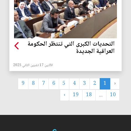
‏التحديات الكبرى التي تنتظر الحكومة
العراقية الجديدة
الأثنين 17 تشرين الثاني 2025
9
8
7
6
5
4
3
2
1
‹
›
19
18
...
10