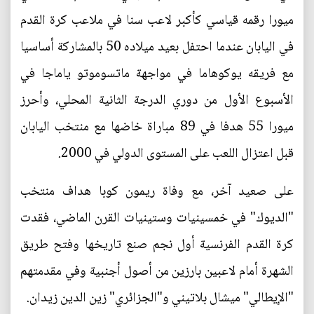
ميورا رقمه قياسي كأكبر لاعب سنا في ملاعب كرة القدم
في اليابان عندما احتفل بعيد ميلاده 50 بالمشاركة أساسيا
مع فريقه يوكوهاما في مواجهة ماتسوموتو ياماجا في
الأسبوع الأول من دوري الدرجة الثانية المحلي، وأحرز
ميورا 55 هدفا في 89 مباراة خاضها مع منتخب اليابان
قبل اعتزال اللعب على المستوى الدولي في 2000.
على صعيد آخر، مع وفاة ريمون كوبا هداف منتخب
"الديوك" في خمسينيات وستينيات القرن الماضي، فقدت
كرة القدم الفرنسية أول نجم صنع تاريخها وفتح طريق
الشهرة أمام لاعبين بارزين من أصول أجنبية وفي مقدمتهم
"الإيطالي" ميشال بلاتيني و"الجزائري" زين الدين زيدان.