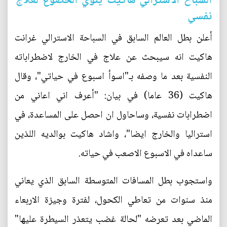
السباح الاسترالي هاكيت ينوي الخضوع لعلاج
نفسي
أعلن بطل العالم السابق في السباحة الاسترالي غرانت
هاكيت انه سيبحث عن علاج في الخارج لاضطراباته
النفسية بعد ما وصفه بـ"اسوأ اسبوع في حياتي"، وقال
هاكيت (36 عاما) في بيان: "أعرف اني اعاني من
اضطرابات نفسية، وساحاول ان احصل على المساعدة، في
استراليا والخارج ايضا"، واشاد هاكيت بوالديه اللذين
ساعداه في الاسبوع الاصعب في حياته.
واستجوب بطل المسافات المتوسطة السابق الذي يعاني
منذ سنوات من تعاطي الكحول، لفترة وجيزة الاربعاء
الماضي بعد تعرضه "لحالة غضب يتعذر السيطرة عليها"