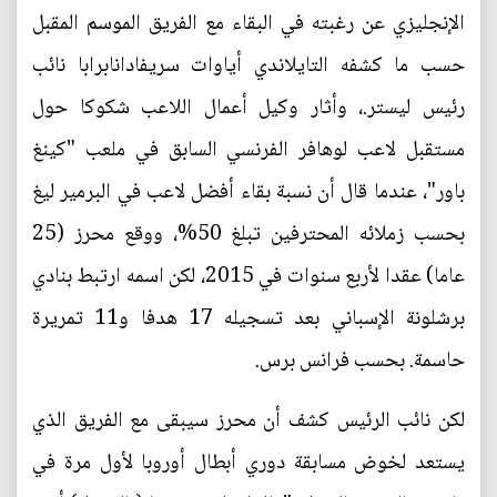
الإنجليزي عن رغبته في البقاء مع الفريق الموسم المقبل
حسب ما كشفه التايلاندي أياوات سريفادانابرابا نائب
رئيس ليستر.، وأثار وكيل أعمال اللاعب شكوكا حول
مستقبل لاعب لوهافر الفرنسي السابق في ملعب "كينغ
باور"، عندما قال أن نسبة بقاء أفضل لاعب في البرمير ليغ
بحسب زملائه المحترفين تبلغ 50%، ووقع محرز (25
عاما) عقدا لأربع سنوات في 2015، لكن اسمه ارتبط بنادي
برشلونة الإسباني بعد تسجيله 17 هدفا و11 تمريرة
حاسمة. بحسب فرانس برس.
لكن نائب الرئيس كشف أن محرز سيبقى مع الفريق الذي
يستعد لخوض مسابقة دوري أبطال أوروبا لأول مرة في