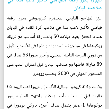
ميورا يعزز رقمه القياسي كأكبر لاعبا سنا في
ملاعب اليابان
عزز المهاجم الياباني المخضرم كازويوشي ميورا رقمه
قياسي كأكبر لاعب سنا في ملاعب كرة القدم في اليابان
عندما احتفل بعيد ميلاده 50 بالمشاركة أساسيا مع فريقه
يوكوهاما في مواجهة ماتسوموتو ياماجا في الأسبوع الأول
من دوري الدرجة الثانية المحلي، وأحرز ميورا 55 هدفا في
89 مباراة خاضها مع منتخب اليابان قبل اعتزال اللعب على
المستوى الدولي في 2000. بحسب رويترز.
وقالت وكالة كيودو اليابانية للأنباء إن ميورا لعب اليوم 65
دقيقة قبل استبداله بأحد زملائه، وانتهت المباراة بفوز
يوكوهاما 1-صفر بفضل هدف أحرزه ناوكي نومورا في