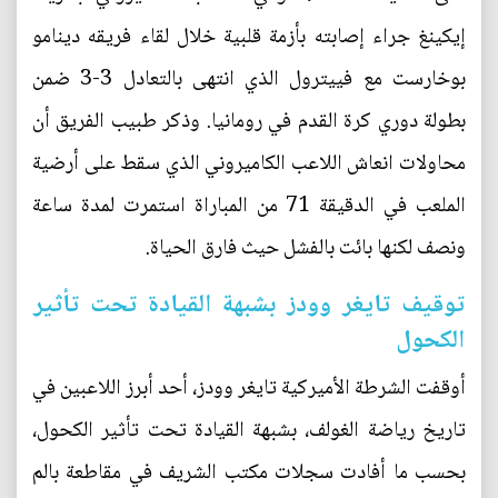
إيكينغ جراء إصابته بأزمة قلبية خلال لقاء فريقه دينامو
بوخارست مع فييترول الذي انتهى بالتعادل 3-3 ضمن
بطولة دوري كرة القدم في رومانيا. وذكر طبيب الفريق أن
محاولات انعاش اللاعب الكاميروني الذي سقط على أرضية
الملعب في الدقيقة 71 من المباراة استمرت لمدة ساعة
ونصف لكنها بائت بالفشل حيث فارق الحياة.
توقيف تايغر وودز بشبهة القيادة تحت تأثير
الكحول
أوقفت الشرطة الأميركية تايغر وودز، أحد أبرز اللاعبين في
تاريخ رياضة الغولف، بشبهة القيادة تحت تأثير الكحول،
بحسب ما أفادت سجلات مكتب الشريف في مقاطعة بالم