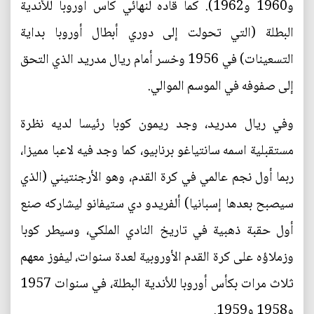
و1960 و1962). كما قاده لنهائي كأس أوروبا للأندية
البطلة (التي تحولت إلى دوري أبطال أوروبا بداية
التسعينات) في 1956 وخسر أمام ريال مدريد الذي التحق
إلى صفوفه في الموسم الموالي.
وفي ريال مدريد، وجد ريمون كوبا رئيسا لديه نظرة
مستقبلية اسمه سانتياغو برنابيو، كما وجد فيه لاعبا مميزا،
ربما أول نجم عالمي في كرة القدم، وهو الأرجنتيني (الذي
سيصبح بعدها إسبانيا) ألفريدو دي ستيفانو ليشاركه صنع
أول حقبة ذهبية في تاريخ النادي الملكي، وسيطر كوبا
وزملاؤه على كرة القدم الأوروبية لعدة سنوات، ليفوز معهم
ثلاث مرات بكأس أوروبا للأندية البطلة، في سنوات 1957
و1958 و1959.