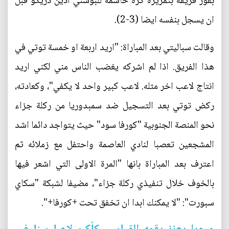
بفوز فريقه بتمريره كرة حاسمة للبوسني ادين دزيكو قبل
ان يسجل بنفسه ايضا (3-2).
وقالت سباليتي بعد المباراة: "اريد اربعة او خمسة توتي في
هذا الفريق. اذا لم اشركه يغضب الناس مني لكني اريد
انتاج لاعب اخر مثله. لاعب كبير واحد لا يكفي"، وكعادته،
ركض توتي بعد التسجيل ضد سمبدوريا من ركلة جزاء
نحو المنصة الجنوبية "كورفا سود" حيث يتواجد دائما اشد
المشجعين تعصبا لنادي العاصمة واحتفل مع زملائه ثم
اعترف بعد المباراة بانها "المرة الاولى التي اشعر فيها
بالخوف خلال تنفيذي ركلة جزاء"، مضيفا لشبكة "سكاي
سبورت": "لا يمكنك ابدا ان تخفق تحت +كورفا+".