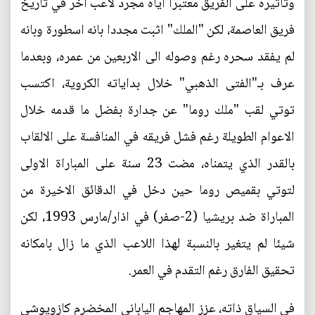
وتأثيره على الفريق معتبرا اياه مجرد لاعب اخر في تاريخ
فريق العاصمة، لكن "الملك" اثبت مجددا بانه اسطورة وبانه
لم يفقد سحره رغم وصوله الى الاربعين من عمره، وبعدما
عرف بـ"الفتى الذهبي" خلال بداياته الكروية، اكتسب
توتي لقب "ملك روما" عن جدارة بفضل ما قدمه خلال
الاعوام الطويلة رغم فشل فريقه في المنافسة على الالقاب
بالقدر الذي يتمناه، مضت 23 سنة على المباراة الاولى
لتوتي بقميص روما حين دخل في الدقائق الاخيرة من
المباراة ضد بريشيا (2-صفر) في اذار/مارس 1993، لكن
شيئا لم يتغير بالنسبة لهذا اللاعب الذي ما زال بامكانه
تحقيق الفارق رغم التقدم في العمر.
في السياق ذاته، عزز المهاجم الياباني المخضرم كازويوشي