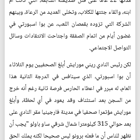
مدتها 22 عاما على قتل صديقته السابقة، التي كانت أم
ابنه، والقاء جثتها للكلاب، وتخلى العديد من الرعاة، وبينهم
الشركة التي تزوده بقمصان اللعب، عن بوا اسبورتي في
غضون أيام من اتمام الصفقة واجتاحت الانتقادات وسائل
التواصل الاجتماعي.
لكن رئيس النادي ريني مورايش أبلغ الصحفيين يوم الثلاثاء
أن بوا اسبورتي، الذي سينافس في الدرجة الثانية هذا
العام، له مبرر في اعطاء الحارس فرصة ثانية رغم أنه خرج
من السجن بعد استئناف وقد يعود في أي لحظة، وأبلغ
مورايش مؤتمرا صحفيا في مدينة فارجينيا مقر النادي على
بعد حوالي 315 كيلومترا شمال شرقي ساو باولو "يجب أن
نظهر للناس أن ما فعله برونو ليس صحيحا لكنه يملك الحق