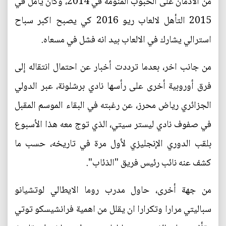
من الادمان على الحبوب المنومة في 2014، وكان يأمل في
2015 التأهل لالعاب ريو 2016 كي يصبح اكبر سباح
استرالي يشارك في الالعاب بيد انه فشل في مسعاه.
من جانب اخر، بعدما ترددت أخبار عن احتمال انتقاله إلى
فرق أوروبية أخرى على رأسها نادي برشلونة، عبر الدولي
الجزائري رياض محرز، عن رغبته في البقاء الموسم المقبل
في صفوف نادي ليستر سيتي، الذي توج معه هذا الأسبوع
بلقب الدوري الإنجليزي لأول مرة في تاريخه، حسب ما
كشف عنه نائب رئيس فريق "الذئاب".
من جهة أخرى، حاول مدرب روما الايطالي لوتشيانو
سباليتي مرارا وتكرارا ان يقلل من اهمية فرانشيسكو توتي