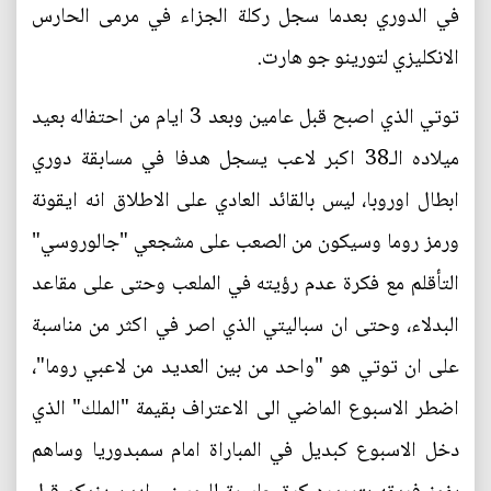
في الدوري بعدما سجل ركلة الجزاء في مرمى الحارس
الانكليزي لتورينو جو هارت.
توتي الذي اصبح قبل عامين وبعد 3 ايام من احتفاله بعيد
ميلاده الـ38 اكبر لاعب يسجل هدفا في مسابقة دوري
ابطال اوروبا، ليس بالقائد العادي على الاطلاق انه ايقونة
ورمز روما وسيكون من الصعب على مشجعي "جالوروسي"
التأقلم مع فكرة عدم رؤيته في الملعب وحتى على مقاعد
البدلاء، وحتى ان سباليتي الذي اصر في اكثر من مناسبة
على ان توتي هو "واحد من بين العديد من لاعبي روما"،
اضطر الاسبوع الماضي الى الاعتراف بقيمة "الملك" الذي
دخل الاسبوع كبديل في المباراة امام سمبدوريا وساهم