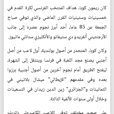
كان ريمون كوبا، هداف المنتخب الفرنسي لكرة القدم في
خمسينيات وستينيات القرن الماضي والذي توفي صباح
الجمعة عن 85 عاما، أحد أبرز نجوم عصره إلى جانب
الأرجنتيني ألفريدو دي ستيفانو والأنكليزي ستانلي ماتيوز.
وكان كوبا، المتحدر من أصول بولندية، أول لاعب من أصل
أجنبي يصنع مجد اللعبة في فرنسا وينتقل إلى الشهرة،
ليفتح الطريق أمام نجوم آخرين من أصول أجنبية برزوا
بعده وفي مقدمهم "الإيطالي" ميشال بلاتيني في
الثمانينات و"الجزائري" زين الدين زيدان في التسعينات
وخلال أولى سنوات الألفية الثالثة.
على صعيد مختلف، توفي اللاعب الكاميروني باتريك