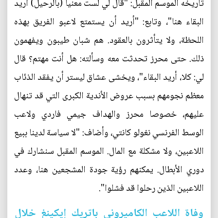
تاريخه الموسم المقبل: "قال لي لست معنيا (بالرحيل) أريد
البقاء هنا"، وتابع: "أريد أن يستمتع لاعبو الفريق بهذه
اللحظة، ولا يتأثرون بالعقود. هم شبان طيبون ويفهمون
ذلك. حتى محرز تحدثت معه وسألته: هل أنت مهتم؟ قال
لي: كلا، أريد البقاء"، ويخشى عشاق ليستر أن يفقد الذئاب
معظم نجومهم بسبب عروض الأندية الكبرى التي قد تنهال
عليهم، خصوصا محرز والهداف جيمي فاردي ولاعب
الوسط الفرنسي نغولو كانتي، وأضاف: "لا سياسة لدينا ببيع
اللاعبين، ولا مشكلة مع المال. الموسم المقبل سنشارك في
دوري الأبطال. يمكنهم رؤية جودة المشجعين هنا، وعدد
اللاعبين الذين رحلوا قد فشلوا".
وفاة اللاعب الكاميروني باتريك إيكينغ خلال