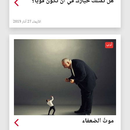
هل تمتلك خيارك في ان تكون قوياً؟
الأربعاء 27 آذار 2019
أدب
موتُ الضعفاء