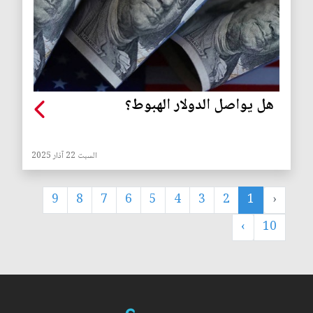
هل يواصل الدولار الهبوط؟
السبت 22 آذار 2025
9
8
7
6
5
4
3
2
1
‹
›
10