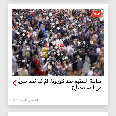
صحة
مناعة القطيع ضد كورونا: لِمَ قد تُعَد ضربًا
من المستحيل؟
الخميس 20 آيار 2021