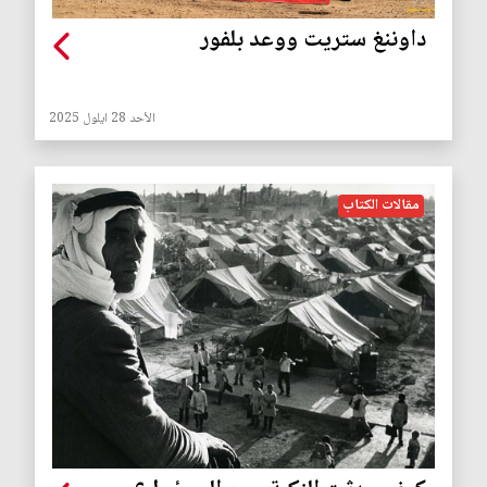
داوننغ ستريت ووعد بلفور
الأحد 28 ايلول 2025
مقالات الكتاب