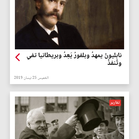
نابليونُ يمهدُ وبلفورُ يَعِدُ وبريطانيا تفي
وتُنفذُ
الخميس 25 نيسان 2019
تقارير