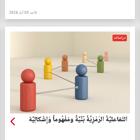
الأحد 03 آذار 2024
دراسات
التّفاعليَّةُ الرَمْزِيَّةُ بُنِّيَّةً ومَفْهُوماً وَإِشْكالِيَّة