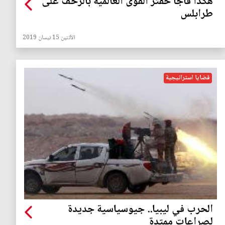
هكذا فاجأ حفتر القوى العالمية بالزحف على
طرابلس
الأثنين 15 نيسان 2019
قضايا استراتيجية
الحرب في ليبيا.. جيوسياسية جديدة
لصراعات ممتدة