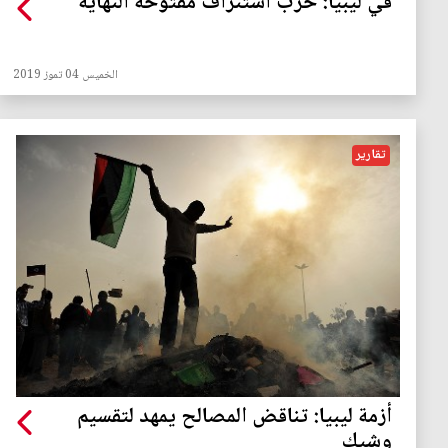
في ليبيا: حرب استنزاف مفتوحة النهاية
الخميس 04 تموز 2019
تقارير
أزمة ليبيا: تناقض المصالح يمهد لتقسيم
وشيك