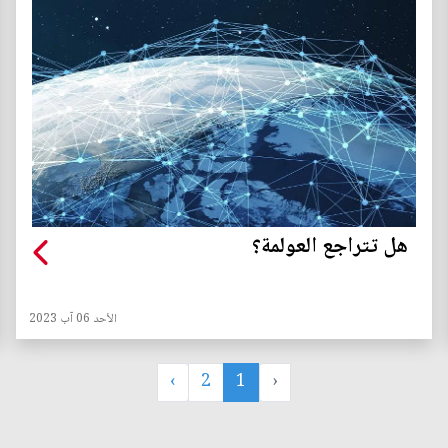
هل تتراجع العولمة؟
الأحد 06 آب 2023
›
2
1
‹