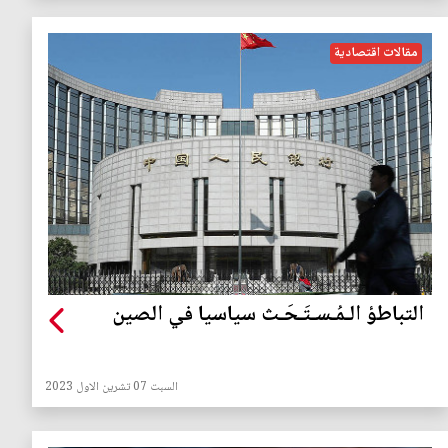
مقالات اقتصادية
التباطؤ الـمُـسـتَـحَـث سياسيا في الصين
السبت 07 تشرين الاول 2023