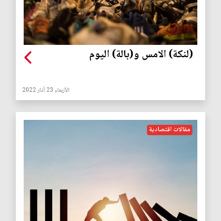
(لنكة) الامس و(بالة) اليوم
الأربعاء 23 آذار 2022
مقالات اقتصادية