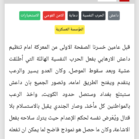
داعش
الحرب النفسية
دعاية
الامن القومي
الاستخبارات
المؤسسة العسكرية
قبل عامين خسرنا الصفحة الاولى من المعركة امام تنظيم
داعش الارهابي بفعل الحرب النفسية الهائلة التي أطلقت
عشية وبعد سقوط الموصل، وكان العدو يسير والرعب
يتقدم ويفتح الطريق امامه، وتصور الجميع بان داعش
ستبتلع بغداد وستصل حدود الكويت، واخذ الرعب
بالمواطنين كل مأخذ، وصار الجندي يقبل بالاستسلام بلا
قتال ويُعَرض نفسه لحكم الإعدام حيث يترك سلاحه بفعل
الاشاعة، وكان ما حصل هو نموذج فاضح لما يمكن ان تفعله