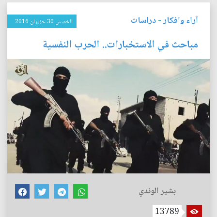
آراء وافكار
-
دراسات
الخميس 30 حزيران 2016
مباحث في الاستخبارات.. الحرب النفسية
بشير الوندي
13789