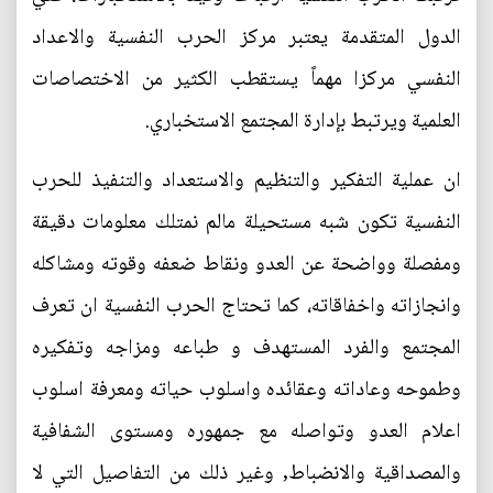
الدول المتقدمة يعتبر مركز الحرب النفسية والاعداد
النفسي مركزا مهماً يستقطب الكثير من الاختصاصات
العلمية ويرتبط بإدارة المجتمع الاستخباري.
ان عملية التفكير والتنظيم والاستعداد والتنفيذ للحرب
النفسية تكون شبه مستحيلة مالم نمتلك معلومات دقيقة
ومفصلة وواضحة عن العدو ونقاط ضعفه وقوته ومشاكله
وانجازاته واخفاقاته، كما تحتاج الحرب النفسية ان تعرف
المجتمع والفرد المستهدف و طباعه ومزاجه وتفكيره
وطموحه وعاداته وعقائده واسلوب حياته ومعرفة اسلوب
اعلام العدو وتواصله مع جمهوره ومستوى الشفافية
والمصداقية والانضباط, وغير ذلك من التفاصيل التي لا