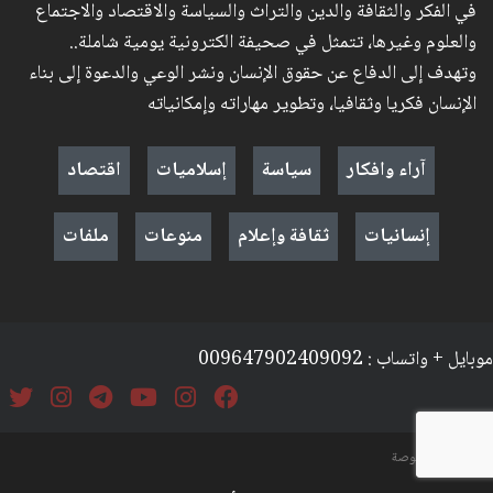
في الفكر والثقافة والدين والتراث والسياسة والاقتصاد والاجتماع
والعلوم وغيرها، تتمثل في صحيفة الكترونية يومية شاملة..
وتهدف إلى الدفاع عن حقوق الإنسان ونشر الوعي والدعوة إلى بناء
الإنسان فكريا وثقافيا، وتطوير مهاراته وإمكانياته
آراء وافكار
سياسة
إسلاميات
اقتصاد
إنسانيات
ثقافة وإعلام
منوعات
ملفات
موبايل + واتساب : 009647902409092
السياسة والخصوصة