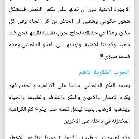
الاجهزة الامنية دون ان تدلها على مكمن الخطر، فيتشكل
شعور حكومي وشعبي ان الخطر من كل اتجاه وفي كل
مكان، وهذا في حقيقته نجاح لحرب نفسية نقيمها نحن ضد
شعبنا وقواتنا الامنية، ونهديها الى العدو الداعشي،وهذه
قسمة ضيزى !!!.
الحرب الفكرية الاهم
يعتمد الفكر الداعشي اساسا على الكراهية والحقد, فهو
يكره الانسان والاديان والفكر والثقافة والطبيعة والحياة
ويذهب الارهابي بعيدا ليقتل نفسه حتى يفرغ كمّ الكراهية
المختزنة في داخله على الاخرين.
وقد اعتمدت التنظيمات الارهابية ومنها تنظيمها الاخطر