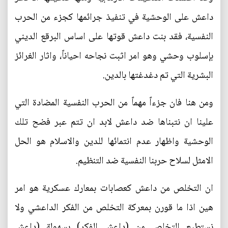
داعش على الوحشية في تنفيذ جرائمها كجزء من الحرب
النفسية، فقد بنت داعش قوتها على اساس البرقع الديني
بإسلوب وحشي وهو امر اثبت نجاحه احياناً، واثار الغرائز
البشرية التي تم دغدغتها بالدين.
ومن هنا فان جزءاً مهماً من الحرب النفسية المضادة التي
علينا ان نتبناها ضد داعش لابد ان تتم عبر فضح تلك
الوحشية واظهار عدم انتمائها للدين والاسلام هو الحل
الامثل لسلاح حربنا النفسية ضد التنظيم.
ان التخلص من داعش كعصابات بمعارك عسكرية هو امر
هين اذا ما قورن بمعركة التخلص من الفكر الداعشي ولا
نستطيع التخلص من (داعش الفكر) بسهولة (داعش