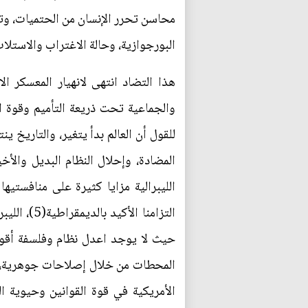
محاسن تحرر الإنسان من الحتميات، وتس
البورجوازية، وحالة الاغتراب والاستلاب 
هذا التضاد انتهى لانهيار المعسكر ا
والجماعية تحت ذريعة التأميم وقوة الد
للقول أن العالم بدأ يتغير، والتاريخ ي
المضادة، وإحلال النظام البديل والأخ
الليبرالية مزايا كثيرة على منافستيها
التزامنا ا
حيث لا يوجد اعدل نظام وفلسفة أقوى م
المحطات من خلال إصلاحات جوهرية، وتب
الأمريكية في قوة القوانين وحيوية ا