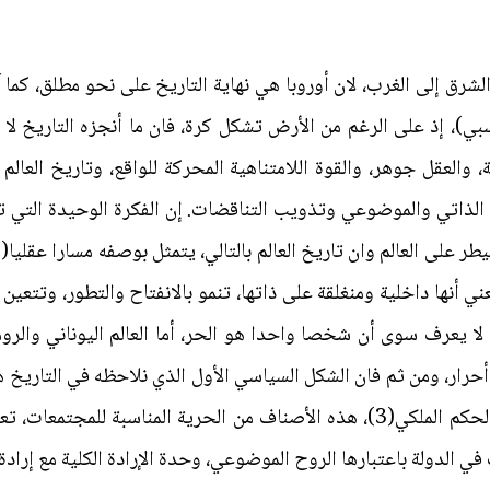
شرق إلى الغرب، لان أوروبا هي نهاية التاريخ على نحو مطلق، كما آ
مة، والعقل جوهر، والقوة اللامتناهية المحركة للواقع، وتاريخ الع
الذاتي والموضوعي وتذويب التناقضات. إن الفكرة الوحيدة التي ت
ني أنها داخلية ومنغلقة على ذاتها، تنمو بالانفتاح والتطور، وتتعين
لا يعرف سوى أن شخصا واحدا هو الحر، أما العالم اليوناني والر
أحرار، ومن ثم فان الشكل السياسي الأول الذي نلاحظه في التاريخ ه
الحكم الديمقراطي، والثالث هو نظام الحكم الملكي(3)، هذه الأصناف من الحرية 
 الدولة باعتبارها الروح الموضوعي، وحدة الإرادة الكلية مع إرادة