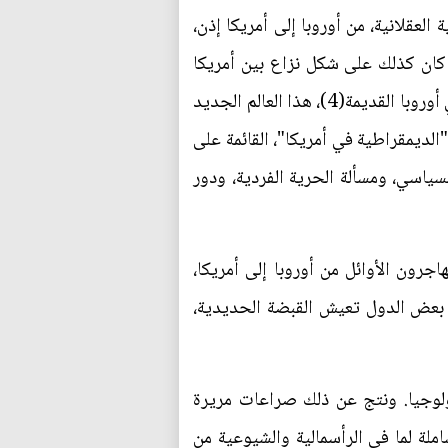
لعقلانية، من أوروبا إلى أمريكا إذن،
كان كذلك على شكل نزاع بين أمريكا
الشمالية وأمريكا الجنوبية، إنها بلاد الأحلام لكل أولئك الذين ملوا وضجروا من مخزن الأسلحة التاريخي في أوروبا القديمة(4)، هذا العالم الجديد
الديمقراطية في أمريكا"، القائمة على
سياسي، ومسألة الحرية الفردية، ودور
اجرون الأوائل من أوروبا إلى أمريكا،
ت بعض الدول تعيش القبضة الحديدية،
يولوجيا. ونتج عن ذلك صراعات مريرة
املة لما في الرأسمالية والشيوعية من