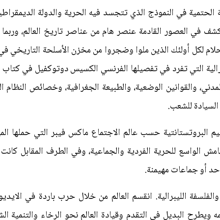
ة الحتمية في النموذج الذي تتجسد فيه الحرية والدولة الديمقراطية ا
ف في العصور القادمة عنصر هام من عناصر تاريخ العالم، وربما 
ليبرالية التي تفرد في تفصيلها الفرنسي الكسيس دوتوكفيل في كتاب "
دني، والقوانين الوضعية، والطبيعة الجغرافية، وخصائص النظام ال
 السيادة للشعب.
قيم البروتستانتية حسب عالم الاجتماع ماكس فيبر التي حملها المه
امش الواسع للحرية الفردية والجماعية، وفي الطرف المقابل كان
احد أو جماعات مهيمنة.
والفلسفة الليبرالية. انقسم العالم من خلال حرب باردة في الايد
ه ويطرح البديل في التقدم وقيادة العالم نحو الرخاء والتنمية الش