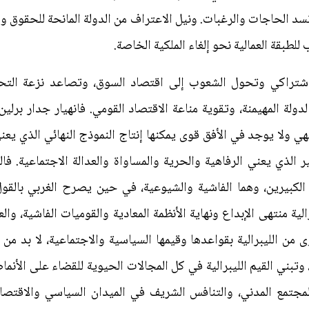
د الحاجات والرغبات. ونيل الاعتراف من الدولة المانحة للحقوق وال
للطبقة العمالية نحو إلغاء الملكية الخاصة.
لاشتراكي وتحول الشعوب إلى اقتصاد السوق، وتصاعد نزعة التحرر
ولة المهيمنة، وتقوية مناعة الاقتصاد القومي. فانهيار جدار برلي
نتهي ولا يوجد في الأفق قوى يمكنها إنتاج النموذج النهائي الذي يعني
ير الذي يعني الرفاهية والحرية والمساواة والعدالة الاجتماعية. ف
 الكبيرين، وهما الفاشية والشيوعية، في حين يصرح الغربي بالقول: 
لأكيد بالديمقراطية(5)، الليبرالية منتهى الإبداع ونهاية الأنظمة المعادية والقوميات ا
ن الليبرالية بقواعدها وقيمها السياسية والاجتماعية، لا بد من 
ني القيم الليبرالية في كل المجالات الحيوية للقضاء على الأنماط 
لمجتمع المدني، والتنافس الشريف في الميدان السياسي والاقتصاد