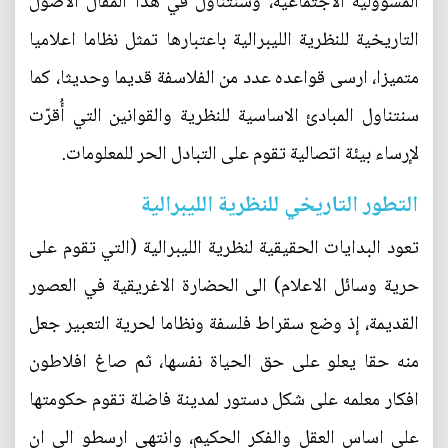
المسؤولية الاجتماعية، وسنتناول في هذا المقال الاصول
التاريخية للنظرية الليبرالية باعتبارها تمثل نظاما اعلاميا
متميزا، ارسى قواعده عدد من الفلاسفة قديما وحديثا، كما
سنتناول المبادئ الاساسية للنظرية والقوانين التي أُقرّت
لإرساء بيئة اتصالية تقوم على التبادل الحر للمعلومات.
التطور التاريخي للنظرية الليبرالية
تعود البدايات الحقيقية لنظرية الليبرالية (التي تقوم على
حرية وسائل الاعلام) الى الحضارة الاغريقية في العصور
القديمة، إذ وضع سقراط فلسفة ونظاما لحرية التعبير جعل
منه حقا يعلو على حق الحياة نفسها، ثم صاغ افلاطون
افكار معلمه على شكل دستور لمدينة فاضلة تقوم حكومتها
على اساس العقل والفكر الحكيم، وانتهى ارسطو الى ان