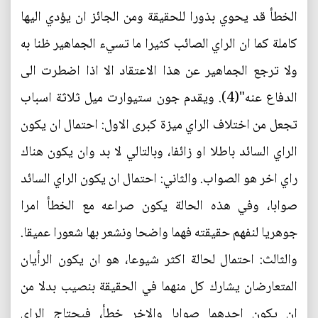
الخطأ قد يحوي بذورا للحقيقة ومن الجائز ان يؤدي اليها
كاملة كما ان الراي الصائب كثيرا ما تسيء الجماهير ظنا به
ولا ترجع الجماهير عن هذا الاعتقاد الا اذا اضطرت الى
الدفاع عنه"(4). ويقدم جون ستيوارت ميل ثلاثة اسباب
تجعل من اختلاف الراي ميزة كبرى الاول: احتمال ان يكون
الراي السائد باطلا او زائفا، وبالتالي لا بد وان يكون هناك
راي اخر هو الصواب. والثاني: احتمال ان يكون الراي السائد
صوابا، وفي هذه الحالة يكون صراعه مع الخطأ امرا
جوهريا لنفهم حقيقته فهما واضحا ونشعر بها شعورا عميقا.
والثالث: احتمال لحالة اكثر شيوعا، هو ان يكون الرأيان
المتعارضان يشارك كل منهما في الحقيقة بنصيب بدلا من
ان يكون احدهما صوابا والاخر خطأ، فيحتاج الراي