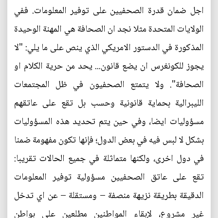
اجل ضمان قدرة الصحفيين على توفير المعلومات. ففي
الولايات المتحدة مثلا نجد ان الصحافة هي المهنة الوحيدة
المذكورة في الدستور الامريكي الذي ينص على ما يلي: "لا
يجوز للكونغرس ان يضع قانون... يحد من حرية الكلام او
الصحافة". ولا يتمتع الصحفيون في ظل المجتمعات
الليبرالية بحماية قانونية وحسب بل تقع على عاتقهم
مسؤوليات ايضا، وفي حين يتم تحديد هذه المسؤوليات
بشكل لا لبس فيه في بعض الدول؛ فإنها تكون مفهومة ضمنا
في دول اخرى، ولكنها متماثلة في جميع الحالات تقريبا:
تقع على عاتق الصحفيين مسؤولية توفير المعلومات
الدقيقة بطريقة نزيهة منصفة – ومستقلة – عن اي تدخل
غير مشروع، لإبقاء المواطنين مطلعين على بواطن