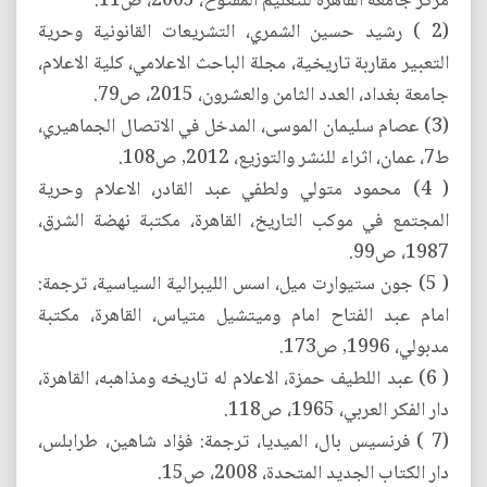
مركز جامعة القاهرة للتعليم المفتوح، 2005، ص11.
(2 ) رشيد حسين الشمري، التشريعات القانونية وحرية
التعبير مقاربة تاريخية، مجلة الباحث الاعلامي، كلية الاعلام،
جامعة بغداد، العدد الثامن والعشرون، 2015، ص79.
(3) عصام سليمان الموسى، المدخل في الاتصال الجماهيري،
ط7، عمان، اثراء للنشر والتوزيع، 2012, ص108.
( 4) محمود متولي ولطفي عبد القادر، الاعلام وحرية
المجتمع في موكب التاريخ، القاهرة، مكتبة نهضة الشرق،
1987، ص99.
( 5) جون ستيوارت ميل، اسس الليبرالية السياسية، ترجمة:
امام عبد الفتاح امام وميتشيل متياس، القاهرة، مكتبة
مدبولي، 1996, ص173.
( 6) عبد اللطيف حمزة، الاعلام له تاريخه ومذاهبه، القاهرة،
دار الفكر العربي، 1965، ص118.
(7 ) فرنسيس بال، الميديا، ترجمة: فؤاد شاهين، طرابلس،
دار الكتاب الجديد المتحدة، 2008، ص15.