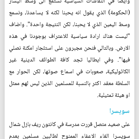
وايضا في النقاشات السياسية نستمع الى وسط اليسار
(الحكومة) الذي يقول انه يحبنا لكنه لا يساعدنا، ونسمع
وسط اليمين الذي لا يحبنا، لكن النتيجة واحدة". واضاف
"ليست هناك ارادة سياسية للاعتراف بوجودنا في هذه
الارض. وبالتالي فنحن مجبرون على استئجار امكنة نصلي
فيها". وفي ايطاليا تجد كافة الطوائف الدينية غير
الكاثوليكية، صعوبات في اسماع صوتها، لكن الحوار مع
السلطة معقد اكثر بالنسبة للمسلمين الذين ليس لهم ممثل
او هيئة تمثيلية.
سويسرا
على صعيد متصل قررت مدرسة في كانتون ريف بازل شمال
سويسرا الغاء الاعفاء الممنوح لطالبين مسلمين بعدم