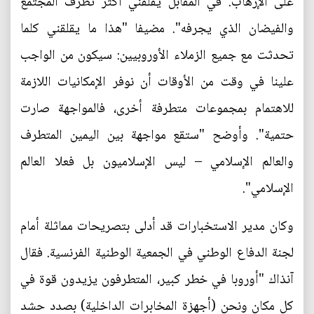
على الإرهاب. في المقابل يقلقني أكثر تطرف المجتمع
والفيضان الذي يجرفه". مضيفا "هذا ما يقلقني كلما
تحدثت مع جميع الزملاء الأوروبيين: سيكون من الواجب
علينا في وقت من الأوقات أن نوفر الإمكانيات اللازمة
للاهتمام بمجموعات متطرفة أخرى، فالمواجهة صارت
حتمية". وأوضح "ستقع مواجهة بين اليمين المتطرف
والعالم الإسلامي – ليس الإسلاميون بل فعلا العالم
الإسلامي".
وكان مدير الاستخبارات قد أدلى بتصريحات مماثلة أمام
لجنة الدفاع الوطني في الجمعية الوطنية الفرنسية. فقال
آنذاك "أوروبا في خطر كبير، المتطرفون يزيدون قوة في
كل مكان ونحن (أجهزة المخابرات الداخلية) بصدد حشد