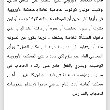
قانونا للاتحاد الأوروبي يمنع التمييز على أساس الدين.
وكتبت جوليان كوكوت المحامية العامة بالمحكمة الأوروبية
في رأيها "في حين أن الموظف لا يمكنه ‘ترك‘ جنسه أو لون
بشرته أو ميوله الجنسية أو عمره أو إعاقته ‘عند الباب‘ لدى
دخوله المنشأة الخاصة بمشغله .. فربما يكون من المتوقع
منه أن يتهاود في ممارسة دينه في مكان العمل." ورأي
المحامي العام غير ملزم لكن عادة ما تتبع المحكمة الأوروبية
توصيته. ويسري بالفعل حظر على ارتداء الحجاب في
مدارس ومؤسسات عامة في فرنسا وبلجيكا. غير أن أعلى
محكمة ألمانية ألغت العام الماضي حظرا لارتداء المدرسات
للحجاب بالمدارس.