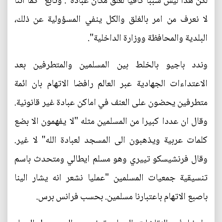
لكن هذا ليس سببا كافيا لغلق مكان عبادة". وتابع "كما اننا
لا نعرف من امر بالغلق والكل ينفي المسؤولية عن ذلك،
البلدية والمحافظة ووزارة الداخلية".
وندد باجيو بالخلط بين المسلمين والمتطرفين بعد
الاعتداءات الجهادية عبر العالم رافضا الاتهام بان ائمة
متطرفين يحضون على العنف في اماكن عبادة غير قانونية.
وقال ان عددا كبيرا من المسلمين مثله "لا يفهمون الا بضع
كلمات عربية ويذهبون الى المسجد لعبادة الله" لا غير.
وقال فرنشيسكو تييري وهو مسلم ايطالي ومتحدث باسم
تنسيقية جمعيات المسلمين "عمليا نشعر انه يشار الينا
باصبع الاتهام باعتبارنا مسلمين. بحسب فرانس برس.