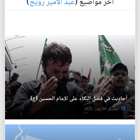
آخر مواضيع (
عبد الامير رويح
)
أحاديث في فضل البكاء على الإمام الحسين (ع)
الخميس 08 ايلول 2022