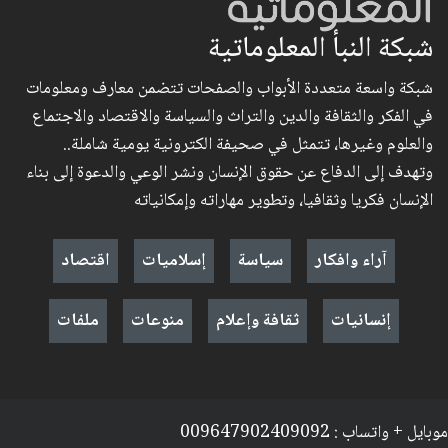
شبكة النبأ المعلوماتية
شبكة واسعة متعددة الأبواب والصفحات تتضمن معارف ومعلومات
في الفكر والثقافة والدين والتراث والسياسة والاقتصاد والاجتماع
والعلوم وغيرها، تتمثل في صحيفة الكترونية يومية شاملة..
وتهدف إلى الدفاع عن حقوق الإنسان ونشر الوعي والدعوة إلى بناء
الإنسان فكريا وثقافيا، وتطوير مهاراته وإمكانياته
آراء وافكار
سياسة
إسلاميات
اقتصاد
إنسانيات
ثقافة وإعلام
منوعات
ملفات
موبايل + واتساب : 009647902409092