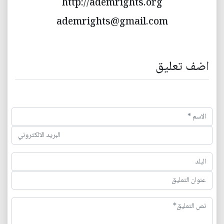
http://ademrights.org
ademrights@gmail.com
اضف تعليق