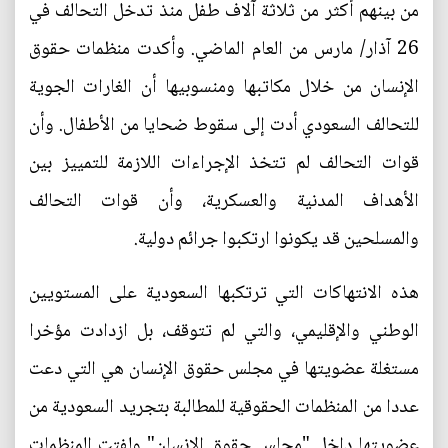
من بينهم أكثر من ثلاثة آلاف طفل منذ تدخل التحالف في
26 آذار/ مارس من العام الماضي. وأكدت منظمات حقوق
الإنسان من خلال مكاتبها ومنسوبيها أن الغارات الجوية
للتحالف السعودي أدت إلى سقوط ضحايا من الأطفال. وأن
قوات التحالف لم تتخذ الإجراءات اللازمة للتمييز بين
الأهداف المدنية والعسكرية، وأن قوات التحالف
والمسلحين قد يكونوا ارتكبوا جرائم دولية.
هذه الانتهاكات التي ترتكبها السعودية على المستويين
الوطني والإقليمي، والتي لم تتوقف، بل ازدادت مؤخرا
مستغلة عضويتها في مجلس حقوق الإنسان هي التي دعت
عددا من المنظمات الحقوقية للمطالبة بتجريد السعودية من
عضويتها داخل "مجلس حقوق الإنسان" ولفتت المنظمات