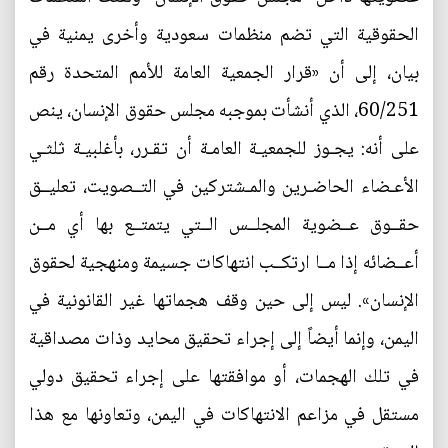
الحقوقية التي تضم منظمات سعودية وأخرى يمنية في
بيان، إلى أن «قرار الجمعية العامة للأمم المتحدة رقم
60/251، الذي أنشأت بموجبه مجلس حقوق الإنسان، ينص
على أنه: يجـوز للجمعيـة العامـة أن تقـرر، بأغلبيـة ثلثـي
الأعـضاء الحاضـرين والمـشتركين في التــصويت، تعليــق
حقــوق عــضوية المجلــس الــتي يتمتــع بها أي مــن
أعــضائه إذا مــا ارتكــب انتهاكات جسيمة ومنهجية لحقوق
الإنسان». ليس إلى حين وقف هجماتها غير القانونية في
اليمن، وإنما أيضاً إلى إجراء تحقيق محايد وذات مصداقية
في تلك الهجمات، أو موافقتها على إجراء تحقيق دولي
مستقل في مزاعم الانتهاكات في اليمن، وتعاونها مع هذا