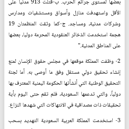
بعضها لمستوى جرائم الحرب. ب-قتلت 913 مدنيا على
الأقل واستهدفت منازل وأسواق ومستشفيات ومدارس
وشركات مدنية، ومساجد. ج-كما وثقت المنظمتان 19
هجمة استخدمت الذخائر العنقودية المحرمة دوليا، بعضها
على المناطق المدنية."
2- وظفت المملكة موقعها في مجلس حقوق الإنسان لمنع
إنشاء تحقيق دولي مستقل وفق ما أوصى به. أما لجنة
التحقيق الوطنية التي أنشأتها الحكومة اليمنية المعترف بها
دولياً، والتي تدعمها السعودية، فلم تقم حتى اليوم بأية
تحقيقات ذات مصداقية في الانتهاكات التي شهدها النزاع.
3- استخدمت المملكة العربية السعودية التهديد بسحب