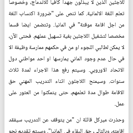
للاجئين الذين لا يبذلون جهدا كافيا للاندماج، وخصوصا
تعلم اللغة الالمانية. كما تنص على "ضرورة اكتساب اللغة
من اجل اقامة موقتة" في المانيا. وتتضمن ايضا قسما
مخصصا لتشغيل اللاجئين بغية تسهيل عملهم. فحتى الآن،
لا يمكن لطالبي اللجوء او من في حكمهم ممارسة وظيفة الا
في حال عدم وجود الماني يمارسها او احد مواطني دول
الاتحاد الاوروبي. وسيتم رفع هذا الاجراء لمدة ثلاث
سنوات. وسيمنح اللاجئون اثناء التدريب المهني حق
الاقامة طوال مدة تعلمهم، حتى يتمكنوا من العثور على
عمل.
وحذرت ميركل قائلة ان "من يتوقف عن التدريب سيفقد
اقامته، وبالتالي، حق البقاء في المانيا". وسيتم تقديم نحو