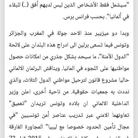
"سيشمل فقط الأشخاص الذين ليس لديهم أفق (..) للبقاء
في ألمانيا". بحسب فرانس برس.
وبدا دو ميزيير منذ الاحد جولة في المغرب والجزائر
وتونس فيما تسعى برلين الى ادراج هذه البلدان على لائحة
"الدول الآمنة"، ما سيحد بشكل جذري من امكانات حصول
مواطنيها على اللجوء في المانيا. ويناقش البرلمان الالماني
حاليا مشروع قانون لترحيل مواطني الدول الثلاث، والذي
نددت به جمعيات حقوقية. من ناحية أخرى، اعلن وزير
الداخلية الالماني ان بلاده وتونس تريدان "تعميق"
تعاونهما الامني عبر تدريب عناصر أمن تونسيين "في
مجال تأمين الحدود خصوصا مع ليبيا" المجاورة الغارقة