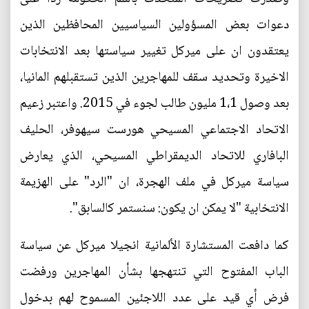
دعوات بعض المسؤولين السياسيين المحافظين الذين
يعتقدون ان على ميركل تغيير سياستها بعد الانتخابات
الاخيرة وتحديد سقف للمهاجرين الذين تستقبلهم المانيا،
بعد وصول 1،1 مليون طالب لجوء في 2015. واعتبر زعيم
الاتحاد الاجتماعي المسيحي هورست سيهوفر، الحليف
البافاري للاتحاد الديمقراطي المسيحي، الذي يعارض
سياسة ميركل في ملف الهجرة، ان "الرد" على الهزيمة
الانتخابية "لا يمكن ان يكون: سنستمر كالسابق".
كما دافعت المستشارة الألمانية انجيلا ميركل عن سياسة
الباب المفتوح التي تنتهجها بشأن المهاجرين ورفضت
فرض أي قيد على عدد اللاجئين المسموح لهم بدخول