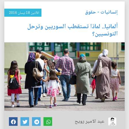
إنسانيات
-
حقوق
الأثنين 18 نيسان 2016
ألمانيا.. لماذا تستقطب السوريين وترحل
التونسيين؟
عبد الامير رويح