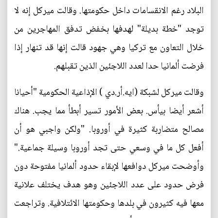
البلاد رغم الانقسامات داخل حكومتها. وقالت ميركل إنه لا
توجد‭ ‬"خطة بديلة" لهدفها بخفض تدفق المهاجرين من
خلال التعاون مع تركيا وهي جهود قالت إنها قد تنهار إذا
فرضت ألمانيا حدا لعدد اللاجئين الذين تقبلهم.
وقالت ميركل لشبكة (ايه.أر.دي ) الإذاعية الحكومية "أحيانا
أشعر أيضا بيأس. بعض الأمور تسير أبطأ مما يجب. هناك
مصالح متضاربة كثيرة في أوروبا. "ولكن واجبي هو أن
أفعل كل ما في وسعي حتى تجد أوروبا وسيلة جماعية."
وأوضحت ميركل دوافعها لإبقاء حدود ألمانيا مفتوحة دون
فرض حدود على عدد اللاجئين وهو هدف يختلف علانية
معها فيه كثيرون في بلدها وحكومتها الائتلافية. وتراجعت