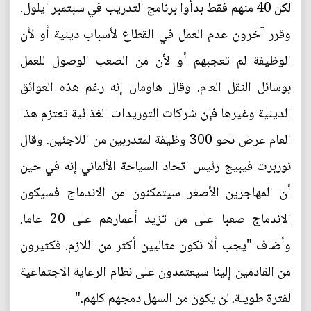
لكن 40 منهم فقط بدأوا برنامج التدريب في سبتمبر ايلول.
وقرر آخرون عدم العمل في القطاع لأسباب دينية أو لأن
الوظيفة لم تعجبهم أو لأن من الصعب الوصول للعمل
بوسائل النقل العام. وقال هاومان إنه رغم هذه العوائق
الدينية وغيرها فإن شركات التوريدات الغذائية تعتزم هذا
العام عرض نحو 300 وظيفة لمتدربين من اللاجئين. وقال
نوربرت فيبيج رئيس اتحاد السياحة الألماني إنه في حين
أن المهاجرين الأصغر سيتمكنون من الاندماج فسيكون
الاندماج صعبا على من تزيد أعمارهم على 20 عاما.
وأضاف "يجب ألا نكون مثاليين أكثر من اللازم. فكثيرون
من القادمين إلينا سيعتمدون على نظام الرعاية الاجتماعية
لفترة طويلة. لن يكون من السهل دمجهم كلهم."