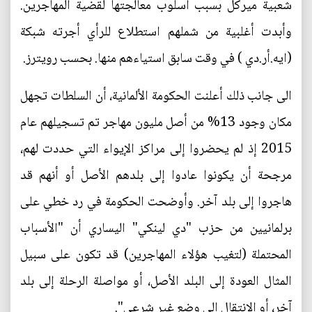
شعبية ميركل بسبب أسلوب معالجتها لقضية المهاجرين.
وأبدت أغلبية من شملهم استطلاع للرأي أجرته شبكة
(ايه.أر.دي ) في وقت سابق استياءهم منها. بحسب رويترز.
الى جانب ذلك أعلنت الحكومة الألمانية، أن السلطات تجهل
مكان وجود 13% من أصل مليون مهاجر تم تسجيلهم عام
2015 إذ لم يحضروا إلى مراكز الإيواء التي حددت لهم،
مرجحة أن يكونوا عادوا إلى بلدهم الأصل أو أنهم قد
هاجروا إلى بلد آخر. وأوضحت الحكومة في رد خطي على
برلمانيين من حزب "دي لينكي" اليساري أن "الأسباب
المحتملة (لتغيب هؤلاء المهاجرين) قد تكون على سبيل
المثال العودة إلى البلد الأصل، أو مواصلة الرحلة إلى بلد
آخر، أو الانتقال إلى وضع غير شرعي".