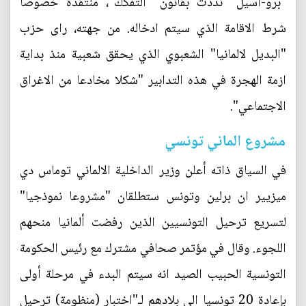
"برو-اسيل" نددت بقانون "التفكك"، منتقدة خصوصا
شرط الاقامة الذي سيتم ادخاله. من جهته، راى حزب
"البديل لالمانيا" الشعبوي الذي يحقق شعبية منذ بداية
ازمة الهجرة في هذه التدابير "شكلا مخادعا من الاغراق
الاجتماعي".
مشروع الماني تونسي
في السياق ذاته أعلن وزير الداخلية الالماني توماس دي
ميزيير ان برلين وتونس ستطلقان "مشروعا نموذجيا"
لتسريع ترحيل التونسيين الذين رفضت ألمانيا منحهم
اللجوء. وقال في مؤتمر صحافي مشترك مع رئيس الحكومة
التونسية الحبيب الصيد انه سيتم البدء في مرحلة أولى
بإعادة 20 تونسيا الى بلادهم لـ"اختبار (منظومة) ترحيل