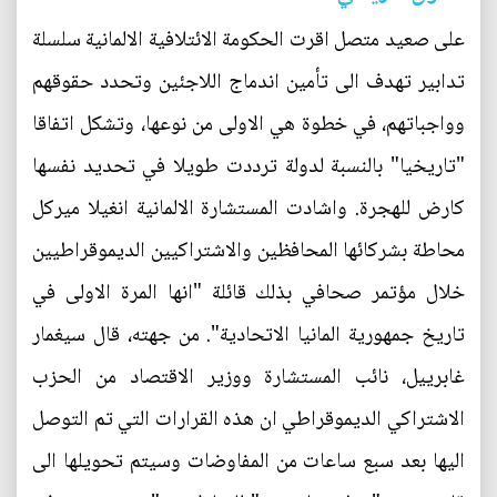
على صعيد متصل اقرت الحكومة الائتلافية الالمانية سلسلة
تدابير تهدف الى تأمين اندماج اللاجئين وتحدد حقوقهم
وواجباتهم، في خطوة هي الاولى من نوعها، وتشكل اتفاقا
"تاريخيا" بالنسبة لدولة ترددت طويلا في تحديد نفسها
كارض للهجرة. واشادت المستشارة الالمانية انغيلا ميركل
محاطة بشركائها المحافظين والاشتراكيين الديموقراطيين
خلال مؤتمر صحافي بذلك قائلة "انها المرة الاولى في
تاريخ جمهورية المانيا الاتحادية". من جهته، قال سيغمار
غابرييل، نائب المستشارة ووزير الاقتصاد من الحزب
الاشتراكي الديموقراطي ان هذه القرارات التي تم التوصل
اليها بعد سبع ساعات من المفاوضات وسيتم تحويلها الى