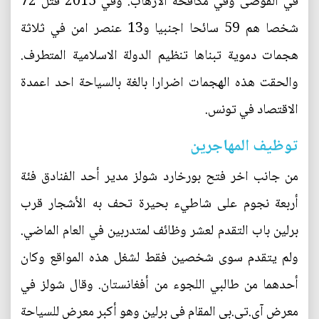
في الفوضى وفي مكافحة الارهاب. وفي 2015 قتل 72
شخصا هم 59 سائحا اجنبيا و13 عنصر امن في ثلاثة
هجمات دموية تبناها تنظيم الدولة الاسلامية المتطرف.
والحقت هذه الهجمات اضرارا بالغة بالسياحة احد اعمدة
الاقتصاد في تونس.
توظيف المهاجرين
من جانب اخر فتح بورخارد شولز مدير أحد الفنادق فئة
أربعة نجوم على شاطيء بحيرة تحف به الأشجار قرب
برلين باب التقدم لعشر وظائف لمتدربين في العام الماضي.
ولم يتقدم سوى شخصين فقط لشغل هذه المواقع وكان
أحدهما من طالبي اللجوء من أفغانستان. وقال شولز في
معرض آي.تي.بي المقام في برلين وهو أكبر معرض للسياحة