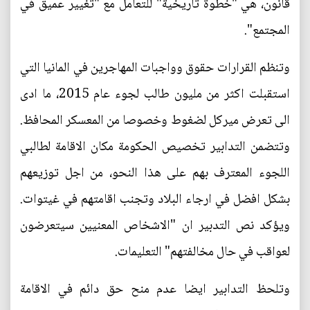
قانون، هي "خطوة تاريخية" للتعامل مع "تغيير عميق في
المجتمع".
وتنظم القرارات حقوق وواجبات المهاجرين في المانيا التي
استقبلت اكثر من مليون طالب لجوء عام 2015، ما ادى
الى تعرض ميركل لضغوط وخصوصا من المعسكر المحافظ.
وتتضمن التدابير تخصيص الحكومة مكان الاقامة لطالبي
اللجوء المعترف بهم على هذا النحو، من اجل توزيعهم
بشكل افضل في ارجاء البلاد وتجنب اقامتهم في غيتوات.
ويؤكد نص التدبير ان "الاشخاص المعنيين سيتعرضون
لعواقب في حال مخالفتهم" التعليمات.
وتلحظ التدابير ايضا عدم منح حق دائم في الاقامة