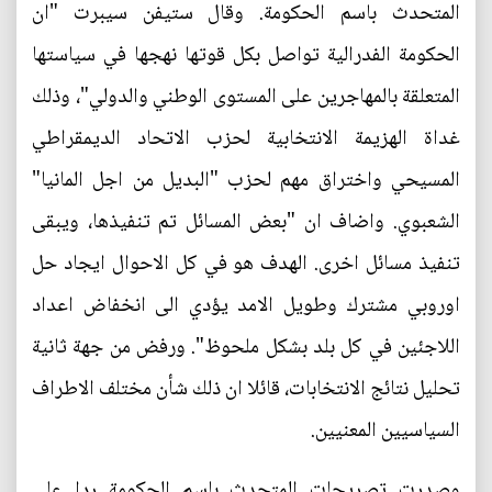
المتحدث باسم الحكومة. وقال ستيفن سيبرت "ان
الحكومة الفدرالية تواصل بكل قوتها نهجها في سياستها
المتعلقة بالمهاجرين على المستوى الوطني والدولي"، وذلك
غداة الهزيمة الانتخابية لحزب الاتحاد الديمقراطي
المسيحي واختراق مهم لحزب "البديل من اجل المانيا"
الشعبوي. واضاف ان "بعض المسائل تم تنفيذها، ويبقى
تنفيذ مسائل اخرى. الهدف هو في كل الاحوال ايجاد حل
اوروبي مشترك وطويل الامد يؤدي الى انخفاض اعداد
اللاجئين في كل بلد بشكل ملحوظ". ورفض من جهة ثانية
تحليل نتائج الانتخابات، قائلا ان ذلك شأن مختلف الاطراف
السياسيين المعنيين.
وصدرت تصريحات المتحدث باسم الحكومة ردا على