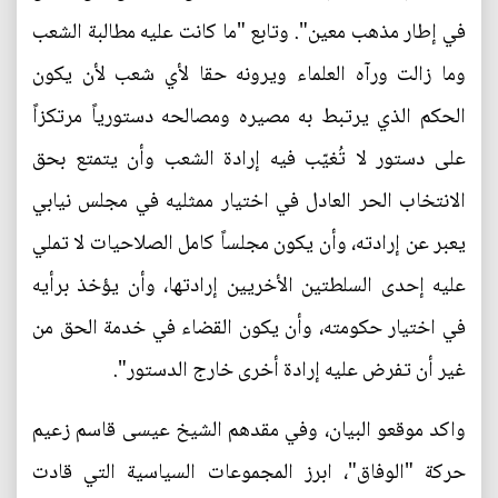
في إطار مذهب معين". وتابع "ما كانت عليه مطالبة الشعب
وما زالت ورآه العلماء ويرونه حقا لأي شعب لأن يكون
الحكم الذي يرتبط به مصيره ومصالحه دستورياً مرتكزاً
على دستور لا تُغيّب فيه إرادة الشعب وأن يتمتع بحق
الانتخاب الحر العادل في اختيار ممثليه في مجلس نيابي
يعبر عن إرادته، وأن يكون مجلساً كامل الصلاحيات لا تملي
عليه إحدى السلطتين الأخريين إرادتها، وأن يؤخذ برأيه
في اختيار حكومته، وأن يكون القضاء في خدمة الحق من
غير أن تفرض عليه إرادة أخرى خارج الدستور".
واكد موقعو البيان، وفي مقدهم الشيخ عيسى قاسم زعيم
حركة "الوفاق"، ابرز المجموعات السياسية التي قادت