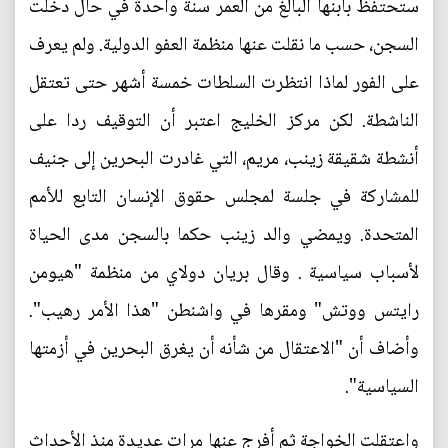
ستحتفظ بابنها البالغ من العمر سنة واحدة في حال دخلت
السجن، حسب ما نقلت عنها منظمة العفو الدولية. ولم يعرف
على الفور لماذا انتظرت السلطات خمسة أشهر حتى تعتقل
الناشطة. لكن مركز الخليج اعتبر أن التوقيف ردا على
أنشطة شقيقة زينب، مريم، التي غادرت البحرين إلى جنيف
للمشاركة في جلسة لمجلس حقوق الإنسان التابع للأمم
المتحدة. ويمضي والد زينب حكما بالسجن مدى الحياة
لأسباب سياسية . وقال بريان دولاي من منظمة "هيومن
رايتس ووتش" ومقرها في واشنطن "هذا الأمر رهيب".
وأضاف أن "الاعتقال من شأنه أن يغرق البحرين في أزمتها
السياسية".
واعتقلت الخواجة ثم أفرج عنها مرات عديدة منذ الأحداث