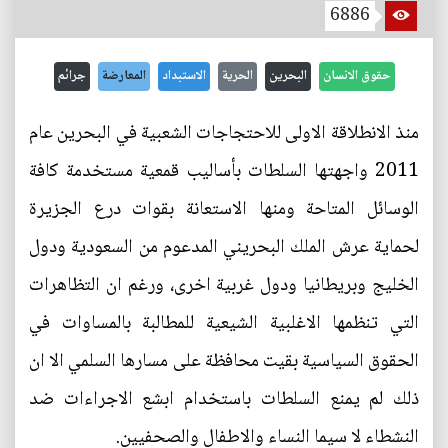
6886
حقوق الانسان
البحرين
الحرية
الاستبداد
المعارضة
جرائم
منذ الانطلاقة الاولى للاحتجاجات الشعبية في البحرين عام
2011 واجهتها السلطات بأساليب قمعية مستخدمة كافة
الوسائل المتاحة ومنها الاستعانة بقوات درع الجزيرة
لحماية عرش الملك البحريني المدعوم من السعودية ودول
الخليج وبريطانيا ودول غربية اخرى، ورغم ان التظاهرات
التي تنظمها الاغلبية الشيعية للمطالبة بالمساوات في
الحقوق السياسية بقيت محافظة على مسارها السلمي الا ان
ذلك لم يمنع السلطات باستخدام ابشع الاجراءات ضد
النشطاء لا سيما النساء والاطفال والصحفيين.