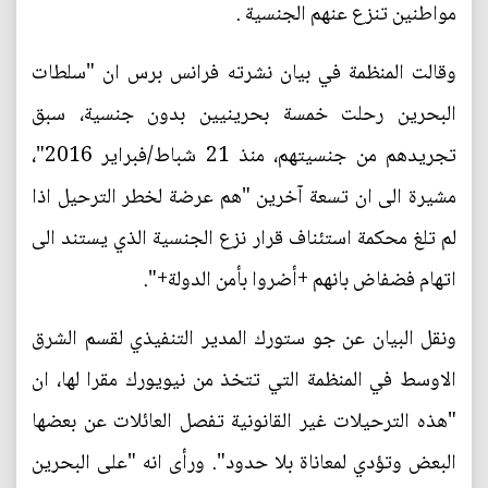
مواطنين تنزع عنهم الجنسية .
وقالت المنظمة في بيان نشرته فرانس برس ان "سلطات
البحرين رحلت خمسة بحرينيين بدون جنسية، سبق
تجريدهم من جنسيتهم، منذ 21 شباط/فبراير 2016"،
مشيرة الى ان تسعة آخرين "هم عرضة لخطر الترحيل اذا
لم تلغ محكمة استئناف قرار نزع الجنسية الذي يستند الى
اتهام فضفاض بانهم +أضروا بأمن الدولة+".
ونقل البيان عن جو ستورك المدير التنفيذي لقسم الشرق
الاوسط في المنظمة التي تتخذ من نيويورك مقرا لها، ان
"هذه الترحيلات غير القانونية تفصل العائلات عن بعضها
البعض وتؤدي لمعاناة بلا حدود". ورأى انه "على البحرين