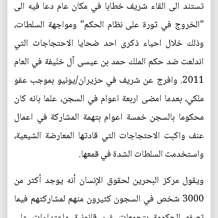
تستند الى القاء شريف خطابا في مكان عام دعا فيه الى
"الخروج في ثورة على نظام الحكم" ومواجهة السلطات،
وذلك خلال احياء ذكرى احد ضحايا الاحتجاجات التي
اندلعت ضد حكم الملك حمد بن عيسى آل خليفة في العام
2011. وافرج عن شريف في حزيران/يونيو بموجب عفو
ملكي، بعدما امضى اربعة اعوام في السجن، علما بانه كان
محكوما بالسجن خمسة اعوام بتهمة المشاركة في اعمال
عنف واكبت الاحتجاجات التي قادتها المعارضة الشيعية،
واستخدمت السلطات الشدة في قمعها.
ويقول مركز البحرين لحقوق الإنسان أنه يوجد أكثر من
3000 شخص في السجون كثيرون منهم لمشاركتهم فيما
تصفه الحكومة بتجمعات غير قانونية واعتداءات على