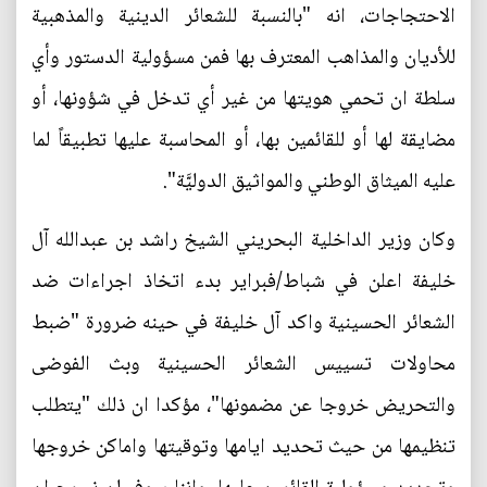
الاحتجاجات، انه "بالنسبة للشعائر الدينية والمذهبية
للأديان والمذاهب المعترف بها فمن مسؤولية الدستور وأي
سلطة ان تحمي هويتها من غير أي تدخل في شؤونها، أو
مضايقة لها أو للقائمين بها، أو المحاسبة عليها تطبيقاً لما
عليه الميثاق الوطني والمواثيق الدوليَّة".
وكان وزير الداخلية البحريني الشيخ راشد بن عبدالله آل
خليفة اعلن في شباط/فبراير بدء اتخاذ اجراءات ضد
الشعائر الحسينية واكد آل خليفة في حينه ضرورة "ضبط
محاولات تسييس الشعائر الحسينية وبث الفوضى
والتحريض خروجا عن مضمونها"، مؤكدا ان ذلك "يتطلب
تنظيمها من حيث تحديد ايامها وتوقيتها واماكن خروجها