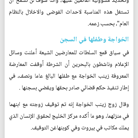
وتحديد مسؤولية القائمين عليها، واننا سوف لن نسمح ان
تستغل هذه المناسبة لاحداث الفوضى والاخلال بالنظام
العام"، بحسب زعمه.
الخواجة وطفلها في السجن
في سياق قمع السلطات للمعارضين الشيعة أعلنت وسائل
الإعلام وناشطون بالبحرين أن الشرطة أوقفت المعارضة
المعروفة زينب الخواجة مع طفلها البالغ عاما ونصف، في
إطار تنفيذ حكم قضائي صادر بحقها ويقضي بسجنها .
وقال زوج زينب الخواجة إنه تم توقيف زوجته مع ابنهما
في منزلهما، وهو ما أكده مركز الخليج لحقوق الإنسان الذي
يملك مكاتب في بيروت وفي كوبنهاغن التوقيف.