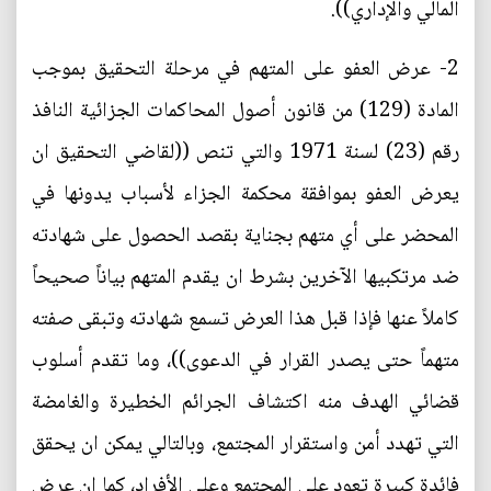
المالي والإداري)).
2- عرض العفو على المتهم في مرحلة التحقيق بموجب
المادة (129) من قانون أصول المحاكمات الجزائية النافذ
رقم (23) لسنة 1971 والتي تنص ((لقاضي التحقيق ان
يعرض العفو بموافقة محكمة الجزاء لأسباب يدونها في
المحضر على أي متهم بجناية بقصد الحصول على شهادته
ضد مرتكبيها الآخرين بشرط ان يقدم المتهم بياناً صحيحاً
كاملاً عنها فإذا قبل هذا العرض تسمع شهادته وتبقى صفته
متهماً حتى يصدر القرار في الدعوى))، وما تقدم أسلوب
قضائي الهدف منه اكتشاف الجرائم الخطيرة والغامضة
التي تهدد أمن واستقرار المجتمع، وبالتالي يمكن ان يحقق
فائدة كبيرة تعود على المجتمع وعلى الأفراد، كما ان عرض