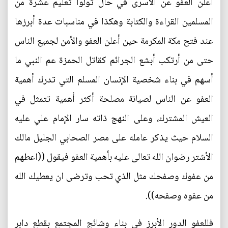
أعلن العفو عن الأسرى في حال تولوا تعليم عشرة من
المسلمين القراءة والكتابة وهكذا في مناسبات عدة أبرزها
عند فتح مكة المكرمة حين أعلن العفو والأمن لجميع الناس
حتى من أرتكب أبشع الجرائم كقاتل الحمزة عم النبي ما
أسهم في بناء شخصية الإنسان المسلم التي تدرك أهمية
العفو عن الناس لصيانة مصلحة أكثر أهمية تتمثل في
العيش المشترك، وعلى النهج ذاته سار الإمام علي عليه
السلام حيث يذكر عامله على مصر الصحابي الجليل مالك
الأشتر رضوان الله تعالى عليه بأهمية العفو فيقول ((اعطهم
من عفوك وصفحك مثل الذي تحب وترضى ان يعطيك الله
من عفوه وصفحه)).
فللعفو الدور الأبرز في بناء وشائج المجتمع بقطع دابر