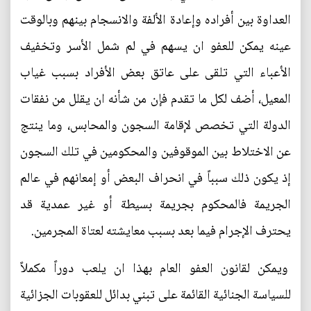
العداوة بين أفراده وإعادة الألفة والانسجام بينهم وبالوقت
عينه يمكن للعفو ان يسهم في لم شمل الأسر وتخفيف
الأعباء التي تلقى على عاتق بعض الأفراد بسبب غياب
المعيل، أضف لكل ما تقدم فإن من شأنه ان يقلل من نفقات
الدولة التي تخصص لإقامة السجون والمحابس، وما ينتج
عن الاختلاط بين الموقوفين والمحكومين في تلك السجون
إذ يكون ذلك سبباً في انحراف البعض أو إمعانهم في عالم
الجريمة فالمحكوم بجريمة بسيطة أو غير عمدية قد
يحترف الإجرام فيما بعد بسبب معايشته لعتاة المجرمين.
ويمكن لقانون العفو العام بهذا ان يلعب دوراً مكملاً
للسياسة الجنائية القائمة على تبني بدائل للعقوبات الجزائية