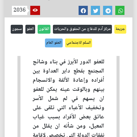
2036
جريمة
مركز آدم للدفاع عن الحقوق والحريات
القانون
العفو
سجون
السلم الاجتماعي
العفو العام
للعفو الدور الأبرز في بناء وشائج
المجتمع بقطع دابر العداوة بين
أفراده وإعادة الألفة والانسجام
بينهم وبالوقت عينه يمكن للعفو
ان يسهم في لم شمل الأسر
وتخفيف الأعباء التي تلقى على
عاتق بعض الأفراد بسبب غياب
المعيل، ومن شأنه ان يقلل من
نفقات الدولة التي تخصص لإقامة