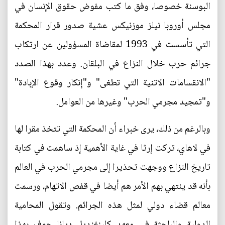
البوسنة خصوصا، وفق ما كتب مفوض حقوق الإنسان في
مجلس أوروبا نيلز موزنيكس عشية صدور قرار المحكمة
التي تأسست في 1993 لمقاضاة المسؤولين عن ارتكاب
جرائم حرب خلال النزاع في البلقان. وعدد بهذا الصدد
"الانقسامات الاتنية التي تطغى" و"إنكار وقوع الإبادة"
و"تمجيد مجرمي الحرب" وغيرها من العوامل.
وبالرغم من ذلك، يرى خبراء أن المحكمة التي تتخذ مقرا لها
في لاهاي، تركت إرثا في غاية الأهمية إذ ساهمت في كتابة
تاريخ النزاع ووجهت تحذيرا إلى مجرمي الحرب في العالم
بأنه قد ينتهي بهم الأمر هم أيضا في قفص الاتهام، ورسمت
معالم قضاء دولي لمثل هذه الجرائم. وتقول المحامية
الدولية والباحثة في معهد كلينغنديل ديانا جوف بهذا