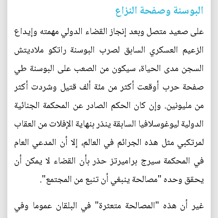
البوسنة وصفحة النزاع
على صعيد متصل وبعد إنجاز القضاء الدولي مهمته وإيداع
الزعيم العسكري السابق لصرب البوسنة راتكو ملاديتش
السجن مدى الحياة، سيكون من الصعب على البوسنة طي
صفحة حرب أوقعت أكثر من مئة ألف قتيل وشردت أكثر
من مليونين. وإن كان الحكم الصادر عن المحكمة الجنائية
الدولية ليوغوسلافيا السابقة ينذر بنهاية الإفلات من العقاب
لمرتكبي مثل هذه الجرائم في العالم، إلا أن المدعي العام
في المحكمة سيرج براميرتز حذر بأن القضاء لا يمكن أن
يحقق وحده "مصالحة ينبغي أن تنبع من المجتمع".
غير أن هذه "المصالحة متعثرة" في البلقان عموما وفي