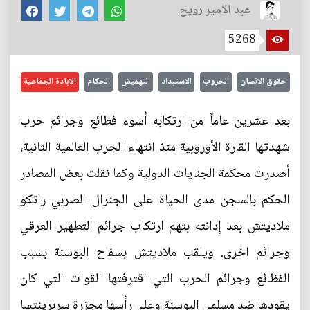
عبد الامير رويح
5268
حقوق الانسان
الحروب
الاستبداد
التهميش
الحكام
الابادة الجماعية
بعد عشرين عاماً من ارتكابه أسوء فظائع وجرائم حرب
شهدتها القارة الأوروبية منذ انتهاء الحرب العالمية الثانية،
أصدرت محكمة الجنايات الدولية وكما نقلت بعض المصادر
الحكم بالسجن مدى الحياة على الجنرال الصربي راتكو
ملاديتش بعد إدانته بتهم ارتكاب جرائم التطهير العرقي
وجرائم اخرى. ويلقب ملاديتش بسفاح البوسنة بسبب
الفظائع وجرائم الحرب التي اقترفتها القوات التي كان
يقودها ضد مسلمي البوسنة وعلى رأسها مجزرة سربرينتسا