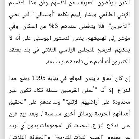
الذين يرفضون التعريف عن أنفسهم وفق هذا التقسيم
الإتني الطائفي ويشار إليهم بكلمة "أوستالي" التي تعني
"الآخرين"، فلا يتخطى عددهم 3% من السكان. وفي
مؤشر إلى تهميشهم، ينص الدستور البوسني على أنه لا
يمكنهم الترشح للمجلس الرئاسي الثلاثي في بلد يعتقد
الكثيرون أنه أقيم على قاعدة غير سليمة.
إن كان اتفاق دايتون الموقع في نهاية 1995 وضع حدا
للنزاع، إلا أنه "أعطى القوميين سلطة تكاد تكون غير
محدودة على أراضيهم الإتنية" وساعدهم على "تحقيق
أهدافهم الحربية بوسائل أخرى سياسية". وبعد ربع قرن
على اندلاع النزاع، تتحدث كل المجموعات بدون أي تردد
عن مفهوم "الصيغ الثلاث للتاريخ" و"الحقائق الثلاث".