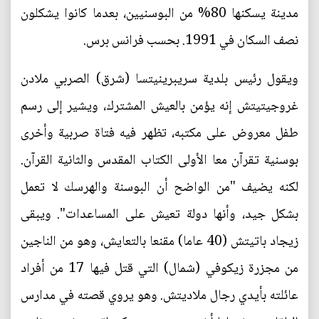
مدينة يسكنها 80% من البوسنيين، بعدما كانوا يشكلون
نصف السكان في 1991. بحسب فرانس برس.
ويقول رئيس بلدية سريبرينيتسا (شرق) الصربي ملادن
غروجيتيتش إنه يؤمن بالعيش المشترك، ويشير إلى رسم
طفل معروض على مكتبه، تظهر فيه فتاة صربية وأخرى
بوسنية تقرآن معا الأولى الكتاب المقدس والثانية القرآن.
لكنه يضيف "من الواضح أن البوسنة والهرسك لا تعمل
بشكل جيد، وأنها دولة تعيش على المساعدات". ويبقى
زيجاد باتيتش (40 عاما) مقنعا بالتعايش، وهو من الناجين
من مجزرة زيكوفي (شمال) التي قتل فيها 17 من أفراد
عائلته بأيدي رجال ملاديتش. وهو يروي قصته في مدارس