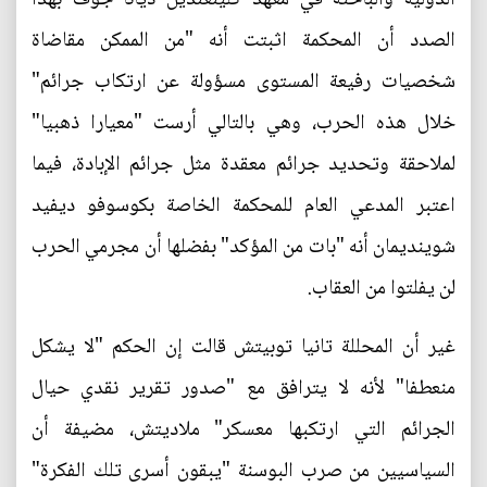
الصدد أن المحكمة اثبتت أنه "من الممكن مقاضاة
شخصيات رفيعة المستوى مسؤولة عن ارتكاب جرائم"
خلال هذه الحرب، وهي بالتالي أرست "معيارا ذهبيا"
لملاحقة وتحديد جرائم معقدة مثل جرائم الإبادة، فيما
اعتبر المدعي العام للمحكمة الخاصة بكوسوفو ديفيد
شوينديمان أنه "بات من المؤكد" بفضلها أن مجرمي الحرب
لن يفلتوا من العقاب.
غير أن المحللة تانيا توبيتش قالت إن الحكم "لا يشكل
منعطفا" لأنه لا يترافق مع "صدور تقرير نقدي حيال
الجرائم التي ارتكبها معسكر" ملاديتش، مضيفة أن
السياسيين من صرب البوسنة "يبقون أسرى تلك الفكرة"