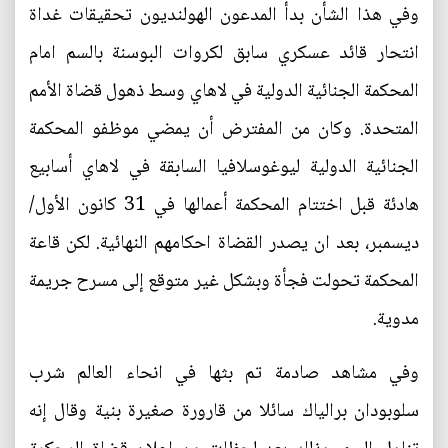
وفي هذا الشأن بدأ المدعون الهولنديون تحقيقات غداة
انتحار قائد عسكري سابق لكروات البوسنة بالسم امام
المحكمة الجنائية الدولية في لاهاي وسط ذهول قضاة الأمم
المتحدة. وكان من المفترض أن يمضي موظفو المحكمة
الجنائية الدولية ليوغوسلافيا السابقة في لاهاي أسابيع
هادئة قبل اختتام المحكمة أعمالها في 31 كانون الأول/
ديسمبر، بعد ان يصدر القضاة احكامهم النهائية. لكن قاعة
المحكمة تحولت فجأة وبشكل غير متوقع إلى مسرح جريمة
مدوية.
وفي مشاهد صادمة تم بثها في انحاء العالم شرب
سلوبودان برالياك سائلا من قارورة صغيرة بنية وقال إنه