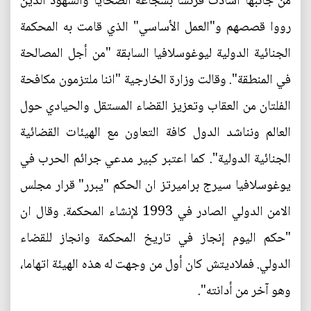
من جانبها أشادت فرنسا بشجاعة الضحايا والشهود الذين
رووا قصصهم و"العمل الأساسي" الذي قامت به المحكمة
الجنائية الدولية ليوغوسلافيا السابقة "من أجل المصالحة
في المنطقة". وقالت وزارة الخارجية "اننا ملتزمون مكافحة
الفلتان من العقاب وتعزيز القضاء المستقل والحيادي حول
العالم ونناشد الدول كافة التعاون مع الهيئات القضائية
الجنائية الدولية". كما اعتبر كبير مدعي جرائم الحرب في
يوغوسلافيا سيرج براميرتز ان الحكم "يبرر" قرار مجلس
الامن الدولي الصادر في 1993 لإنشاء المحكمة. وقال ان
"حكم اليوم إنجاز في تاريخ المحكمة وانجاز للقضاء
الدولي. فملاديتش كان أول من وجهت له هذه الهيئة اتهاما،
وهو آخر من أدانته".