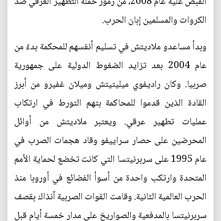
القبض عليه عام 2008، من رموز حملة التطهير العرقي ضد
الكروات والمسلمين إبان الحرب.
وبدأ مساعدو ملاديتش في تسليم أنفسهم للمحكمة بدءً من
عام 2004 بعد تزايد الضغوط الدولية على جمهورية
صربيا. وكان راديفوي ميليتيتش وميلان غفيرو من أبرز
القادة الذين قدموا للمحاكمة بتهم التورط في ارتكاب
عمليات تطهير عرقي. ويعتبر ملاديتش من أوائل
المحرضين على حصار سراييفو وقاد هجمات الصرب في
عام 1995 على سربرنيتسا التي كانت تخضع لحماية الأمم
المتحدة وارتكب واحدة من أسوأ الفضائع في أوروبا منذ
الحرب العالمية الثانية. وقامت القوات الصربية آنذاك بقصف
سربرنيتسا بالمدفعية والصواريخ على مدار خمسة أيام قبل