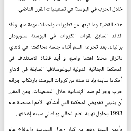
خلال الحرب في البوسنة في تسعينيات القرن الماضي.
هذه القضية وما تبعها من تطورات واحداث مهمة منها وفاة
القائد السابق لقوات الكروات في البوسنة سلوبودان
برالياك، بعد تجرعه السم أثناء جلسة محاكمته في لاهاي،
ماتزال محط اهتما واسع، و أيد قضاة الاستئناف في
المحكمة الجنائية الدولية ليوغوسلافيا السابقة في لاهاي
أحكاما سابقة بإدانة ستة من كروات البوسنة بارتكاب جرائم
حرب وجرائم ضد الإنسانية خلال التسعينات. ومن المقرر
أن ينتهي تفويض المحكمة التي أنشأتها الأمم المتحدة عام
1993 بحلول نهاية العام الحالي وبالتالي سيتم إغلاقها.
وأدين الستة وهم من كبار رجال السياسة والدفاع عام