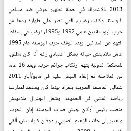
2013 بالاشتراك في حملة تطهير عرقي ضد مسلمي
البوسنة. وكانت زغرب، التي تصر على طهارة يدها من
حرب البوسنة بين عامي 1992 و1995، ترغب في إسقاط
التهم عن المدانين. وبعد توقف حرب البوسنة عام 1995
عاش ملاديتش حياته بشكل اعتيادي رغم أنه كان مطلوبا
للمحكمة الدولية بتهم ارتكاب جرائم حرب. وبعد 16 عاما
من الملاحقة تم إلقاء القبض عليه في مايو/أيار 2011
شمالي العاصمة الصربية بلغراد بينما كان يستعد لممارسة
رياضة المشي في الحديقة. وشغل الجنرال ملاديتش
منصب رئيس أركان جيش صرب البوسنة إبان الحرب،
واعتبر إلى جانب الزعيم الصربي رادوفان كاراديتش، ألقي