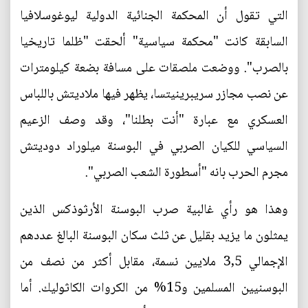
التي تقول أن المحكمة الجنائية الدولية ليوغوسلافيا
السابقة كانت "محكمة سياسية" ألحقت "ظلما تاريخيا
بالصرب". ووضعت ملصقات على مسافة بضعة كيلومترات
عن نصب مجازر سريبرينيتسا، يظهر فيها ملاديتش باللباس
العسكري مع عبارة "أنت بطلنا"، وقد وصف الزعيم
السياسي للكيان الصربي في البوسنة ميلوراد دوديتش
مجرم الحرب بانه "أسطورة الشعب الصربي".
وهذا هو رأي غالبية صرب البوسنة الأرثوذكس الذين
يمثلون ما يزيد بقليل عن ثلث سكان البوسنة البالغ عددهم
الإجمالي 3,5 ملايين نسمة، مقابل أكثر من نصف من
البوسنيين المسلمين و15% من الكروات الكاثوليك. أما