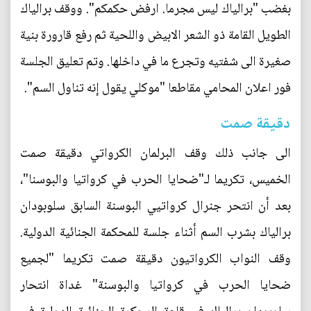
بغضب "برالياك ليس مجرما. ارفض حكمكم". ووقف برالياك
الطويل القامة ذو الشعر الابيض واللحية ثم رفع قارورة بنية
صغيرة الى شفتيه وتجرع ما في داخلها. وتم تعليق الجلسة
فور اعلان المحامي مقاطعا "موكلي يقول إنه تناول السم".
دقيقة صمت
الى جانب ذلك وقف البرلمان الكرواتي دقيقة صمت
الخميس، تكريما لـ"ضحايا الحرب في كرواتيا والبوسنا"،
بعد أن انتحر جنرال كرواتيي البوسنة السابق سلوبودان
برالياك بشرب السم أثناء جلسة للمحكمة الجنائية الدولية.
وقف النواب الكرواتيون دقيقة صمت تكريما "لجميع
ضحايا الحرب في كرواتيا والبوسنة" غداة انتحار