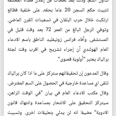
تناول السم، وذلك بعد لحظات من إعلان قضاة المحكمة
تثبيت حكم السجن 20 عاما بحقه، على خلفية فظائع
ارتكبت خلال حرب البلقان في تسعينات القرن الماضي.
وتوفي الرجل البالغ من العمر 72 بعد وقت قليل في
المستشفى. وأفاد فرانس زونيفليد الناطق باسم الادعاء
العام الهولندي أن إجراء تشريح في اقرب وقت لجثة
برالياك يعتبر "أولوية قصوى".
وقال المدعون إن تحقيقاتهم ستركز على ما اذا كان برالياك
تلقى اي مساعدة خارجية في الحصول على السم المفترض.
وقال مكتب الادعاء العام في بيان "في الوقت الراهن،
سيتركز التحقيق على الانتحار بمساعدة وانتهاك قانون
الادوية" مضيفا انه لن يدلي بتعليقات اخرى. وتسببت