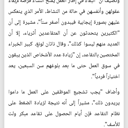
وتضيف أن" البقاء في إطار العمل يمنح النساء فرصة لإبقاء
عقولهن وأنفسهن في حالة من النشاط، الأمر الذي ينعكس
عليهن بصورة إيجابية فيبدون أصغر سناً"، مشيرة إلى أن
"الكثيرين يتحدثون عن أن المتقاعدين أثرياء، إلا أن
العديد منهم ليسوا كذلك"، وقال ناثان لونغ، كبير الخبراء
المختصين بالتقاعد، إن "زيادة عدد الأشخاص الذين يبقون
في سوق العمل حتى ما بعد بلوغهم سن السبعين، يعد
اختياراً فردياً".
وأضاف "يجب تشجيع الموظفين على العمل ما داموا
يريدون ذلك"، مشيراً إلى أنه نتيجة لزيادة الضغط على
نظام التقاعد فإن أيام الحصول على تقاعد مبكر ولت
للأسف".