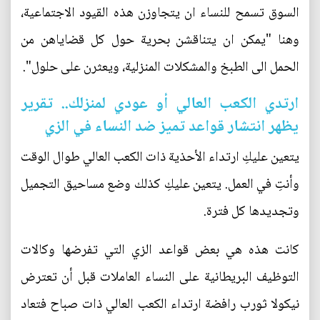
السوق تسمح للنساء ان يتجاوزن هذه القيود الاجتماعية،
وهنا "يمكن ان يتناقشن بحرية حول كل قضاياهن من
الحمل الى الطبخ والمشكلات المنزلية، ويعثرن على حلول".
ارتدي الكعب العالي أو عودي لمنزلك.. تقرير
يظهر انتشار قواعد تميز ضد النساء في الزي
يتعين عليكِ ارتداء الأحذية ذات الكعب العالي طوال الوقت
وأنتِ في العمل. يتعين عليكِ كذلك وضع مساحيق التجميل
وتجديدها كل فترة.
كانت هذه هي بعض قواعد الزي التي تفرضها وكالات
التوظيف البريطانية على النساء العاملات قبل أن تعترض
نيكولا ثورب رافضة ارتداء الكعب العالي ذات صباح فتعاد