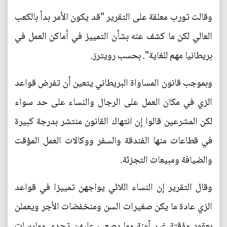
وقالت ثورب معلقة على التقرير "قد يكون الأمر بدأ بالكعب
العالي لكن ما كشف عنه بشأن التمييز في أماكن العمل في
بريطانيا مهم للغاية". بحسب رويترز.
وبموجب قانون المساواة البريطاني يتعين أن تفرض قواعد
الزي في مكان العمل على الرجال والنساء على حد سواء
لكن المشرعين قالوا إن انتهاك القانون منتشر بدرجة كبيرة
في قطاعات منها الفندقة والسفر ووكالات العمل المؤقت
والضيافة ومبيعات التجزئة.
وقال التقرير إن النساء اللائي يواجهن تمييزا في قواعد
الزي عادة ما يكن صغيرات السن ومنخفضات الأجر ويعملن
بعقود مؤقتة غير آمنة مما يصعب عليهن تحدي ممارسات