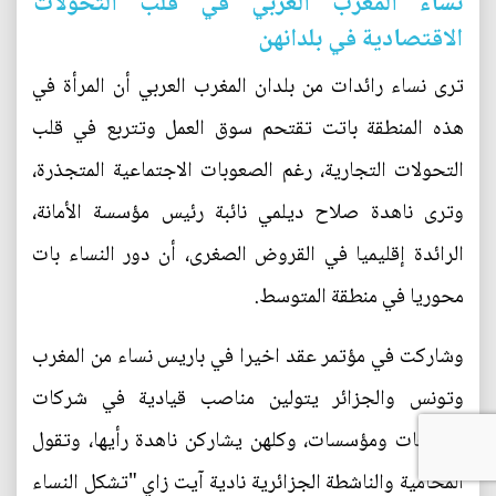
نساء المغرب العربي في قلب التحولات
الاقتصادية في بلدانهن
ترى نساء رائدات من بلدان المغرب العربي أن المرأة في
هذه المنطقة باتت تقتحم سوق العمل وتتربع في قلب
التحولات التجارية، رغم الصعوبات الاجتماعية المتجذرة،
وترى ناهدة صلاح ديلمي نائبة رئيس مؤسسة الأمانة،
الرائدة إقليميا في القروض الصغرى، أن دور النساء بات
محوريا في منطقة المتوسط.
وشاركت في مؤتمر عقد اخيرا في باريس نساء من المغرب
وتونس والجزائر يتولين مناصب قيادية في شركات
وجامعات ومؤسسات، وكلهن يشاركن ناهدة رأيها، وتقول
المحامية والناشطة الجزائرية نادية آيت زاي "تشكل النساء