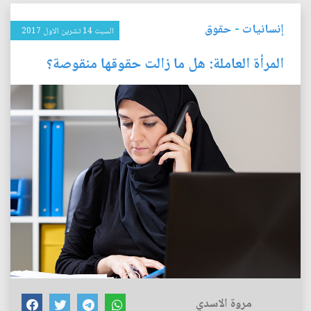
إنسانيات
-
حقوق
السبت 14 تشرين الاول 2017
المرأة العاملة: هل ما زالت حقوقها منقوصة؟
مروة الاسدي