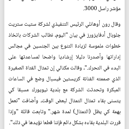
مؤشر راسل 3000.
وقال رون أوهانلي الرئيس التنفيذي لشركة ستيت ستريت
جلوبال أدفايزورز في بيان "اليوم، نطالب الشركات باتخاذ
خطوات ملموسة لزيادة التنوع بين الجنسين في مجالس
إداراتها وأصدرنا دليلا إرشاديا واضحا لمساعدتها على
البدء في التحرك."، وقالت مكنالي إن تمثال الفتاة الصغيرة
الذي صممته الفنانة كريستين فيسبال وضع في الساعات
المبكرة وتحدثت الشركة مع بلدية نيويورك مسبقا كي
يتسنى بقاء تمثال التمثال لبعض الوقت، وأضافت "نعمل
بهمة كي يظل (التمثال) لمدة شهر." وتابعت قائلة "وإذا
قررت البلدية بقاءه بشكل دائم فإننا قطعا نؤيدها في ذلك".