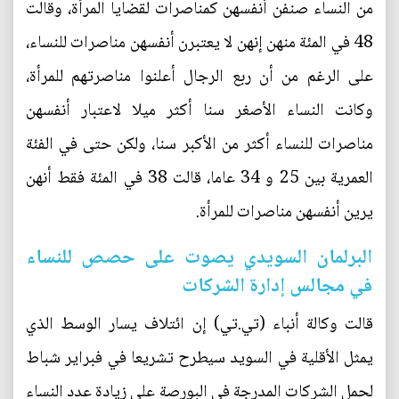
من النساء صنفن أنفسهن كمناصرات لقضايا المرأة، وقالت
48 في المئة منهن إنهن لا يعتبرن أنفسهن مناصرات للنساء،
على الرغم من أن ربع الرجال أعلنوا مناصرتهم للمرأة،
وكانت النساء الأصغر سنا أكثر ميلا لاعتبار أنفسهن
مناصرات للنساء أكثر من الأكبر سنا، ولكن حتى في الفئة
العمرية بين 25 و 34 عاما، قالت 38 في المئة فقط أنهن
يرين أنفسهن مناصرات للمرأة.
البرلمان السويدي يصوت على حصص للنساء
في مجالس إدارة الشركات
قالت وكالة أنباء (تي.تي) إن ائتلاف يسار الوسط الذي
يمثل الأقلية في السويد سيطرح تشريعا في فبراير شباط
لحمل الشركات المدرجة في البورصة على زيادة عدد النساء