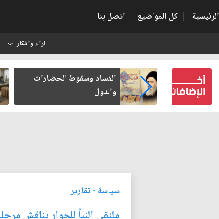
الرئيسية
|
كل المواضيع
|
اتصل بنا
آراء وافكار
س
بعين كتب لنفسه
الفساد وسقوط الحضارات
والدول
سياسة
-
تقارير
ملتقى النبأ للحوار يناقش مرحل