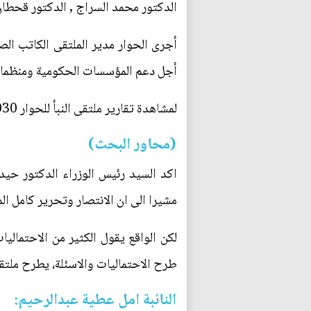
الدكتور محمد السراج , الدكتور قحطان
أجرى الحوار مدير الملتقى الكاتب الص
أجل دعم المؤسسات الحكومية ومنظمات ا
لمشاهدة تقارير ملتقى النبأ للحوار http://annabaa.org/arabic/tags/5030
(محاور البحث)
اكد السيد رئيس الوزراء الدكتور حيدر
مشيرا الى ان الانتصار وتحرير كامل ال
لكن الواقع يقول الكثير من الاحتمال
طرح الاحتماليات والاسئلة، يطرح ملتقى
النائبة امل عطية عبدالرحيم: