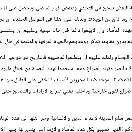
ية البعض ينجح في التحدي وينفض غبار الماضي ويحصل على الا
خ وما ذاق من الويلات ولذلك على اهلنا في الموصل الحدباء ان يج
ذه المأساة وان لايبقوا دائما في حالة تبعية وعليهم ان يتنفسوا
م بدون مقاومة تذكر ووعدوهم بالحياة المرفهة والمنعمة في ظل الق
الجسام ولذلك عليهم ان يتطلعوا لماضيهم فالتاريخ هو هو عين ال
ا بالنصر وترك الصراع وهم استعدوا لهذه النصرة من خلال مايرد 
الاعلامية الموجه ضد المحررين لأسباب لاتخفى على العاقل منها ه
نة صراع لقوى خارجية وداخليه يعني صراع الارادات والمصالح حتى
ن سلم المدينة لإعداء الدين والانسانية وجر اهلها الى هذه الويل
اكم )الذين تسببوا بكل هذه المأساة والازمة التي يندى لها جبين