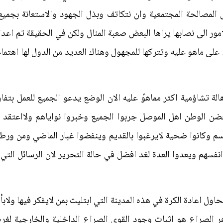
الى المصالحة المجتمعية وان نتكاتف وبذل الجهود والاستعانة بجميع
امور الى نصابها يراها البعض صعبة المنال ولكن في الحقيقة تم اعدا
ى ماهو عليه وتتركها للمجهول وهناك العديد من الدول لها اهتمام 
لة تشاؤمية اكثر مماهوً عليه الان الوضع يدعو الجميع للعمل بتف
حضن الوطن اهل الموصل جربوا الجميع وخبروا نواياهم ولااعتقد ا
 رسم وكانوا ضحية لايرغبوا بالقديم وينفضوا غبار الماضي ومن ور
نفسهم ويعدوا العدة لغد افضل في حالة التحرير لان الرسائل الت
حاول اعادة الكرة في هذه المدينة التي ابتليت بمن لايفكر فيها ولا
هر الصراع هو اثبات وجود القوى الصراع الداخلية والخارجية لغ