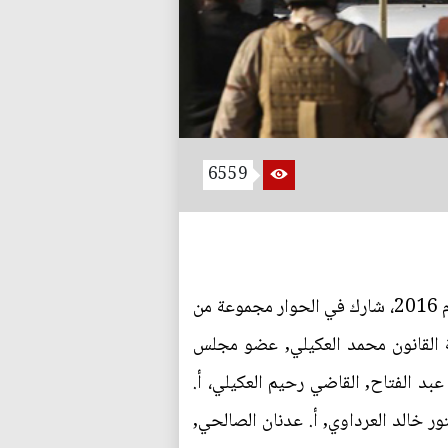
6559
ناقش ملتقى النبأ للحوار موضوعا بعنوان (العراق بعد معركة الموصل) من يوم 20 الى 25 تشرين الأول لعام 2016، شارك في الحوار مجموعة من
 القانون محمد العكيلي, عضو مجلس
عبد الفتاح, القاضي رحيم العكيلي، أ.
ور خالد العرداوي, أ. عدنان الصالحي,