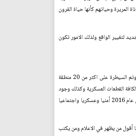
ة المريرة وحياتهم كأنها حياة القرون
ديد لتغيير الواقع ولذلك الامور تكون
40داعشيا وفِي فجر يوم واحد فقط تم الدخول الى محافظة لا تقل أهمية عن أهمية محافظة الموصل وتم السيطرة على اكثر من 20 منطقة
 لكافة القطعات العسكرية وكذلك وجود
برقيات من الأجهزة الأمنية تتوقع حدوث دخول المسلحين الى المدينة مع العلم ان هناك ما هو موجود الان عام 2016 أمنيا وعسكريا واجتماعيا
أقول من يظهر في الاعلام ومن يكتب