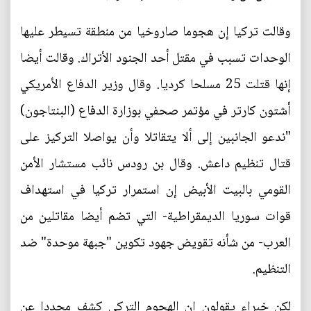
وقالت تركيا إن هجوما صاروخيا من منطقة تسيطر عليها
الوحدات تسبب في مقتل أحد الجنود الأتراك. وقالت أيضا
إنها قتلت 25 مسلحا كرديا. وقال وزير الدفاع الأمريكي
أشتون كارتر في مؤتمر صحفي بوزارة الدفاع (البنتاجون)
"ندعو الجانبين إلى ألا يتقاتلا وأن يواصلا التركيز على
قتال تنظيم داعش. وقال بن رودس نائب مستشار الأمن
القومي بالبيت الأبيض إن استمرار تركيا في استهداف
قوات سوريا الديمقراطية- التي تضم أيضا مقاتلين من
العرب- من شأنه تقويض جهود تكوين "جبهة موحدة" ضد
التنظيم.
لكن خبراء يقولون إن الهجوم التركي كشف مجددا عن