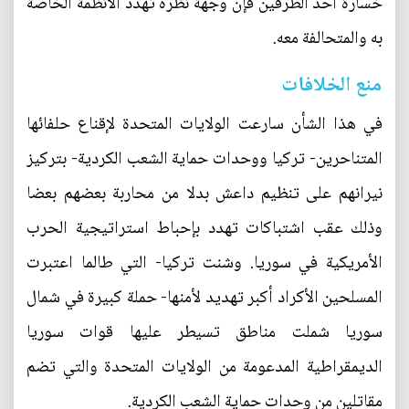
خسارة أحد الطرفين فإن وجهة نظره تهدد الأنظمة الخاصة
به والمتحالفة معه.
منع الخلافات
في هذا الشأن سارعت الولايات المتحدة لإقناع حلفائها
المتناحرين- تركيا ووحدات حماية الشعب الكردية- بتركيز
نيرانهم على تنظيم داعش بدلا من محاربة بعضهم بعضا
وذلك عقب اشتباكات تهدد بإحباط استراتيجية الحرب
الأمريكية في سوريا. وشنت تركيا- التي طالما اعتبرت
المسلحين الأكراد أكبر تهديد لأمنها- حملة كبيرة في شمال
سوريا شملت مناطق تسيطر عليها قوات سوريا
الديمقراطية المدعومة من الولايات المتحدة والتي تضم
مقاتلين من وحدات حماية الشعب الكردية.