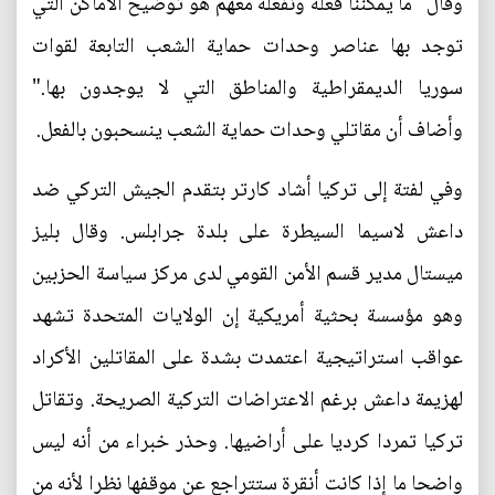
وقال "ما يمكننا فعله ونفعله معهم هو توضيح الأماكن التي
توجد بها عناصر وحدات حماية الشعب التابعة لقوات
سوريا الديمقراطية والمناطق التي لا يوجدون بها."
وأضاف أن مقاتلي وحدات حماية الشعب ينسحبون بالفعل.
وفي لفتة إلى تركيا أشاد كارتر بتقدم الجيش التركي ضد
داعش لاسيما السيطرة على بلدة جرابلس. وقال بليز
ميستال مدير قسم الأمن القومي لدى مركز سياسة الحزبين
وهو مؤسسة بحثية أمريكية إن الولايات المتحدة تشهد
عواقب استراتيجية اعتمدت بشدة على المقاتلين الأكراد
لهزيمة داعش برغم الاعتراضات التركية الصريحة. وتقاتل
تركيا تمردا كرديا على أراضيها. وحذر خبراء من أنه ليس
واضحا ما إذا كانت أنقرة ستتراجع عن موقفها نظرا لأنه من