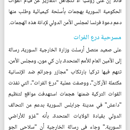
قائلا إن على روسيا ألا تتجاهل التقارير عن قيام القوات
الحكومية السورية بهجمات بأسلحة كيميائية وطلب منها
دعم دعوة فرنسا لمجلس الأمن الدولي لإدانة هذه الهجمات.
مسرحية درع الفرات
على صعيد متصل أرسلت وزارة الخارجية السورية، رسالة
إلى الأمين العام للأمم المتحدة، بان كي مون، ومجلس الأمن،
تتهم فيها تركيا بارتكاب "مجازر وجرائم ضد الإنسانية
مكتملة الأركان"، ووصفت عملية "درع الفرات"، التي نفذت
القوات التركية ضمنها هجمات استهدفت مواقع لتنظيم
"داعش" في مدينة جرابلس السورية بدعم من التحالف
الدولي بقيادة الولايات المتحدة، بأنه "غزو للأراضي
السورية." وجاء في رسالة الخارجية أن "سلاحي الجو