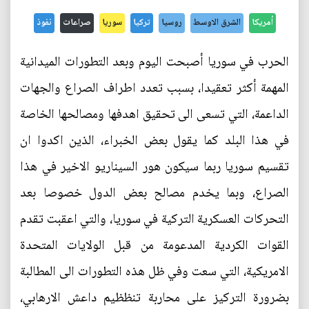
أمريكا
الشرق الاوسط
روسيا
تركيا
سوريا
صراعات
نفوذ
الحرب في سوريا أصبحت اليوم وبعد التطورات الميدانية
المهمة أكثر تعقيدا، بسبب تعدد اطراف الصراع والجهات
الداعمة، التي تسعى الى تحقيق اهدفها ومصالحها الخاصة
في هذا البلد كما يقول بعض الخبراء، الذين اكدوا ان
تقسيم سوريا ربما سيكون هور السيناريو الاخير في هذا
الصراع، وبما يخدم مصالح بعض الدول خصوصا بعد
التحركات العسكرية التركية في سوريا، والتي اعقبت تقدم
القوات الكردية المدعومة من قبل الولايات المتحدة
الامريكية، التي سعت وفي ظل هذه التطورات الى المطالبة
بضرورة التركيز على محاربة تنظظيم داعش الارهابي،