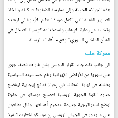
ودعت دمشق الدول الأعضاء في مجلس الأمن إلى "إدانة
هذه الجرائم الجبانة وإلى ممارسة الضغوطات كافة واتخاذ
التدابير الفعالة التي تكفل عودة النظام الأردوغاني لرشده
وتخليه عن رعاية الإرهاب واستخدامه كوسيلة للتدخل في
الشأن الداخلي السوري،" وفق ما أفادته الرسالة
معركة حلب
الى جانب ذلك جاء القرار الروسي بشن غارات قصف جوي
على سوريا من الأراضي الإيرانية رغم حساسيته السياسية
وفشله في نهاية المطاف في إحراز نتائج إيجابية ليفضح
حدود القوة الجوية الروسية لتصبح موسكو في حاجة
لوضع استراتيجية جديدة لتدعيم أهدافها. وقال مطلعون
على ما يدور في الجيش الروسي إن موسكو اختارت تنفيذ