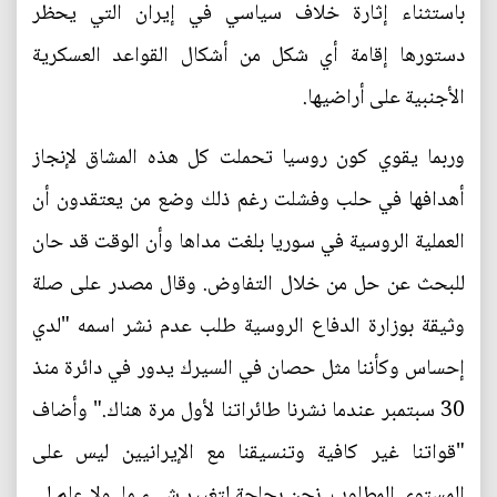
باستثناء إثارة خلاف سياسي في إيران التي يحظر
دستورها إقامة أي شكل من أشكال القواعد العسكرية
الأجنبية على أراضيها.
وربما يقوي كون روسيا تحملت كل هذه المشاق لإنجاز
أهدافها في حلب وفشلت رغم ذلك وضع من يعتقدون أن
العملية الروسية في سوريا بلغت مداها وأن الوقت قد حان
للبحث عن حل من خلال التفاوض. وقال مصدر على صلة
وثيقة بوزارة الدفاع الروسية طلب عدم نشر اسمه "لدي
إحساس وكأننا مثل حصان في السيرك يدور في دائرة منذ
30 سبتمبر عندما نشرنا طائراتنا لأول مرة هناك." وأضاف
"قواتنا غير كافية وتنسيقنا مع الإيرانيين ليس على
المستوى المطلوب. نحن بحاجة لتغيير شيء ما. ولا علم لي