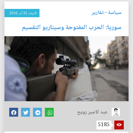
سياسة
-
تقارير
الأربعاء 31 آب 2016
سوريا: الحرب المفتوحة وسيناريو التقسيم
عبد الامير رويح
5185