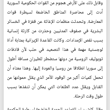
وقابل ذلك على الأرض هجوم من القوات الحكومية السورية
أدت إلى محاصرة المناطق الخاضعة لسيطرة قوات
المعارضة. وتحدثت منظمات الإغاثة عن قفزة في الخسائر
البشرية في صفوف المدنيين وحذرت من كارثة إنسانية
بسبب نقص الإمدادات. وكانت القاعدة الإيرانية بمثابة أداة
لوجستية مهمة في هذا التصعيد في حلب لأن قاذفات
توبوليف الروسية من دونها ستضطر للطيران مسافة أطول
إلى سوريا انطلاقا من روسيا والعودة إليها. وهذا معناه أن
تحمل كميات أكبر من الوقود الأمر الذي يقلل حمولتها من
القنابل ويقلل عدد الطلعات التي يمكن أن تنفذها بسبب
طول وقت الرحلة.
وقال كاشين إن القواعد الجوية الخاضعة لسيطرة الحكومة