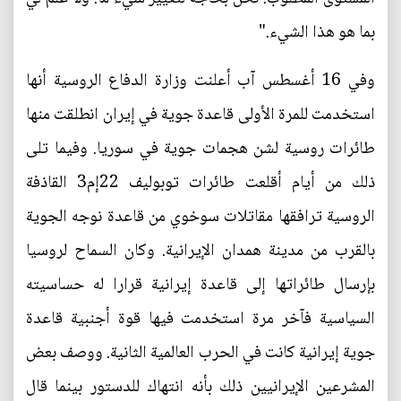
بما هو هذا الشيء."
وفي 16 أغسطس آب أعلنت وزارة الدفاع الروسية أنها
استخدمت للمرة الأولى قاعدة جوية في إيران انطلقت منها
طائرات روسية لشن هجمات جوية في سوريا. وفيما تلى
ذلك من أيام أقلعت طائرات توبوليف 22إم3 القاذفة
الروسية ترافقها مقاتلات سوخوي من قاعدة نوجه الجوية
بالقرب من مدينة همدان الإيرانية. وكان السماح لروسيا
بإرسال طائراتها إلى قاعدة إيرانية قرارا له حساسيته
السياسية فآخر مرة استخدمت فيها قوة أجنبية قاعدة
جوية إيرانية كانت في الحرب العالمية الثانية. ووصف بعض
المشرعين الإيرانيين ذلك بأنه انتهاك للدستور بينما قال