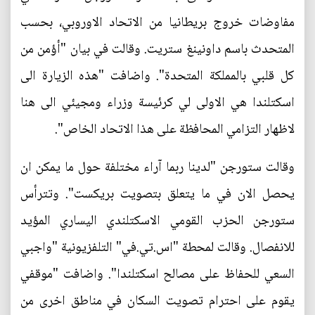
مفاوضات خروج بريطانيا من الاتحاد الاوروبي، بحسب
المتحدث باسم داونينغ ستريت. وقالت في بيان "أؤمن من
كل قلبي بالمملكة المتحدة". واضافت "هذه الزيارة الى
اسكتلندا هي الاولى لي كرئيسة وزراء ومجيئي الى هنا
لاظهار التزامي المحافظة على هذا الاتحاد الخاص".
وقالت ستورجن "لدينا ربما آراء مختلفة حول ما يمكن ان
يحصل الان في ما يتعلق بتصويت بريكست". وتترأس
ستورجن الحزب القومي الاسكتلندي اليساري المؤيد
للانفصال. وقالت لمحطة "اس.تي.في" التلفزيونية "واجبي
السعي للحفاظ على مصالح اسكتلندا". واضافت "موقفي
يقوم على احترام تصويت السكان في مناطق اخرى من