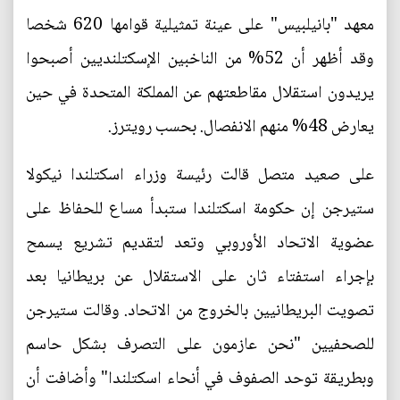
معهد "بانيلبيس" على عينة تمثيلية قوامها 620 شخصا
وقد أظهر أن 52% من الناخبين الإسكتلنديين أصبحوا
يريدون استقلال مقاطعتهم عن المملكة المتحدة في حين
يعارض 48% منهم الانفصال. بحسب رويترز.
على صعيد متصل قالت رئيسة وزراء اسكتلندا نيكولا
ستيرجن إن حكومة اسكتلندا ستبدأ مساع للحفاظ على
عضوية الاتحاد الأوروبي وتعد لتقديم تشريع يسمح
بإجراء استفتاء ثان على الاستقلال عن بريطانيا بعد
تصويت البريطانيين بالخروج من الاتحاد. وقالت ستيرجن
للصحفيين "نحن عازمون على التصرف بشكل حاسم
وبطريقة توحد الصفوف في أنحاء اسكتلندا" وأضافت أن