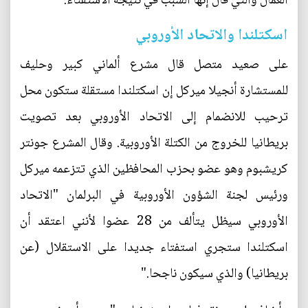
العمال والتي قال إنها السبب في نتيجة الاستفتاء.
اسكتلندا والاتحاد الأوروبي
على صعيد متصل قال مشرع ألماني كبير وحليف
للمستشارة أنجيلا ميركل إن اسكتلندا مستقلة ستكون محل
ترحيب للانضمام إلى الاتحاد الأوروبي بعد تصويت
بريطانيا للخروج من الكتلة الأوروبية. وقال المشرع جونتر
كريشبوم وهو عضو بحزب المحافظين الذي تتزعمه ميركل
ورئيس لجنة الشؤون الأوروبية في البرلمان "الاتحاد
الأوروبي سيظل يتألف من 28 عضوا لأنني اعتقد أن
اسكتلندا ستجري استفتاء جديدا على الاستقلال (عن
بريطانيا) والذي سيكون ناجحا."