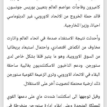
كاميرون وفاجأت عواصم العالم بتعيين بوريس جونسون،
قائد حملة الخروج من الاتحاد الاوروبي، غير الدبلوماسي
احيانا، وزيرا للخارجية.
وأحدثت نتيجة الاستفتاء صدمة في انحاء العالم واثارت
مخاوف من انكماش اقتصادي، واحتمال استبعاد بريطانيا
من السوق الاوروبية، وهو ما يثير قلقا بشكل خاص لدى
ستورجن. ودعم الناخبون الاسكتلنديون بغالبية ساحقة
البقاء في الاتحاد الاوروبي، وترى الزعيمة القومية ستورجن
ذلك ارضية محتملة لتصويت آخر على الاستقلال.
وقبل توجهها الى اسكتلندا شددت ماي على دعمها القوي
للمملكة المتحدة وعلى ابقاء ادارة ستورجن منخرطة في