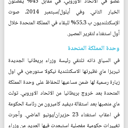
عضو في الاتحاد الأوروبي، في مقابل 45% يفضلون
الخيار الثاني. وفي أيلول/سبتمبر 2014، صوت
الإسكتلنديون ب 55،3% للبقاء في المملكة المتحدة خلال
أول استفتاء لتقرير المصير.
وحدة المملكة المتحدة
في السياق ذاته تلتقي رئيسة وزراء بريطانيا الجديدة
تيريزا ماي نظيرتها الاسكتلندية نيكولا ستورجن، في اول
زيارة رسمية لها ضمن مساعيها للحفاظ على وحدة المملكة
المتحدة بعد خروج بريطانيا من الاتحاد الاوروبي. تولت
ماي منصبها بعد استقالة ديفيد كاميرون من رئاسة الحكومة
في اعقاب استفتاء 23 حزيران/يونيو الماضي. وأجرت
تغييرات حكومية مفصلية استبعدت فيها العديد من وزراء