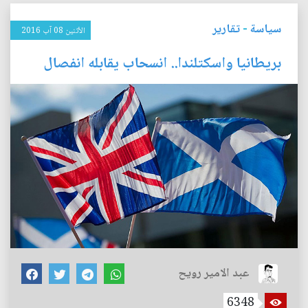
سياسة
-
تقارير
الأثنين 08 آب 2016
بريطانيا واسكتلندا.. انسحاب يقابله انفصال
عبد الامير رويح
6348