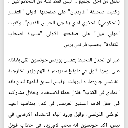
تعمل من اجل الجميع ... ليس فقط لقلة من المحظوظين".
وكتبت صحيفة "غارديان" على صفحتها الاولى "التغيير
(الحكومي) الجذري لماي يفاجئ الحرس القديم". وكتبت
"ديلي ميل" على صفحتها الاولى "مسيرة اصحاب
الكفاءة". بحسب فرانس برس.
غير ان الجدل المحيط بتعيين بوريس جونسون القى بظلاله
على يومها الاول في داوننغ ستريت، اذ اتهم وزير الخارجية
الفرنسي جان-مارك ايرولت الرئيس السابق لبلدية لندن بانه
"تمادى في الكذب" خلال حملة الاستفتاء. وخلال مشاركته
في حفل اقامه السفير الفرنسي في لندن بمناسبة العيد
الوطني الفرنسي، وقبل ورود انباء الاعتداء الارهابي في
نيس، اكد جونسون انه محب لاوروبا، في خطاب قوبل