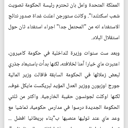
المملكة المتحدة وامل بان تحترم رئيسة الحكومة تصويت
شعب اسكتلندا". وكانت ستورجن اعلنت غداة صدور نتائج
الاستفتاء انه من "المحتمل جدا" اجراء استفتاء ثان حول
استقلال البلاد.
وبعد ست سنوات وزيرة للداخلية في حكومة كاميرون،
اعتبرت ماي خيارا آمنا لخلافته، لكنها بدأت باستبعاد جذري
لبعض زملائها في الحكومة السابقة فاقالت وزير المالية
جورج اوزبورن ووزير العدل المؤيد لبريكست مايكل غوف،
لكنها اوكلت لجونسون حقيبة الخارجية. واكثر من ثلثي
الحكومة الجديدة درسوا في مدارس حكومية، تماشيا مع
وعد ماي عند توليها منصبها ب"بناء بريطانيا افضل ...