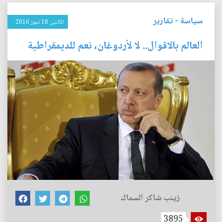
سياسة
-
تقارير
الأثنين 18 تموز 2016
العالم بالاقوال.. لا لأردوغان، نعم للديمقراطية
زينب شاكر السماك
3895