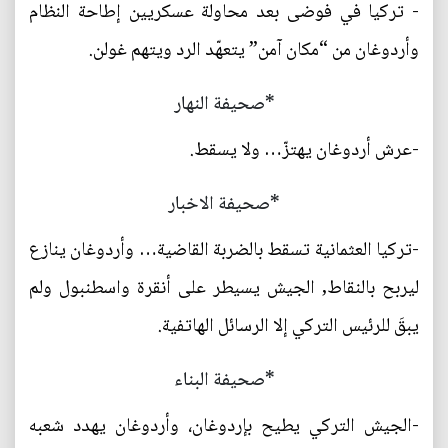
- تركيا في فوضى بعد محاولة عسكريين إطاحة النظام
وأردوغان من “مكان آمن” يتعهّد الرد ويتهم غولن.
*صحيفة النهار
-عرش أردوغان يهتزّ… ولا يسقط.
*صحيفة الاخبار
-تركيا العثمانية تسقط بالضربة القاضية… وأردوغان ينازع
ليربح بالنقاط, الجيش يسيطر على أنقرة واسطنبول ولم
يبقَ للرئيس التركي إلا الرسائل الهاتفية.
*صحيفة البناء
-الجيش التركي يطيح بإردوغان، وأردوغان يهدد شعبه