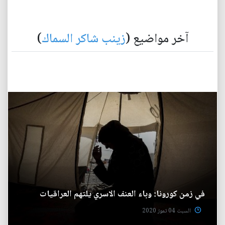
آخر مواضيع (
زينب شاكر السماك
)
في زمن كورونا: وباء العنف الاسري يلتهم العراقيات
السبت 04 تموز 2020