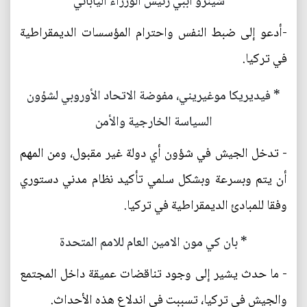
* شينزو آببي رئيس الوزراء الياباني
-أدعو إلى ضبط النفس واحترام المؤسسات الديمقراطية
في تركيا.
* فيديريكا موغيريني، مفوضة الاتحاد الأوروبي لشؤون
السياسة الخارجية والأمن
- تدخل الجيش في شؤون أي دولة غير مقبول، ومن المهم
أن يتم وبسرعة وبشكل سلمي تأكيد نظام مدني دستوري
وفقا للمبادئ الديمقراطية في تركيا.
* بان كي مون الامين العام للامم المتحدة
- ما حدث يشير إلى وجود تناقضات عميقة داخل المجتمع
والجيش في تركيا، تسببت في اندلاع هذه الأحداث.