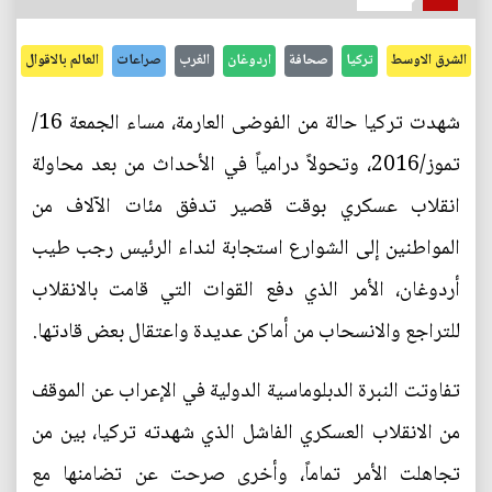
الشرق الاوسط
تركيا
صحافة
اردوغان
الغرب
صراعات
العالم بالاقوال
شهدت تركيا حالة من الفوضى العارمة، مساء الجمعة 16/
تموز/2016، وتحولاً درامياً في الأحداث من بعد محاولة
انقلاب عسكري بوقت قصير تدفق مئات الآلاف من
المواطنين إلى الشوارع استجابة لنداء الرئيس رجب طيب
أردوغان، الأمر الذي دفع القوات التي قامت بالانقلاب
للتراجع والانسحاب من أماكن عديدة واعتقال بعض قادتها.
تفاوتت النبرة الدبلوماسية الدولية في الإعراب عن الموقف
من الانقلاب العسكري الفاشل الذي شهدته تركيا، بين من
تجاهلت الأمر تماماً، وأخرى صرحت عن تضامنها مع