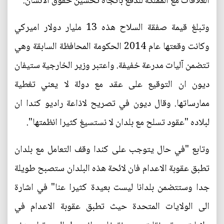
العلاقات مع المملكة للدفع باتجاه تحسين حقوق الانسان.
وتبلغ قيمة صفقة السلاح هذه 13 مليار دولار اميركي
وكانت وقعتها عام 2014 الحكومة المحافظة السابقة وهي
تتضمن آليات مدرعة خفيفة. واعتبر وزير الخارجية ستيفان
ديون ان التوقيع على عقد مع دولة لا يعني تغطية
ممارساتها. وقال ديون في تصريح لاذاعة راديو كندا ان
لبلاده "عقود تسلح مع بلدان لا نستسيغ كثيرا انظمتها".
وتابع "في حال يتوجب على كندا وقف التعامل مع بلدان
تطبق عقوبة الاعدام فان لائحة هذه البلدان ستصبح طويلة
جدا وستتضمن بلدانا ليست بعيدة كثيرا عنا" في اشارة
الى الولايات المتحدة حيث تطبق عقوبة الاعدام في