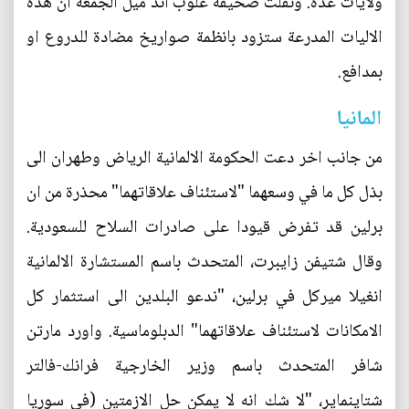
ولايات عدة. ونقلت صحيفة غلوب اند ميل الجمعة ان هذه
الاليات المدرعة ستزود بانظمة صواريخ مضادة للدروع او
بمدافع.
المانيا
من جانب اخر دعت الحكومة الالمانية الرياض وطهران الى
بذل كل ما في وسعهما "لاستئناف علاقاتهما" محذرة من ان
برلين قد تفرض قيودا على صادرات السلاح للسعودية.
وقال شتيفن زايبرت، المتحدث باسم المستشارة الالمانية
انغيلا ميركل في برلين، "ندعو البلدين الى استثمار كل
الامكانات لاستئناف علاقاتهما" الدبلوماسية. واورد مارتن
شافر المتحدث باسم وزير الخارجية فرانك-فالتر
شتاينماير، "لا شك انه لا يمكن حل الازمتين (في سوريا