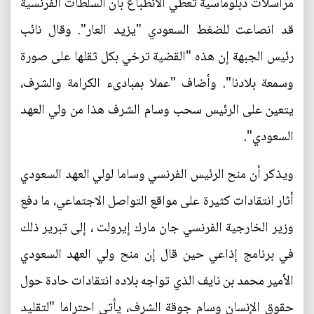
مراسلات دبلوماسية تعطي الانطباع بأن السلطات الفرنسية
قد انصاعت للضغط السعودي "يزيد العار". وقال نائب
رئيس الجبهة إن هذه "القضية ترخي بكل ثقلها على صورة
وسمعة بلادنا". وأضاف "عملا بمبادىء الكرامة والشرف،
يتعين على الرئيس سحب وسام الشرف هذا من ولي العهد
السعودي".
ويذكر أن منح الرئيس الفرنسي وساما لولي العهد السعودي
أثار انتقادات كثيرة على مواقع التواصل الاجتماعي، ما دفع
وزير الخارجية الفرنسي جان مارك إيرولت ، إلى تبرير ذلك
في برنامج إذاعي حين قال إن منح ولي العهد السعودي
الأمير محمد بن نايف الذي تواجه بلاده انتقادات حادة حول
حقوق الإنسان وسام جوقة الشرف، يأتي احتراما "لتقليد