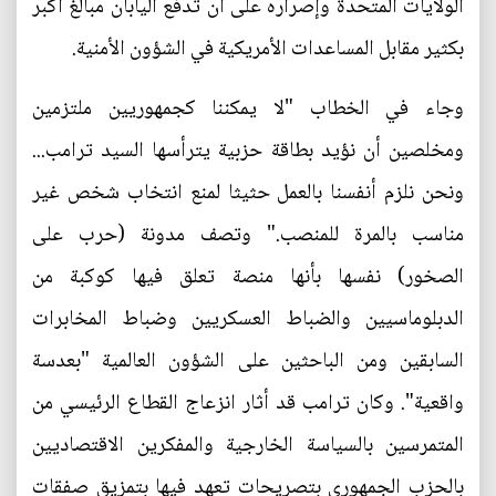
الولايات المتحدة وإصراره على أن تدفع اليابان مبالغ أكبر
بكثير مقابل المساعدات الأمريكية في الشؤون الأمنية.
وجاء في الخطاب "لا يمكننا كجمهوريين ملتزمين
ومخلصين أن نؤيد بطاقة حزبية يترأسها السيد ترامب...
ونحن نلزم أنفسنا بالعمل حثيثا لمنع انتخاب شخص غير
مناسب بالمرة للمنصب." وتصف مدونة (حرب على
الصخور) نفسها بأنها منصة تعلق فيها كوكبة من
الدبلوماسيين والضباط العسكريين وضباط المخابرات
السابقين ومن الباحثين على الشؤون العالمية "بعدسة
واقعية". وكان ترامب قد أثار انزعاج القطاع الرئيسي من
المتمرسين بالسياسة الخارجية والمفكرين الاقتصاديين
بالحزب الجمهوري بتصريحات تعهد فيها بتمزيق صفقات