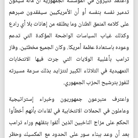
واعتقد كثيرون في المؤسسة الجمهورية أن مآله سيكون
تدمير نفسه بنفسه أو أن الأمريكيين سيفقدون صبرهم
على كلامه المنمق الطنان وما يطلقه من إهانات بلا أي رادع
وكذلك غياب السياسات الواضحة المؤكدة التي تدعم
وعوده باستعادة عظمة أمريكا. وكان الجميع مخطئين. وفاز
ترامب بأغلبية الولايات التي جرت فيها الانتخابات
التمهيدية في الثلاثاء الكبير لتتزايد بذلك سرعة مسيرته
للفوز بترشيح الحزب الجمهوري.
واعترف متبرعون جمهوريون وخبراء إستراتيجية
وعاملون في الحملات الانتخابية في لقاءات بأنهم أخطأوا
الحكم على مزاج الناخبين الذين ألقوا بثقلهم وراء ترامب
بعد أن وعد ببناء سور على الحدود مع المكسيك وحظر