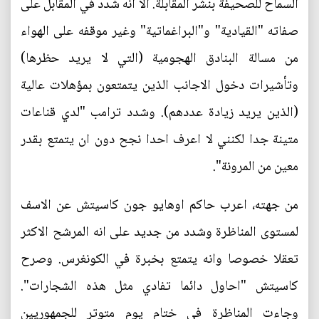
السماح للصحيفة بنشر المقابلة. الا انه شدد في المقابل على
صفاته "القيادية" و"البراغماتية" وغير موقفه على الهواء
من مسالة البنادق الهجومية (التي لا يريد حظرها)
وتأشيرات دخول الاجانب الذين يتمتعون بمؤهلات عالية
(الذين يريد زيادة عددهم). وشدد ترامب "لدي قناعات
متينة جدا لكنني لا اعرف احدا نجح دون ان يتمتع بقدر
معين من المرونة".
من جهته، اعرب حاكم اوهايو جون كاسيتش عن الاسف
لمستوى المناظرة وشدد من جديد على انه المرشح الاكثر
تعقلا خصوصا وانه يتمتع بخبرة في الكونغرس. وصرح
كاسيتش "احاول دائما تفادي مثل هذه الشجارات".
وجاءت المناظرة في ختام يوم متوتر للجمهوريين