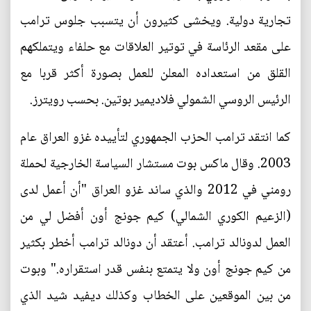
تجارية دولية. ويخشى كثيرون أن يتسبب جلوس ترامب
على مقعد الرئاسة في توتير العلاقات مع حلفاء ويتملكهم
القلق من استعداده المعلن للعمل بصورة أكثر قربا مع
الرئيس الروسي الشمولي فلاديمير بوتين. بحسب رويترز.
كما انتقد ترامب الحزب الجمهوري لتأييده غزو العراق عام
2003. وقال ماكس بوت مستشار السياسة الخارجية لحملة
رومني في 2012 والذي ساند غزو العراق "أن أعمل لدى
(الزعيم الكوري الشمالي) كيم جونج أون أفضل لي من
العمل لدونالد ترامب. أعتقد أن دونالد ترامب أخطر بكثير
من كيم جونج أون ولا يتمتع بنفس قدر استقراره." وبوت
من بين الموقعين على الخطاب وكذلك ديفيد شيد الذي