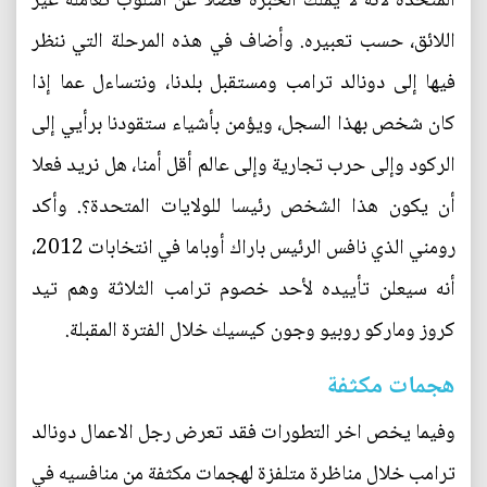
المتحدة لأنه لا يملك الخبرة فضلا عن أسلوب تعامله غير
اللائق، حسب تعبيره. وأضاف في هذه المرحلة التي ننظر
فيها إلى دونالد ترامب ومستقبل بلدنا، ونتساءل عما إذا
كان شخص بهذا السجل، ويؤمن بأشياء ستقودنا برأيي إلى
الركود وإلى حرب تجارية وإلى عالم أقل أمنا، هل نريد فعلا
أن يكون هذا الشخص رئيسا للولايات المتحدة؟. وأكد
رومني الذي نافس الرئيس باراك أوباما في انتخابات 2012،
أنه سيعلن تأييده لأحد خصوم ترامب الثلاثة وهم تيد
كروز وماركو روبيو وجون كيسيك خلال الفترة المقبلة.
هجمات مكثفة
وفيما يخص اخر التطورات فقد تعرض رجل الاعمال دونالد
ترامب خلال مناظرة متلفزة لهجمات مكثفة من منافسيه في