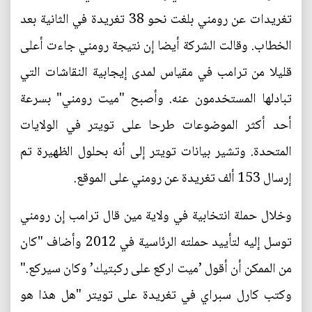
تغريدات عن رومني بلغت نحو 38 تغريدة في الثانية بعد
الخطاب. وقالت الشركة أيضا إن نتيجة رومني جاءت أعلى
قليلا من ترامب في مقياس لمدى إيجابية النقاشات التي
تبادلها المستخدمون عنه. وأصبح "ميت رومني" بسرعة
أحد أكثر الموضوعات طرحا على تويتر في الولايات
المتحدة. وتشير بيانات تويتر إلى أنه بحلول الظهيرة تم
إرسال 153 ألف تغريدة عن رومني على الموقع.
وخلال حملة انتخابية في ولاية مين قال ترامب إن رومني
توسل إليه لتأييد حملته الرئاسية في 2012 وأضاف "كان
من الممكن أن أقول ’ميت اركع على ركبتيك’ وكان سيركع."
وكتب كارل سبراي في تغريدة على تويتر "هل هذا هو