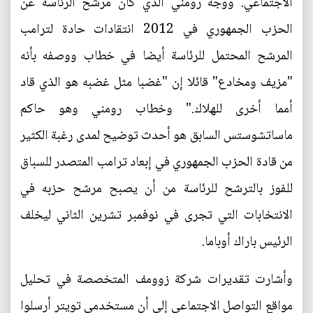
الاجتماعي. ووجه رومني الذي كان مرشح الرئاسة عن
الحزب الجمهوري في 2012 انتقادات حادة لترامب
المرشح المحتمل للرئاسة أيضا في خطاب ووصفه بأنه
"مزيف ومخادع" قائلا إن "غضبا مثل غضبه هو الذي قاد
أمما أخرى للهلاك." وخطاب رومني وهو حاكم
ماساتشوستس السابق هو أحدث توضيح لمدى رغبة الكثير
من قادة الحزب الجمهوري في إبعاد ترامب المتصدر للسباق
للفوز بالترشح للرئاسة من أن يصبح مرشح حزبه في
الانتخابات التي تجرى في نوفمبر تشرين الثاني ليخلف
الرئيس باراك أوباما.
وأشارت تقديرات شركة زوومف المتخصصة في تحليل
مواقع التواصل الاجتماعي إلى أن مستخدمي تويتر أرسلوا