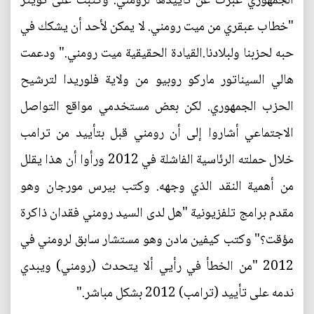
الجمهوري عبرت عن تأييدها لرومني. وكتبت على تويتر
"خطاب عبقري من ميت رومني. لا يمكن لأحد أن يشكك في
حبه لحزبنا ولبلادنا.القيادة الحقيقية ميت رومني." ودعمت
هالي السيناتور ماركو روبيو من ولاية فلوريدا لترشيح
الحزب الجمهوري. لكن بعض مستخدمي مواقع التواصل
الاجتماعي أشاروا إلى أن رومني قبل بتأييد من ترامب
خلال حملته الرئاسية الفاشلة في 2012 ورأوا أن هذا يقلل
من أهمية النقد الذي وجهه. وكتب بيرس مورجان وهو
مقدم برامج تلفزيونية "هل لدى السيد رومني فقدان ذاكرة
مؤقت؟" وكتب كيفين مادن وهو مستشار سابق لرومني في
2012 "من الخطأ في رأيي ألا يتحدث (رومني) ويبدي
ندمه على تأييد (ترامب) 2012 بشكل مباشر."