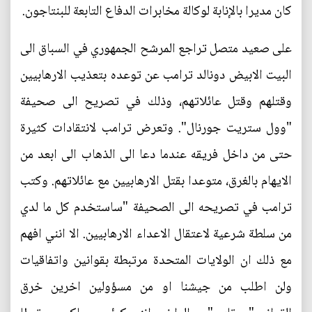
كان مديرا بالإنابة لوكالة مخابرات الدفاع التابعة للبنتاجون.
على صعيد متصل تراجع المرشح الجمهوري في السباق الى
البيت الابيض دونالد ترامب عن توعده بتعذيب الارهابيين
وقتلهم وقتل عائلاتهم، وذلك في تصريح الى صحيفة
"وول ستريت جورنال". وتعرض ترامب لانتقادات كثيرة
حتى من داخل فريقه عندما دعا الى الذهاب الى ابعد من
الايهام بالغرق، متوعدا بقتل الارهابيين مع عائلاتهم. وكتب
ترامب في تصريحه الى الصحيفة "ساستخدم كل ما لدي
من سلطة شرعية لاعتقال الاعداء الارهابيين. الا انني افهم
مع ذلك ان الولايات المتحدة مرتبطة بقوانين واتفاقيات
ولن اطلب من جيشنا او من مسؤولين اخرين خرق