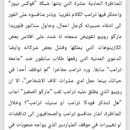
للمناظرة الحادية عشرة التي بثتها شبكة "فوكس نيوز"
واحتكر فيها ترامب الكلام تقريبا. وبادر منافسوه على الفور
الى انتقاد مسيرته كرجل اعمال، وحاول سناتور فلوريدا
ماركو روبيو تقويض سمعته اذ شدد على افلاس بعض
الكازينوهات التي يملكها وفشل بعض شركاته وايضا
الدعوى المدنية التي رفعها طلاب سابقون ضد "جامعة
ترامب" سابقا. ورد ترامب مفاخرا "لم توظف أحدا في
حياتك بينما عمل لدي عشرات الاف الاشخاص"، الا ان
روبيو الذي يطلق عليه ترامب لقب "ماركو الصغير" اجاب
"هل تتذكر فودكا ترامب او ستيك ترامب"؟ وخلال
المناظرة، اشار منافسو ترامب والصحافيون الى تناقضات
او تغييرات في موقف الملياردير الذي يواجه صعوبات في