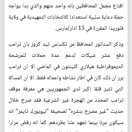
اقناع مجمل المحافظين بانه واحد منهم والذي بدا يواجه
حملة دعاية سلبية استعدادا للانتخابات التمهيدية في ولاية
فلوريدا المقررة في 15 اذار/مارس.
وذكر السناتور المحافظ من تكساس تيد كروز بان ترامب
دفع عشر شيكات لدعم عدة حملات للمرشحة
الديموقراطية هيلاري كلينتون في الماضي الا ان ترامب
برر ان ذلك كان في اطار نشاطه واعماله فقط. الا ان المسالة
التي تثير قلقا اكبر لدى الجمهوريين هي معرفة موقف
ترامب المحدد من الهجرة غير الشرعية فقد صرح خلال
حديث "غير مصرح بنشره" لصحيفة "نيويورك تايمز" انه
سيكون مرنا بينما تعهد علنا بطردهم. كما انه رفض مرارا