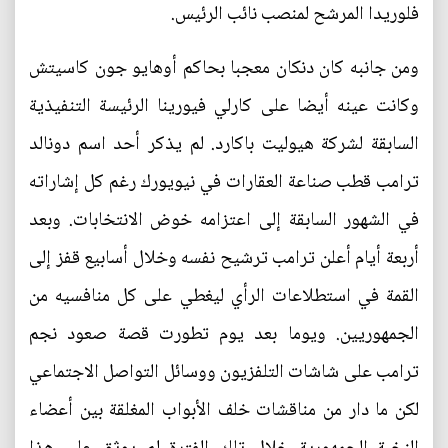
فلوريدا المرشح لمنصب نائب الرئيس.
ومن جانبه كان دنكان معجبا بحاكم أوهايو جون كاسيتش
وكانت عينه أيضا على كارلي فيورينا الرئيسة التنفيذية
السابقة لشركة هيوليت باكارد. لم يذكر أحد اسم دونالد
ترامب قطب صناعة العقارات في نيويورك رغم كل إشاراته
في الشهور السابقة إلى اعتزامه خوض الانتخابات. وبعد
أربعة أيام أعلن ترامب ترشيح نفسه وخلال أسابيع قفز إلى
القمة في استطلاعات الرأي ليغطي على كل منافسيه من
الجمهوريين. ويوما بعد يوم تطورت قصة صعود نجم
ترامب على شاشات التلفزيون ووسائل التواصل الاجتماعي
لكن ما دار من مناقشات خلف الأبواب المغلقة بين أعضاء