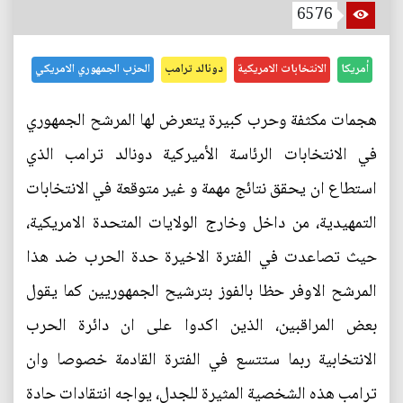
6576
أمريكا
الانتخابات الامريكية
دونالد ترامب
الحزب الجمهوري الامريكي
هجمات مكثفة وحرب كبيرة يتعرض لها المرشح الجمهوري
في الانتخابات الرئاسة الأميركية دونالد ترامب الذي
استطاع ان يحقق نتائج مهمة و غير متوقعة في الانتخابات
التمهيدية، من داخل وخارج الولايات المتحدة الامريكية،
حيث تصاعدت في الفترة الاخيرة حدة الحرب ضد هذا
المرشح الاوفر حظا بالفوز بترشيح الجمهوريين كما يقول
بعض المراقبين، الذين اكدوا على ان دائرة الحرب
الانتخابية ربما ستتسع في الفترة القادمة خصوصا وان
ترامب هذه الشخصية المثيرة للجدل، يواجه انتقادات حادة