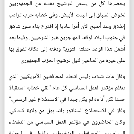
يحضرها كل من يسعى لترشيح نفسه من الجمهوريين
لخوض السباق إلى البيت الأبيض. وفي خطابه جرب ترامب
إطلاق وعد أصبح الآن أمرا عاديا إذ اقترح بناء سور شاهق
في جنوب البلاد لوقف المهاجرين غير الشرعيين. وفيما بعد
أشعل هذا الوعد حملته الثورية ودفعه إلى مكانة تفوق بها
على غيره من الساعين لنيل ترشيح الحزب الجمهوري.
وقال مات شلاب رئيس اتحاد المحافظين الأمريكيين الذي
ينظم مؤتمر العمل السياسي كل عام "لقي خطابه استقبالا
حسنا لكن أداءه لم يكن جيدا في الاستطلاع غير الرسمي."
وفاز في الاستطلاع السناتور راند بول من ولاية كنتاكي.
وكان الحاضرون في مؤتمر العمل السياسي من النشطاء
السياسيين المحافظين المنخرطين بالفعل في العملية