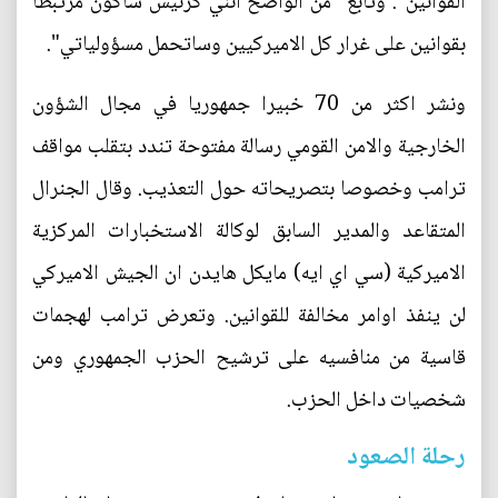
القوانين". وتابع "من الواضح انني كرئيس ساكون مرتبطا
بقوانين على غرار كل الاميركيين وساتحمل مسؤولياتي".
ونشر اكثر من 70 خبيرا جمهوريا في مجال الشؤون
الخارجية والامن القومي رسالة مفتوحة تندد بتقلب مواقف
ترامب وخصوصا بتصريحاته حول التعذيب. وقال الجنرال
المتقاعد والمدير السابق لوكالة الاستخبارات المركزية
الاميركية (سي اي ايه) مايكل هايدن ان الجيش الاميركي
لن ينفذ اوامر مخالفة للقوانين. وتعرض ترامب لهجمات
قاسية من منافسيه على ترشيح الحزب الجمهوري ومن
شخصيات داخل الحزب.
رحلة الصعود