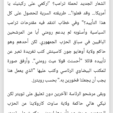
الشعار الجديد لحملة ترامب؟ ’اركعي على ركبتيك يا
أمريكا... وقد فعلوا’... طريقته السرية للحصول على كل
هذا التأييد؟" وفي خطاب انتقد فيه مقترحات ترامب
السياسية وأسلوبه لم يدعم رومني أيا من المرشحين
الباقيين في سباق الحزب الجمهوري. لكن أحدهم وهو
حاكم ولاية أوهايو جون كاسيتش كتب تغريدة تعبر عن
تأييده قائلا "أحسنت قولا ميت رومني". وأرفق صورة
للمكتب البيضاوي الرئاسي وكتب عليها "الذي يعمل هنا
يجب أن يجعلنا فخورين به." بحسب رويترز.
وبقى مرشحو الرئاسة الآخرين دون تعليق على تويتر لكن
نيكي هالي حاكمة ولاية ساوث كارولاينا من الحزب