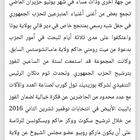
من جهة اخرى وذات مساء في شهر يونيو حزيران الماضي
تجمع بعض من أغنى أغنياء المتبرعين للحزب الجمهوري
في حفل شبه رسمي بمنتجع خاص في دير فالي بولاية يوتا
واعتكفوا على مدى ثلاثة أيام للبحث في أمور الحزب
بدعوة من ميت رومني حاكم ولاية ماساتشوستس السابق.
وكانت المجموعة قد استمعت لستة من الساعين للفوز
بترشيح الحزب الجمهوري. وتحدث توم دنكان الرئيس
التنفيذي لشركة بوزيتيك تول كورب لصناعة العدد والآلات
مع عدد محدود من الحاضرين عن فكرة خيالية لضمان الفوز
بالبيت الأبيض في انتخابات نوفمبر تشرين الثاني 2016
من خلال ترشيح سكوت ووكر حاكم ويسكونسن للرئاسة
على أن يكون ماركو روبيو عضو مجلس الشيوخ عن ولاية