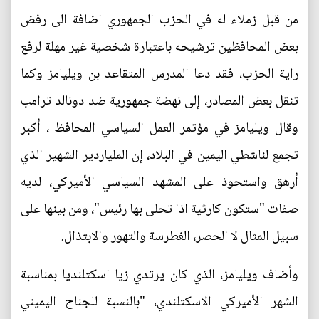
من قبل زملاء له في الحزب الجمهوري اضافة الى رفض
بعض المحافظين ترشيحه باعتبارة شخصية غير مهلة لرفع
راية الحزب، فقد دعا المدرس المتقاعد بن ويليامز وكما
تنقل بعض المصادر، إلى نهضة جمهورية ضد دونالد ترامب
وقال ويليامز في مؤتمر العمل السياسي المحافظ ، أكبر
تجمع لناشطي اليمين في البلاد، إن الملياردير الشهير الذي
أرهق واستحوذ على المشهد السياسي الأميركي، لديه
صفات "ستكون كارثية اذا تحلى بها رئيس"، ومن بينها على
سبيل المثال لا الحصر، الغطرسة والتهور والابتذال.
وأضاف ويليامز، الذي كان يرتدي زيا اسكتلنديا بمناسبة
الشهر الأميركي الاسكتلندي، "بالنسبة للجناح اليميني