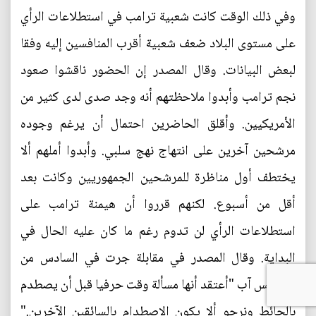
وفي ذلك الوقت كانت شعبية ترامب في استطلاعات الرأي
على مستوى البلاد ضعف شعبية أقرب المنافسين إليه وفقا
لبعض البيانات. وقال المصدر إن الحضور ناقشوا صعود
نجم ترامب وأبدوا ملاحظتهم أنه وجد صدى لدى كثير من
الأمريكيين. وأقلق الحاضرين احتمال أن يرغم وجوده
مرشحين آخرين على انتهاج نهج سلبي. وأبدوا أملهم ألا
يختطف أول مناظرة للمرشحين الجمهوريين وكانت بعد
أقل من أسبوع. لكنهم قرروا أن هيمنة ترامب على
استطلاعات الرأي لن تدوم رغم ما كان عليه الحال في
البداية. وقال المصدر في مقابلة جرت في السادس من
أغسطس آب "أعتقد أنها مسألة وقت حرفيا قبل أن يصطدم
بالحائط ونرجو ألا يكون الاصطدام بالسائقين الآخرين."