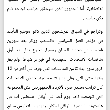
الانتخابية. أما الجمهور الذي سيحقق لترامب نجاحه فلم
يكن حاضرا.
وتراجع في السباق المرشحون الذين كانوا موضع التأييد
في مؤتمر العمل السياسي. فانسحب ووكر بعد شهرين
فحسب من دخوله السباق رسميا. وخرج بول بعد أول
منافسات الانتخابات التمهيدية في فبراير شباط. ولم يفز
كروز سوى بثلاثة من المنافسات التي جرت في أكثر من 12
ولاية حتى الآن. وفي بدايات مساعيه لخوض الانتخابات
كان ترامب مصدر حيرة لأثرياء الجمهوريين مثل المجموعة
التي تجمعت ذات يوم أحد في أوائل أغسطس آب في
هامبتونز - المصيف الراقي لسكان نيويورك - لتدارس سباق