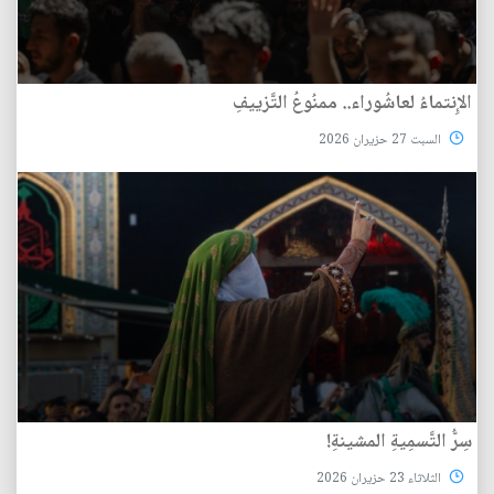
الإِنتماءُ لعاشُوراء.. ممنُوعُ التَّزييفِ
السبت 27 حزيران 2026
سِرُّ التَّسمِيةِ المشينةِ!
الثلاثاء 23 حزيران 2026