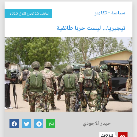
سياسة
-
تقارير
الثلاثاء 15 كانون الأول 2015
نيجيريا... ليست حربا طائفية
حيدر الاجودي
4694