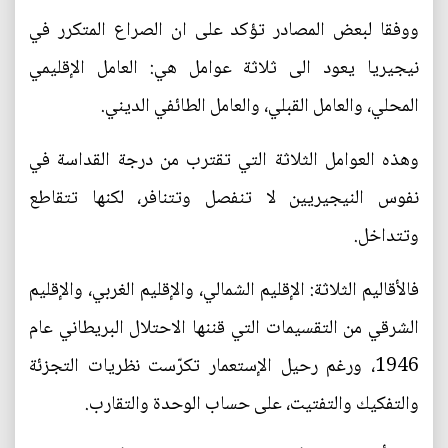
ووفقا لبعض المصادر تؤكد على ان الصراع المتكرر في
نيجيريا يعود الى ثلاثة عوامل هي: العامل الإقليمي
المحلي، والعامل القبلي، والعامل الطائفي الديني.
وهذه العوامل الثلاثة التي تقترب من درجة القداسة في
نفوس النيجيريين لا تنفصل وتتنافر، لكنها تتقاطع
وتتداخل.
فالأقاليم الثلاثة: الإقليم الشمالي، والإقليم الغربي، والإقليم
الشرقي من التقسيمات التي قننها الاحتلال البريطاني عام
1946، ورغم رحيل الإستعمار تكرّست نظريات التجزئة
والتفكيك والتفتيت، على حساب الوحدة والتقارب.