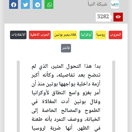
شبكة النبأ
3282
الحروب
روسيا
أوكرانيا
فلاديمير بوتين
الحرب الاهلية
الانقلابات
فاغنر
بدا هذا التحول المثير، الذي لم
تتضح بعد تفاصيله، وكأنه أكبر
أزمة داخلية يواجهها بوتين منذ أن
أمر بغزو واسع النطاق لأوكرانيا
وقال بوتين أدت المغالاة في
الطموح والمصالح الخاصة إلى
الخيانة، ووصف التمرد بأنه طعنة
في الظهر. أنها ضربة لروسيا