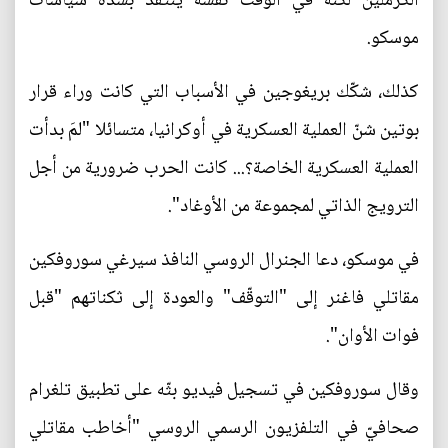
الكرملين لكنّه في الوقت نفسه ينتقد بشدّة سياسات
موسكو.
كذلك، شكّك بريغوجين في الأسباب التي كانت وراء قرار
بوتين شنّ العملية العسكرية في أوكرانيا، متسائلا "لمَ بدأت
العملية العسكرية الخاصة؟... كانت الحرب ضرورية من أجل
الترويج الذاتي لمجموعة من الأوغاد".
في موسكو، دعا الجنرال الروسي النافذ سيرغي سوروفكين
مقاتلي فاغنر إلى "التوقّف" والعودة إلى ثكناتهم "قبل
فوات الأوان".
وقال سوروفكين في تسجيل فيديو بثّه على تطبيق تلغرام
صحافيّ في التلفزيون الرسمي الروسي "أخاطب مقاتلي