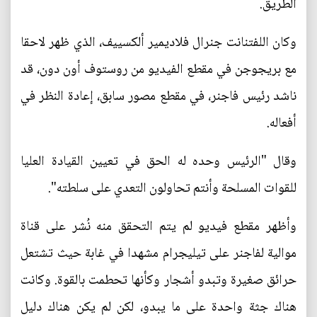
الطريق.
وكان اللفتنانت جنرال فلاديمير ألكسييف، الذي ظهر لاحقا
مع بريجوجن في مقطع الفيديو من روستوف أون دون، قد
ناشد رئيس فاجنر، في مقطع مصور سابق، إعادة النظر في
أفعاله.
وقال "الرئيس وحده له الحق في تعيين القيادة العليا
للقوات المسلحة وأنتم تحاولون التعدي على سلطته".
وأظهر مقطع فيديو لم يتم التحقق منه نُشر على قناة
موالية لفاجنر على تيليجرام مشهدا في غابة حيث تشتعل
حرائق صغيرة وتبدو أشجار وكأنها تحطمت بالقوة. وكانت
هناك جثة واحدة على ما يبدو، لكن لم يكن هناك دليل