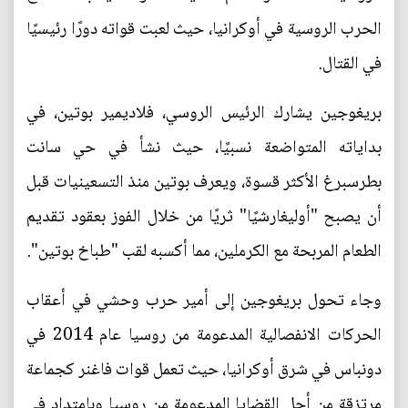
الحرب الروسية في أوكرانيا، حيث لعبت قواته دورًا رئيسيًا
في القتال.
بريغوجين يشارك الرئيس الروسي، فلاديمير بوتين، في
بداياته المتواضعة نسبيًا، حيث نشأ في حي سانت
بطرسبرغ الأكثر قسوة، ويعرف بوتين منذ التسعينيات قبل
أن يصبح "أوليغارشيًا" ثريًا من خلال الفوز بعقود تقديم
الطعام المربحة مع الكرملين، مما أكسبه لقب "طباخ بوتين".
وجاء تحول بريغوجين إلى أمير حرب وحشي في أعقاب
الحركات الانفصالية المدعومة من روسيا عام 2014 في
دونباس في شرق أوكرانيا، حيث تعمل قوات فاغنر كجماعة
مرتزقة من أجل القضايا المدعومة من روسيا وبامتداد في