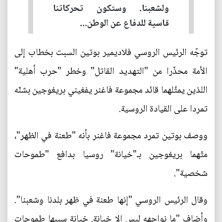
ولشعبنا. وستكون تحركاتنا
قاسية للدفاع عن الوطن...
توجّه الرئيس الروسي فلاديمير بوتين السبت بخطاب إلى
الأمة محذّرا من "التهديد القاتل" وخطر "حرب أهلية"
اللذين يمثّلهما قائد مجموعة فاغنر يفغيني بريغوجين بشنّه
تمردا على القيادة الروسية.
ووصف بوتين تمرد مجموعة فاغنر بأنه "طعنة في الظهر"،
متّهما بريغوجين بـ"خيانة" روسيا بدافع "طموحات
شخصية".
وقال الرئيس الروسي "إنها طعنة في ظهر بلدنا وشعبنا".
وأضاف "ما نواجهه ليس إلا خيانة. خيانة سببها طموحات