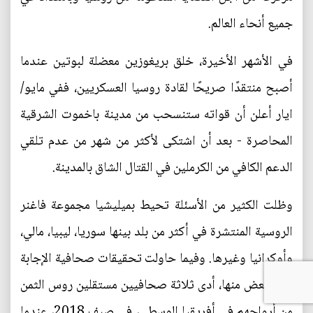
جميع أنحاء العالم.
في الأشهر الأخيرة، خلق بريغوزين معضلة لبوتين عندما
أصبح منتقدًا صريحًا لقادة روسيا العسكريين، ففي مايو/
ايار أعلن أن قواته ستنسحب من مدينة باخموت الشرقية
المحاصرة - بعد أن اشتكى لأكثر من شهر من عدم تلقي
الدعم الكافي من الكرملين في القتال الشاق بالمدينة.
وظلت الكثير من الأسئلة تحيط بميليشيا مجموعة فاغنر
الروسية المنتشرة في أكثر من بلد بينها سوريا، ليبيا، مالي،
وأوكرانيا وغيرها. وفيما حاولت تحقيقات صحافية الإجابة
عن البعض منها، أدى ثلاثة صحافيين مستقلين روس الثمن
من أرواحهم في أفريقيا الوسطى، في صيف 2018، عندما