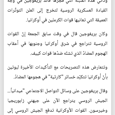
وتأتي هذه القنبلة التي فجّرها قائد بريغوجين في وجه
القيادة العسكرية الروسية لتخرج إلى العلن التوتّرات
العميقة التي تعانيها قوات الكرملين في أوكرانيا.
وكان بريغوجين قال في وقت سابق الجمعة إنّ القوات
الروسية تتراجع في شرق أوكرانيا وجنوبها في أعقاب
الهجوم المضادّ الذي تشنّه ضدّها قوات كييف.
وتتعارض هذه التصريحات مع التأكيدات الأخيرة لبوتين
بأنّ أوكرانيا تتكبّد خسائر "كارثية" في هجومها المضادّ.
وقال بريغوجين على وسائل التواصل الاجتماعي "ميدانياً...
الجيش الروسي يتراجع الآن على جبهتي زابوريجيا
وخيرسون. القوات الأوكرانية تدفع الجيش الروسي إلى