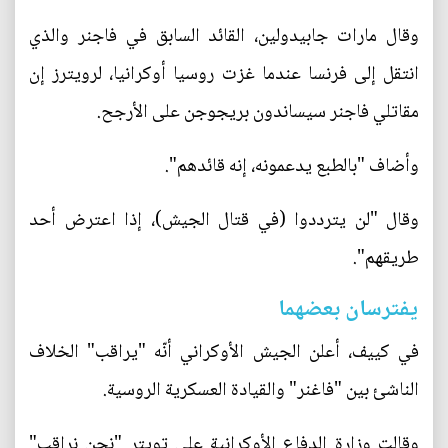
وقال مارات جابيدولين، القائد السابق في فاجنر والذي
انتقل إلى فرنسا عندما غزت روسيا أوكرانيا، لرويترز إن
مقاتلي فاجنر سيساندون بريجوجن على الأرجح.
وأضاف "بالطبع يدعمونه، إنه قائدهم".
وقال "لن يترددوا (في قتال الجيش)، إذا اعترض أحد
طريقهم".
يفترسان بعضهما
في كييف، أعلن الجيش الأوكراني أنّه "يراقب" الخلاف
الناشئ بين "فاغنر" والقيادة العسكرية الروسية.
وقالت وزارة الدفاع الأوكرانية على تويتر "نحن نراقب"