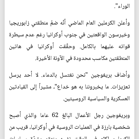
الوراء".
وأعلن الكرملين العام الماضي أنّه ضمّ منطقتي زابوريجيا
وخيرسون الواقعتين في جنوب أوكرانيا رغم عدم سيطرة
قواته عليهما بالكامل. وحقّقت أوكرانيا في هاتين
المنطقتين مكاسب محدودة في الآونة الأخيرة.
وأضاف بريغوجين "نحن نغتسل بالدماء. لا أحد يرسل
تعزيزات. ما يخبروننا به هو خداع"، مشيراً إلى القيادتين
العسكرية والسياسية الروسيتين.
وبريغوجين رجل الأعمال البالغ 62 عاما والذي أصبح
شخصية بارزة في العمليات الروسية في أوكرانيا، قريب من