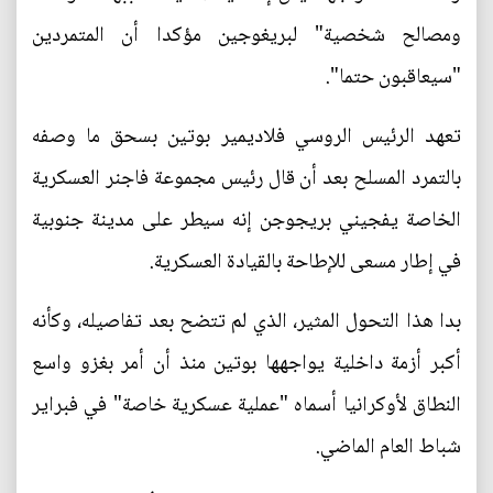
ومصالح شخصية" لبريغوجين مؤكدا أن المتمردين
"سيعاقبون حتما".
تعهد الرئيس الروسي فلاديمير بوتين بسحق ما وصفه
بالتمرد المسلح بعد أن قال رئيس مجموعة فاجنر العسكرية
الخاصة يفجيني بريجوجن إنه سيطر على مدينة جنوبية
في إطار مسعى للإطاحة بالقيادة العسكرية.
بدا هذا التحول المثير، الذي لم تتضح بعد تفاصيله، وكأنه
أكبر أزمة داخلية يواجهها بوتين منذ أن أمر بغزو واسع
النطاق لأوكرانيا أسماه "عملية عسكرية خاصة" في فبراير
شباط العام الماضي.