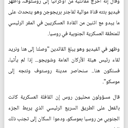
وقال إنه أخرج مقاتليه من أوكرانيا إلى روستوف، وأظهر
فيديو بثته قناة موالية لفاجنر بريجوجن وهو يتحدث على
ما يبدو مع اثنين من القادة العسكريين في المقر الرئيسي
للمنطقة العسكرية الجنوبية في روسيا.
وظهر في الفيديو وهو يبلغ القائدين "وصلنا إلى هنا ونريد
لقاء رئيس هيئة الأركان العامة وشويجو... إذا لم يأتيا،
فسنكون هنا.. سنحاصر مدينة روستوف ونتجه إلى
موسكو".
قال مسؤولون محليون روس إن القافلة العسكرية كانت
بالفعل على الطريق السريع الرئيسي الذي يربط الجزء
الجنوبي من روسيا بموسكو، ودعوا السكان إلى تجنب ذلك