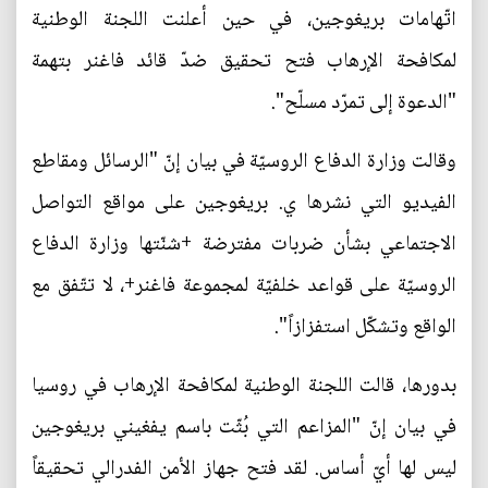
اتّهامات بريغوجين، في حين أعلنت اللجنة الوطنية
لمكافحة الإرهاب فتح تحقيق ضدّ قائد فاغنر بتهمة
"الدعوة إلى تمرّد مسلّح".
وقالت وزارة الدفاع الروسيّة في بيان إنّ "الرسائل ومقاطع
الفيديو التي نشرها ي. بريغوجين على مواقع التواصل
الاجتماعي بشأن ضربات مفترضة +شنّتها وزارة الدفاع
الروسيّة على قواعد خلفيّة لمجموعة فاغنر+، لا تتّفق مع
الواقع وتشكّل استفزازاً".
بدورها، قالت اللجنة الوطنية لمكافحة الإرهاب في روسيا
في بيان إنّ "المزاعم التي بُثّت باسم يفغيني بريغوجين
ليس لها أيّ أساس. لقد فتح جهاز الأمن الفدرالي تحقيقاً