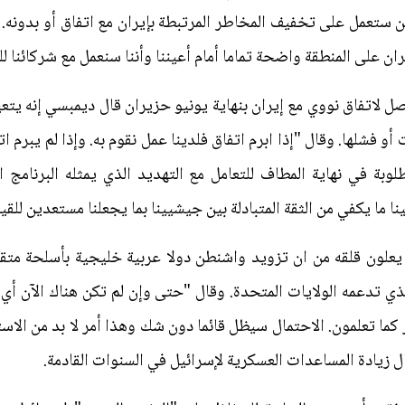
 ستعمل على تخفيف المخاطر المرتبطة بإيران مع اتفاق أو بدونه. و
ران على المنطقة واضحة تماما أمام أعيننا وأننا سنعمل مع شركائنا 
ل لاتفاق نووي مع إيران بنهاية يونيو حزيران قال ديمبسي إنه يتع
 فشلها. وقال "إذا ابرم اتفاق فلدينا عمل نقوم به. وإذا لم يبرم ات
وبة في نهاية المطاف للتعامل مع التهديد الذي يمثله البرنامج ا
نا ما يكفي من الثقة المتبادلة بين جيشيينا بما يجعلنا مستعدين للقيا
يعلون قلقه من ان تزويد واشنطن دولا عربية خليجية بأسلحة متق
ي تدعمه الولايات المتحدة. وقال "حتى وإن لم تكن هناك الآن أي
كما تعلمون. الاحتمال سيظل قائما دون شك وهذا أمر لا بد من الاس
زيادة المساعدات العسكرية لإسرائيل في السنوات القادمة.