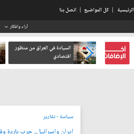
الرئيسية
|
كل المواضيع
|
اتصل بنا
آراء وافكار
س
كربلاء بعد أخذ
السيادة في العراق من منظور
لكرامة
اقتصادي
سياسة
-
تقارير
ايران واسرائيل.. حرب باردة وق