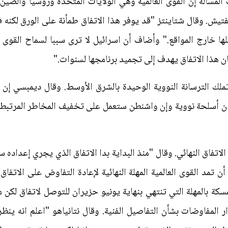
لمسألة إن القوى العالمية وهي الولايات المتحدة وروسيا والصين 
فتيش. وقال شتاينتز "قد يوفر هذا الاتفاق طمأنة على الورق لكنه ف
ا خارج المواقع." وأضاف أن اسرائيل لا ترى سببا لسماح القوى ال
ان هذا الاتفاق يهدف إلى تجميد برنامجها لسنوات."
لك الترسانة النووية الوحيدة بالشرق الأوسط. وقال ديمبسي إن 
ن أسلحة نووية وإن واشنطن ستعمل على تخفيف المخاطر المرتبطة ب
 الاتفاق النهائي. وقال "منذ البداية بدا الاتفاق الذي يجري إعداده س
تمد القوى العالمية المهلة النهائية لإعادة التفاوض على الاتفاق 
سكة بالمهلة التي تنتهي بنهاية يونيو حزيران للتوصل لاتفاق لكن 
ار المفاوضات بشأن التفاصيل الفنية. وقال نتانياهو "اعلم انه ين