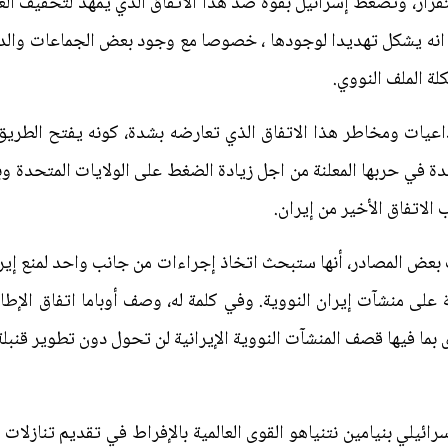
تقرار، وتضغط إسرائيل بقوة ضد هذا الاتفاق الذي يمهد لتخفيف ال
 انه يشكل تهديدا لوجودها ، خصوصا مع وجود بعض الجماعات والدول
لة الملف النووي.
اعيات ومخاطر هذا الاتفاق الذي تعارضه بشدة، كونه يفتح الطريق ا
ي حربها المعلنة من اجل زيادة الضغط على الولايات المتحدة وبا
لاتفاق الأخير من إيران.
بعض المصادر، أنها ستبحث اتخاذ إجراءات من جانب واحد لمنع إي
على منشآت إيران النووية. وفي كلمة له، وصف أوباما اتفاق الإط
رى بما فيها قصف المنشآت النووية الإيرانية لن تحول دون تطوير قنبلة
رائيلي بنيامين نتنياهو القوى العالمية بالإفراط في تقديم تنازلات