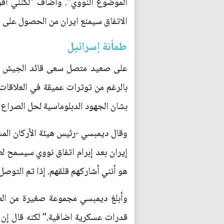
الموضوع النووي". واضاف "لكنني اقول
الاتفاق سيمنع ايران من الحصول على ال
طمأنة إسرائيل
على صعيد متصل سعى قائد الجيش الأم
بالرغم من توترات عميقة في العلاقات
بشان الجهود الدبلوماسية لحل الصراع 
وقال ديمبسي -رئيس هيئة الأركان المش
إيران بعد إبرام اتفاق نووي سيسمح لط
هو أنني أشاركهم قلقهم. إذا تم التوصل
وأبلغ ديمبسي مجموعة صغيرة من الص
قدرات عسكرية اضافية." لكنه قال إن 