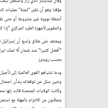
وقال شتاينتز الذي زار واشنطن لبحث ا
مؤقتا وهو أن تقرر "لجنة" عمليات الت
أنشطة نووية غير مشروعة أو حتى نقله
والتطوير لأجهزة الطرد المركزي "إذا ك
ويعتقد على نطاق واسع أن إسرائيل تم
"أفضل كثيرا" عند ضمان ألا تملك ايرا
بحسب رويترز.
ودعا نتنياهو القوى العالمية إلى تأجيل
وحين سئل عن توقعاته بشأن احتمال أن 
وكانت الولايات المتحدة قالت إنها متم
يتمكنون من الالتزام بالمهلة مع استمر