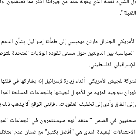
 الشيء نفسه الذي يقوله عدد من جيراننا اكثر مما تعتقدون. ول
قنبلة".
ريكي الجنرال مارتن ديمبسي إلى طمأنة إسرائيل بشأن الدعم ا
 السياسية بين الدولتين حول مسعى تقوده الولايات المتحدة للتوص
الإسرائيلي الفلسطيني.
تركة للجيش الأمريكي- أثناء زيارة لإسرائيل إنه يشاركها في قلقه
هران بتوجيه المزيد من الأموال لجيشها وللجماعات المسلحة الموالي
 إلى اتفاق وأدى إلى تخفيف العقوبات... فإنني اتوقع ألا يذهب ذلك ب
حفيين في القدس "اعتقد أنهم سيستثمرون في الجماعات الموال
الاحتمالات البعيدة المدى هي "أفضل بكثير" مع ضمان عدم امتلاك