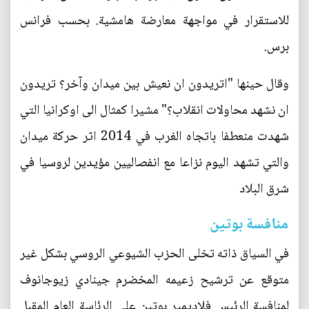
للاستقرار في مواجهة معارضة هامشية. بحسب فرانس
برس.
وقال حينها "اتريدون ان نعيش بين ميدان وآخر؟ تريدون
ان نشهد محاولات انقلاب؟" مشيرا كمثال الى اوكرانيا التي
شهدت منعطفا باتجاه الغرب في 2014 اثر حركة ميدان
والتي تشهد اليوم نزاعا مع انفصاليين مؤيدين لروسيا في
شرق البلاد
منافسة بوتين
في السياق ذاته تخلى الحزب الشيوعي الروسي بشكل غير
متوقع عن ترشيح زعيمه المخضرم جينادي زيوجانوف
لمنافسة الرئيس فلاديمير بوتين على الرئاسة العام المقبل