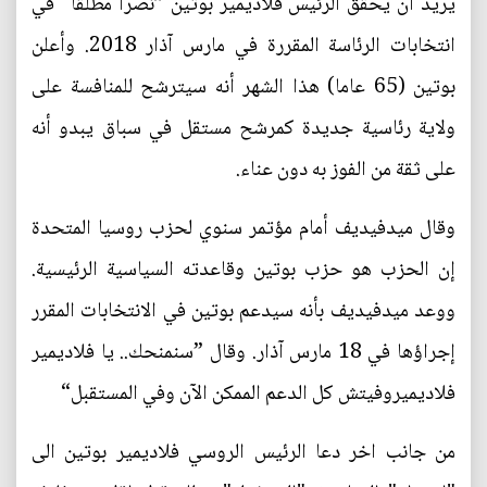
يريد أن يحقق الرئيس فلاديمير بوتين ”نصرا مطلقا“ في
انتخابات الرئاسة المقررة في مارس آذار 2018. وأعلن
بوتين (65 عاما) هذا الشهر أنه سيترشح للمنافسة على
ولاية رئاسية جديدة كمرشح مستقل في سباق يبدو أنه
على ثقة من الفوز به دون عناء.
وقال ميدفيديف أمام مؤتمر سنوي لحزب روسيا المتحدة
إن الحزب هو حزب بوتين وقاعدته السياسية الرئيسية.
ووعد ميدفيديف بأنه سيدعم بوتين في الانتخابات المقرر
إجراؤها في 18 مارس آذار. وقال ”سنمنحك.. يا فلاديمير
فلاديميروفيتش كل الدعم الممكن الآن وفي المستقبل“
من جانب اخر دعا الرئيس الروسي فلاديمير بوتين الى