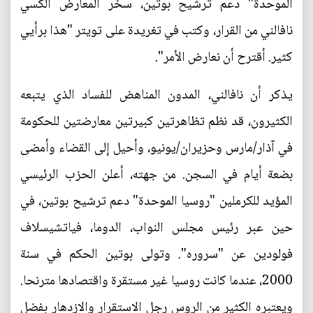
الموحدة" دعم ترشيح بوتين، سخر المعارض ألكسي
نافالني من القرار، وكتب في تغريدة على تويتر "هذا برأيي
كثير. أقترح أن نعارض الأمر".
يذكر أن نافالني، المدون المناهض للفساد الذي يتبعه
الكثيرون، قد نظم تظاهرتين كبيرتين معارضتين للحكومة
في آذار/مارس وحزيران/يونيو، وأحيل إلى القضاء وأمضى
بضعة أيام في السجن. من جهته، أعلن الحزب الرئيسي
المؤيد للكرملين "روسيا الموحدة" دعم ترشيح بوتين، في
حين عبر رئيس مجلس النواب، الدوما، فياتشيسلاف
فولودين عن "سروره". وتولى بوتين الحكم في سنة
2000، عندما كانت روسيا غير مستقرة واقتصادها مترنحا.
ويعتبره الكثير من الروس رجل الاستقرار والازدهار بفضل