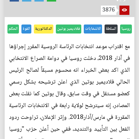
3876
روسيا
السلطة
الانتخابات
فلاديمير بوتين
الدكتاتورية
القوة
الحكم
مع اقتراب موعد انتخابات الرئاسة الروسية المقرر إجراؤها
في آذار 2018، دخلت روسيا في دوامة الصراع الانتخابي
الذي اكد بعض الخبراء انه محسوم مسبقاً لصالح الرئيس
الحالي فلاديمير بوتين الذي اعلن ترشيحه بشكل رسمي
كعضو مستقل في وقت سابق، وقال بوتين كما نقلت بعض
المصادر، إنه سيترشح لولاية رابعة في الانتخابات الرئاسية
المقررة في مارس/آذار2018. وإثر الإعلان، تراوحت ردود
الفعل بين التأييد والتنديد، ففي حين أعلن حزب "روسيا