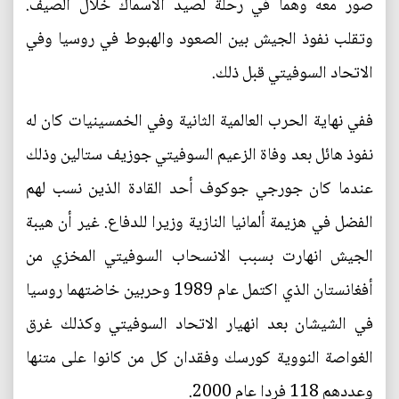
صور معه وهما في رحلة لصيد الأسماك خلال الصيف.
وتقلب نفوذ الجيش بين الصعود والهبوط في روسيا وفي
الاتحاد السوفيتي قبل ذلك.
ففي نهاية الحرب العالمية الثانية وفي الخمسينيات كان له
نفوذ هائل بعد وفاة الزعيم السوفيتي جوزيف ستالين وذلك
عندما كان جورجي جوكوف أحد القادة الذين نسب لهم
الفضل في هزيمة ألمانيا النازية وزيرا للدفاع. غير أن هيبة
الجيش انهارت بسبب الانسحاب السوفيتي المخزي من
أفغانستان الذي اكتمل عام 1989 وحربين خاضتهما روسيا
في الشيشان بعد انهيار الاتحاد السوفيتي وكذلك غرق
الغواصة النووية كورسك وفقدان كل من كانوا على متنها
وعددهم 118 فردا عام 2000.