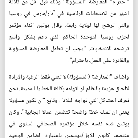
"احترام" المعارضة "المسؤولة" وذلك قبل اقل من ثلاثة
اشهر من الانتخابات الرئاسية في آذار/مارس في روسيا
والتي ترشح لها لولاية رابعة. وقال بوتين اثناء مؤتمر
لحزب روسيا الموحدة الحاكم الذي دعم بشكل واسع
ترشحه للانتخابات، "يجب ان تعامل المعارضة المسؤولة
والقادرة على الفعل، باحترام".
واضاف "المعارضة (المسؤولة) لا تعني فقط الرغبة والارادة
لالحاق هزيمة بالنظام او اتهامه بكافة الخطايا المميتة. نحن
نعرف المشاكل التي تواجه البلاد". وتابع "ان تكون مسؤولا
يعني ان تملك خطة واضحة تتضمن اعمالا ايجابية". وكان
بوتين قدم نفسه خلال مؤتمره الصحافي السنوي في
منتصف كانون الاول/ديسمبر، باعتباره الضامن الوحيد