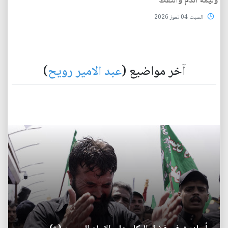
وليمة الدم والنفط
السبت 04 تموز 2026
آخر مواضيع (
عبد الامير رويح
)