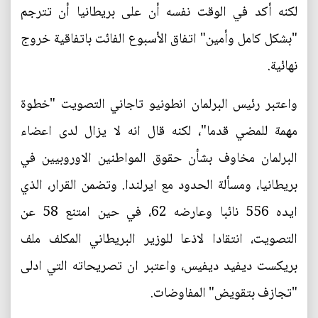
لكنه أكد في الوقت نفسه أن على بريطانيا أن تترجم
"بشكل كامل وأمين" اتفاق الأسبوع الفائت باتفاقية خروج
نهائية.
واعتبر رئيس البرلمان انطونيو تاجاني التصويت "خطوة
مهمة للمضي قدما"، لكنه قال انه لا يزال لدى اعضاء
البرلمان مخاوف بشأن حقوق المواطنين الاوروبيين في
بريطانيا، ومسألة الحدود مع ايرلندا. وتضمن القرار، الذي
ايده 556 نائبا وعارضه 62، في حين امتنع 58 عن
التصويت، انتقادا لاذعا للوزير البريطاني المكلف ملف
بريكست ديفيد ديفيس، واعتبر ان تصريحاته التي ادلى
"تجازف بتقويض" المفاوضات.