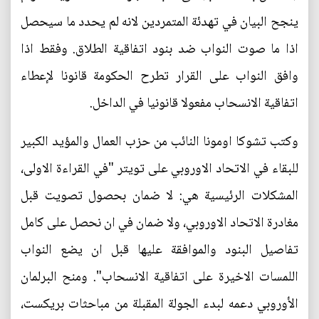
ينجح البيان في تهدئة المتمردين لانه لم يحدد ما سيحصل
اذا ما صوت النواب ضد بنود اتفاقية الطلاق. وفقط اذا
وافق النواب على القرار تطرح الحكومة قانونا لإعطاء
اتفاقية الانسحاب مفعولا قانونيا في الداخل.
وكتب تشوكا اومونا النائب من حزب العمال والمؤيد الكبير
للبقاء في الاتحاد الاوروبي على تويتر "في القراءة الاولى،
المشكلات الرئيسية هي: لا ضمان بحصول تصويت قبل
مغادرة الاتحاد الاوروبي، ولا ضمان في ان نحصل على كامل
تفاصيل البنود والموافقة عليها قبل ان يضع النواب
اللمسات الاخيرة على اتفاقية الانسحاب". ومنح البرلمان
الأوروبي دعمه لبدء الجولة المقبلة من مباحثات بريكست،