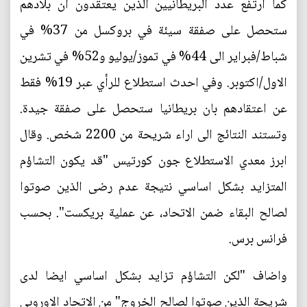
كما ارتفع عدد البريطانيين الذين يعتقدون ان بلادهم
ستحصل على صفقة سيئة في بروكسل من 37% في
شباط/فبراير الى 44% في تموز/يوليو و52% في تشرين
الاول/اكتوبر. وفي احدث استطلاع للرأي عبر 19% فقط
عن اعتقادهم بان بريطانيا ستحصل على صفقة جيدة.
وتستند النتائج الى اراء شريحة من 2200 شخص. وقال
ابرز معدي الاستطلاع جون كورتيس "قد يكون التشاؤم
المتزايد بشكل اساسي نتيجة عدم رضى الذين صوتوا
لصالح البقاء ضمن الاتحاد، عن عملية بريكست". بحسب
فرانس برس.
واضاف "لكن التشاؤم تزايد بشكل اساسي ايضا لدى
شريحة الذين صوتوا لصالح الخروج" من الاتحاد الاوروبي