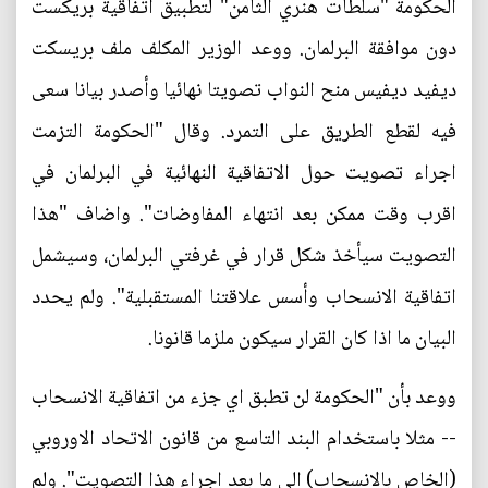
الحكومة "سلطات هنري الثامن" لتطبيق اتفاقية بريكست
دون موافقة البرلمان. ووعد الوزير المكلف ملف بريسكت
ديفيد ديفيس منح النواب تصويتا نهائيا وأصدر بيانا سعى
فيه لقطع الطريق على التمرد. وقال "الحكومة التزمت
اجراء تصويت حول الاتفاقية النهائية في البرلمان في
اقرب وقت ممكن بعد انتهاء المفاوضات". واضاف "هذا
التصويت سيأخذ شكل قرار في غرفتي البرلمان، وسيشمل
اتفاقية الانسحاب وأسس علاقتنا المستقبلية". ولم يحدد
البيان ما اذا كان القرار سيكون ملزما قانونا.
ووعد بأن "الحكومة لن تطبق اي جزء من اتفاقية الانسحاب
-- مثلا باستخدام البند التاسع من قانون الاتحاد الاوروبي
(الخاص بالانسحاب) الى ما بعد اجراء هذا التصويت". ولم