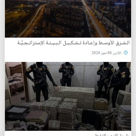
الـشـرق الأوسـط وإعـادة تـشـكـيـل الـبـيـئـة الإستراتـجـيَّـة
الأثنين 06 تموز 2026