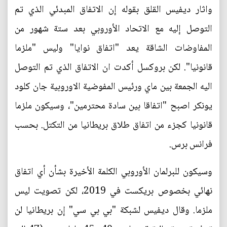
واثار ديفيس القلق بقوله إن الاتفاق المبدئي الذي تم
التوصل إليه مع الاتحاد الأوروبي بعد ستة شهور من
المفاوضات الشاقة يعد "اتفاق نوايا" وليس "ملزما
قانونيا". لكن بروكسل أكدت ان الاتفاق الذي تم التوصل
اليه الجمعة بين ماي ورئيس المفوضية الاوروبية جان كلود
يونكر اصبح "اتفاقا بين سادة محترمين"، وسيكون ملزما
قانونيا كجزء من اتفاق طلاق بريطانيا من التكتل. بحسب
فرانس برس.
وسيكون للبرلمان الأوروبي الكلمة الأخيرة بشأن أي اتفاق
نهائي بخصوص بريكست في 2019، لكن تصويت ليس
ملزما. وقال ديفيس لشبكة "بي بي سي" إن بريطانيا لن