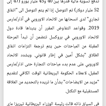
تدفع تسوية مالية قدرها بين 40 و45 مليار يورو (47 إلى
52 مليار دولار) تم التوصل، إذا لم يتم التوصل الى "اتفاق
تجاري" لدى انسحابها من الاتحاد الاوروبي في آذار/مارس
2019. وقواعد التفاوض المقرر أن يتبناها قادة دول
الاتحاد الاوروبي في بروكسل تتضمن أن تبدأ المرحلة
المقبلة من المباحثات حين يتم ترجمة التزامات اتفاق
الطلاق "بشكل أمين في إطار قانوني. ويشدد الاتحاد
الاوروبي على عدم بدء مباحثات التجارة حتى اذار/مارس
المقبل، لاعطاء الحكومة البريطانية الوقت الكافي لتقديم
"مزيد من الايضاحات" بشأن ما تريده بالتحديد من العلاقة
المستقبلية مع التكتل.
في السياق ذاته قالت رئيسة الوزراء البريطانية تيريزا ماي