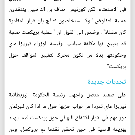
في الاستفتاء. لكن كورتيس اضاف بن الناخبين ينتقدون
عملية التفاوض "ولا يستخلصون نتائج بان قرار المغادرة
كان مضللا". وخلص الى القول ان "عملية بريكست صعبة
قد يتبين انها مكلفة سياسيا لرئيسة الوزراء تيريزا ماي
وحكومتها بدلا من تكون محركا لتغيير المواقف حول
بريكست".
تحديات جديدة
على صعيد متصل واجهت رئيسة الحكومة البريطانية
تيريزا ماي تمردا من نواب حزبها حول ما اذا كان للبرلمان
دور مهم في اقرار الاتفاق النهائي حول بريكست فيما يهدد
بهزيمة قاضية في حين تحقق تقدما مع بروكسل. ومن