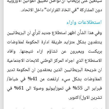
سيتعين على بريطانيا أن تواصل تطبيق القوانين الأوروبية
دون المشاركة “في اتخاذ القرارات” داخل الاتحاد.
استطلاعات واراء
وفي هذا الشأن اظهر استطلاع جديد للرأي ان البريطانيين
ينتقدون بشكل متزايد طريقة ادارة الحكومة لمفاوضات
بريكست ويعبرون عن تشاؤم ازاء نتيجتها. وافاد
الاستطلاع الذي اجراه المركز الوطني للابحاث الاجتماعية
ان شريحة البريطانيين الذين يعتقدون ان الحكومة تدير
المفاوضات بشكل سيء ارتفعت من 41% في شباط/
فبراير الى 55% في تموز/يوليو وصولا الى 61% في
تشرين الاول/اكتوبر.