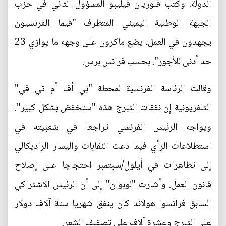
الدولة. وكتب فلوريان فيليبو المسؤول الثاني في حزب
الجبهة الوطنية اليميني المتطرف "فيما الفرنسيون
يجهدون في العمل، يضع ماكرون على وجهه ما يوازي 23
حد أدنى للأجور". بحسب فرانس برس.
وقالت الرئاسة الفرنسية لمحطة "بي أف أم تي في"
التلفزيونية إن نفقات التبرج هذه "ستخفض بشكل كبير".
ويواجه الرئيس الفرنسي تراجعا في شعبيته في
استطلاعات الرأي فيما دعت النقابات واليسار الراديكالي
إلى تظاهرات في أيلول/سبتمبر احتجاجا على إصلاح
قانون العمل. وأشارت "لوبوان" إلى أن الرئيس الاشتراكي
السابق فرانسوا هولاند كان ينفق شهريا ستة آلاف دولار
على التبرج وعشرة آلاف على تصفيف الشعر.