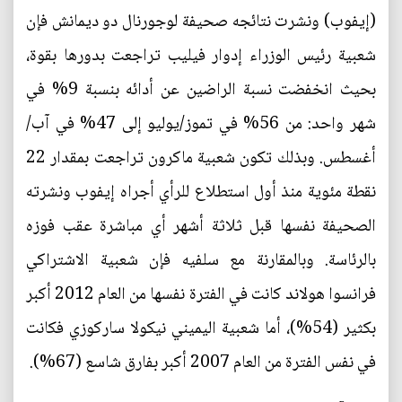
(إيفوب) ونشرت نتائجه صحيفة لوجورنال دو ديمانش فإن
شعبية رئيس الوزراء إدوار فيليب تراجعت بدورها بقوة،
بحيث انخفضت نسبة الراضين عن أدائه بنسبة 9% في
شهر واحد: من 56% في تموز/يوليو إلى 47% في آب/
أغسطس. وبذلك تكون شعبية ماكرون تراجعت بمقدار 22
نقطة مئوية منذ أول استطلاع للرأي أجراه إيفوب ونشرته
الصحيفة نفسها قبل ثلاثة أشهر أي مباشرة عقب فوزه
بالرئاسة. وبالمقارنة مع سلفيه فإن شعبية الاشتراكي
فرانسوا هولاند كانت في الفترة نفسها من العام 2012 أكبر
بكثير (54%)، أما شعبية اليميني نيكولا ساركوزي فكانت
في نفس الفترة من العام 2007 أكبر بفارق شاسع (67%).