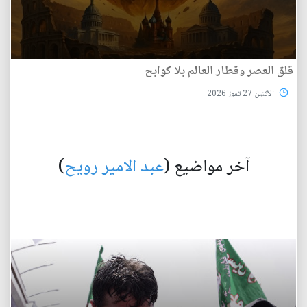
قلق العصر وقطار العالم بلا كوابح
الأثنين 27 تموز 2026
آخر مواضيع (
عبد الامير رويح
)