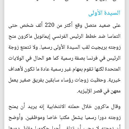
السيدة الأولى
على صعيد متصل وقع أكثر من 220 ألف شخص حتى
التماسا ضد خطط الرئيس الفرنسي إيمانويل ماكرون منح
زوجته بريجيت لقب السيدة الأولى رسميا. ولا تتمتع زوجة
الرئيس في فرنسا بصفة رسمية كما هو الحال في الولايات
المتحدة لكنها تقوم بمهام غير رسمية عادة ما تكون لأهداف
خيرية. وحظيت زوجات رؤساء سابقين بفريق صغير يعمل
معهن في قصر الإليزيه.
وقال ماكرون خلال حملته الانتخابية إنه يريد أن يمنح
زوجته دورا رسميا يشمل مكتبا خاصا وموظفين. وأوضح
أن زوجته لا يجب أن تتلقى أجرا حكوميا مقابل دورها