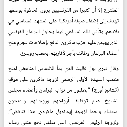
المقترح إلا أن كثيرا من الفرنسيين يرون الخطوة بوصفها
تهدف إلى إضفاء صبغة أمريكية على المشهد السياسي في
بلادهم. وتأتي تلك المساعي فيما يحاول البرلمان الفرنسي
الذي يهيمن عليه حزب ماكرون الدفع بإصلاحات تجرم منح
أعضاء البرلمان وظائف بأجر لأقاربهم. بحسب رويترز.
وقال تيري بول فاليت الذي بدأ الالتماس المناهض لمنح
منصب السيدة الأولى الرسمي لزوجة ماكرون على موقع
(تشانج.أورج) “يطلبون من نواب البرلمان وأعضاء مجلس
الشيوخ عدم توظيف أزواجهم وزوجاتهم ويمنحون
استثناء واحدا لزوجة إيمانويل ماكرون. هذا تناقض”.
ولزوجة الرئيس الفرنسي، التي تتلقى نحو مئتي رسالة