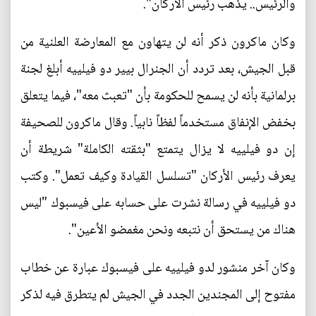
والرئيس.. يذهب رئيس الأركان".
وكان ماكرون ذكر أنه لن يتهاون مع المعارضة العلنية من
قبل الجيش، بعد تردد أن الجنرال بيير دو فيلييه أبلغ لجنة
برلمانية بأنه لن يسمح للحكومة بأن "تعبث معه"، فيما يتعلق
بخفض الإنفاق مستخدماً لفظاً نابياً. وقال ماكرون للصحيفة
إن دو فيلييه لا يزال يتمتع "بثقته الكاملة" شريطة أن
يعرف رئيس الأركان "تسلسل القيادة وكيف تعمل". وكتب
دو فيلييه في رسالة نشرت على حسابه على فيسبوك "ليس
هناك من يستحق أن نتبعه ونحن مغمضو الأعين".
وكان آخر منشور لدو فيلييه على فيسبوك عبارة عن خطاب
مفتوح إلى المجندين الجدد في الجيش لم يتطرق فيه لذكر