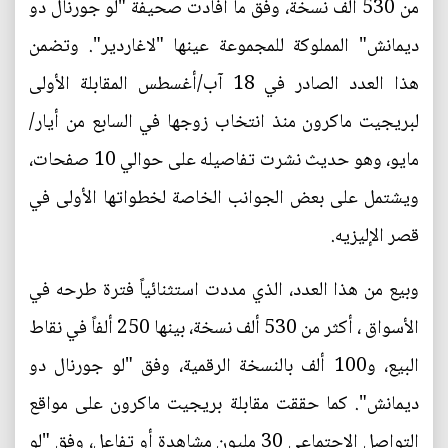
من 530 ألف نسخة، وفق ما أفادت صحيفة "لو جورنال دو
ديمانش" المملوكة للمجموعة عينها "لاغاردير". وتضمن
هذا العدد الصادر في 18 آب/أغسطس المقابلة الأولى
لبريجيت ماكرون منذ انتخاب زوجها في السابع من أيار/
مايو، وهو حديث نشرت تفاصيله على حوالي 10 صفحات،
ويشتمل على بعض الجوانب الخاصة لخطواتها الأولى في
قصر الإليزيه.
وبيع من هذا العدد، الذي مددت استثنائياً فترة طرحه في
الأسواق ، أكثر من 530 ألف نسخة، بينها 250 ألفاً في نقاط
البيع، و100 ألف بالنسخة الرقمية، وفق "لو جورنال دو
ديمانش". كما حققت مقابلة بريجيت ماكرون على مواقع
التواصل الاجتماعي 30 مليون مشاهدة أو تفاعل، وفق "لو