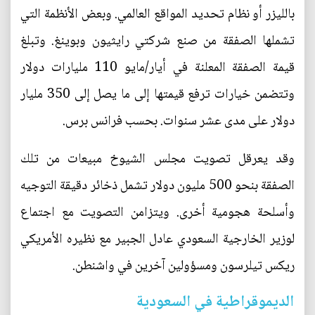
بالليزر أو نظام تحديد المواقع العالمي. وبعض الأنظمة التي
تشملها الصفقة من صنع شركتي رايثيون وبوينغ. وتبلغ
قيمة الصفقة المعلنة في أيار/مايو 110 مليارات دولار
وتتضمن خيارات ترفع قيمتها إلى ما يصل إلى 350 مليار
دولار على مدى عشر سنوات. بحسب فرانس برس.
وقد يعرقل تصويت مجلس الشيوخ مبيعات من تلك
الصفقة بنحو 500 مليون دولار تشمل ذخائر دقيقة التوجيه
وأسلحة هجومية أخرى. ويتزامن التصويت مع اجتماع
لوزير الخارجية السعودي عادل الجبير مع نظيره الأمريكي
ريكس تيلرسون ومسؤولين آخرين في واشنطن.
الديموقراطية في السعودية