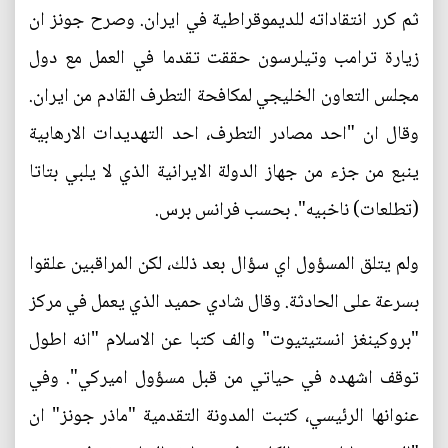
ثم كرر انتقاداته للديموقراطية في ايران. وصرح جونز ان
زيارة ترامب وتيلرسون حققت تقدما في العمل مع دول
مجلس التعاون الخليجي لمكافحة التطرف القادم من ايران.
وقال ان "احد مصادر التطرف، احد التهديدات الارهابية
ينبع من جزء من جهاز الدولة الايرانية الذي لا يلبي بتاتا
(تطلعات) ناخبيه". بحسب فرانس برس.
ولم يتلق المسؤول اي سؤال بعد ذلك، لكن المراقبين علقوا
بسرعة على الحادثة. وقال شادي حميد الذي يعمل في مركز
"بروكينغز انستيتيوت" والف كتبا عن الاسلام "انه اطول
توقف اشهده في حياتي من قبل مسؤول اميركي". وفي
عنوانها الرئيسي، كتبت المدونة التقدمية "ماذر جونز" ان