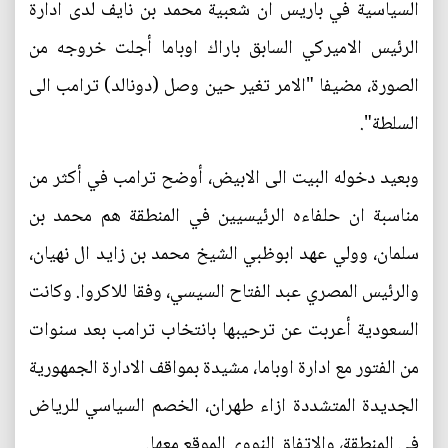
السياسية في باريس ان شعبية محمد بن نايف لدى ادارة
الرئيس الاميركي السابق باراك اوباما أجلت خروجه من
الصورة، مضيفا "الامر تغير حين وصل (دونالد) ترامب الى
السلطة".
وبعيد دخوله البيت الى الابيض، أوضح ترامب في أكثر من
مناسبة ان حلفاءه الرئيسيين في المنطقة هم محمد بن
سلمان، وولي عهد ابوظبي الشيخ محمد بن زايد ال نهيان،
والرئيس المصري عبد الفتاح السيسي، وفقا للاكروا. وكانت
السعودية أعربت عن ترحيبها بانتخاب ترامب بعد سنوات
من الفتور مع ادارة اوباما، مشيدة بمواقف الادارة الجمهورية
الجديدة المتشددة ازاء طهران، الخصم السياسي للرياض
في المنطقة، والاتفاق النووي الموقع معها.