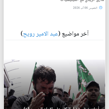
مأزق الزيدي مع الميليشيات
الخميس 06 آب 2026
آخر مواضيع (
عبد الامير رويح
)