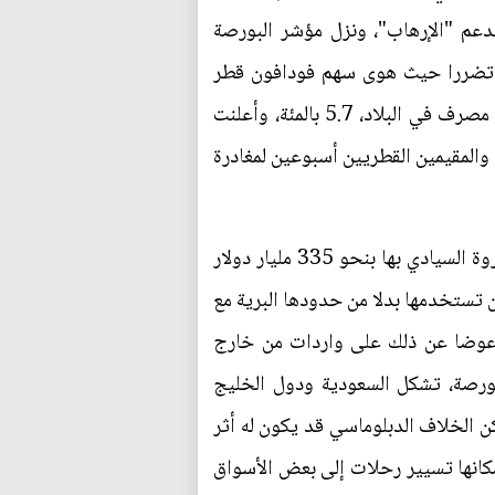
بدعم "الإرهاب"، ونزل مؤشر البورصة
الأكثر تضررا حيث هوى سهم فودافون قطر
الأكثر تداولا بالحد الأقصي المسموح به يوميا والبالغ عشرة بالمئة، كما هبط سهم بنك قطر الوطني، أكبر مصرف في البلاد، 5.7 بالمئة، وأعلنت
 والمقيمين القطريين أسبوعين لمغادرة
وتبدو قطر على الأرجح قادرة على تجنب أزمة اقتصادية خانفة حيث يقدر حجم الأصول في صندوق الثروة السيادي بها بنحو 335 مليار دولار
يمكنها أن تستخدمها بدلا من حدودها البرية مع
 عوضا عن ذلك على واردات من خارج
بورصة، تشكل السعودية ودول الخليج
ن الخلاف الدبلوماسي قد يكون له أثر
انها تسيير رحلات إلى بعض الأسواق