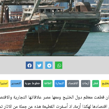
لخليج
قطر
أزمات
الاقتصاد
التجارة
الطاقة
خطوط جوية
التصدير
استيراد
ان قطعت معظم دول الخليج ومعها مصر علاقاتها التجارية والاقت
قتصادها لهكذا أزمة، اذ أسفرت القطيعة هذه عن جملة من الاثار ت