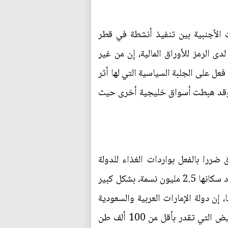
 الأجنبية بين تنفيذ أنشطة في قطر
 الرمز للأوراق المالية، إن من غير
ل على الجلبة السياسية التي لها أثر
ذا وقد هبطت أسواق خليجية أخرى حيث
ضررا بالفعل بواردات الغذاء للدولة
الخليجية الصغيرة حيث ذكرت تقارير أن القطريين بدأوا في تخزين إمدادات، وتعتمد قطر، التي يبلغ عدد سكانها 2.5 مليون نسمة، بشكل كبير
 إن دولة الإمارات العربية والسعودية
أوقفتا تصدير السكر الأبيض إلى قطر، وتعتمد قطر على السعودية والإمارات في وارداتها من السكر الأبيض التي تقدر بأقل من 100 ألف طن