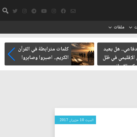
ت
ملفات
فاعي.. هل يعيد
كلمات مترابطة في القرآن
لإقليمي في ظل
الكريم.. اصبروا وصابروا
ي الإيراني
السبت 10 حزيران 2017