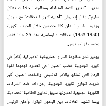
متعهدا "تعزيز الثقة المتبادلة ومعالجة الخلافات بشكل
سليم". وقال إنه يولي "أهمية كبرى للعلاقات" مع سيول.
ويقيم البلدان اللذان كانا خصمين خلال الحرب الكورية
(1950-1953) علاقات دبلوماسية منذ 25 عاما فقط.
بحسب فرانس برس.
ويثير نشر منظومة الدرع الصاروخية الاميركية (ثاد) في
كوريا الجنوبية غضب الصين التي تعتبره تهديدا لقوة
الردع التي تملكها وللامن الاقليمي. واتخذت الصين، أكبر
شريك تجاري لكوريا الجنوبية، إجراءات ضد الشركات
الكورية الجنوبية اعتبرتها سيول تدابير انتقامية اقتصادية،
بينما تشهد العلاقات بين البلدين توترا. وأعلن الرئيس