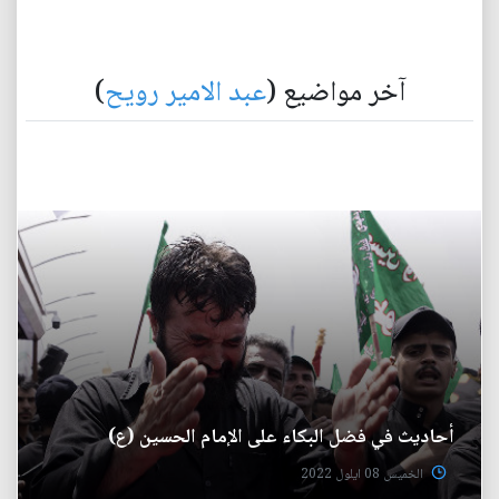
آخر مواضيع (
عبد الامير رويح
)
أحاديث في فضل البكاء على الإمام الحسين (ع)
الخميس 08 ايلول 2022