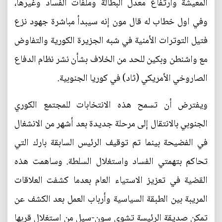
المعيشة وارتفاع معدل البطالة وملفات الفساد وغيرها،
وفي اول خطاب له قال مون إنه سيبدأ مباشرة جهود نزع
فتيل التوترات الأمنية في شبه الجزيرة الكورية والتفاوض
مع واشنطن وبكين للحد من الخلاف بشأن نشر نظام الدفاع
الصاروخي الأمريكي (ثاد) في كوريا الجنوبية.
ويفترض أن تسمح هذه الانتخابات للمجتمع الكوري
الجنوبي بالانتقال إلى مرحلة جديدة بعد أشهر من الانشغال
في الفضيحة بينما تم توقيف الرئيس السابقة بارك التي
تحاكم بتهمتي الفساد واستغلال السلطة. وساهمت هذه
القضية في تعزيز الاستياء العام بعدما كشفت العلاقات
المريبة بين الطبقة السياسية وأرباب العمل بعد الكشف عن
تمكن صديقة الرئيسة تشوي سون-سيل من استغلال قربها