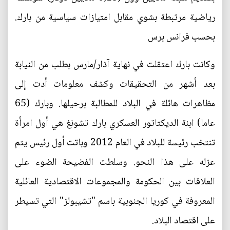
رياضية مرتبطة بشوي مقابل امتيازات سياسية من بارك.
بحسب فرانس برس
وكانت بارك اعتقلت في نهاية آذار/مارس بطلب من النيابة
بعد أشهر من التحقيقات وكشف معلومات أدت إلى
مظاهرات هائلة في البلاد للمطالبة برحيلها. وبارك (65
عاما) ابنة الديكتاتور العسكري بارك تشونغ هي أول امرأة
تنتخب رئيسة للبلاد في العام 2012 وباتت أول رئيس يتم
عزله على هذا النحو. وسلطت الفضيحة الضوء على
العلاقات بين الحكومة والمجموعات الاقتصادية العائلية
المعروفة في كوريا الجنوبية باسم "تشيبولز" التي تسيطر
على اقتصاد البلاد.