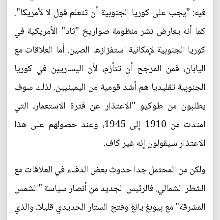
فيه: "يجب على كوريا الجنوبية أن تتعلم قول لا لأمريكا".
كما أنه يعارض نشر منظومة صواريخ "ثاد" الأمريكية في
كوريا الجنوبية لإمكانية استفزازها الصين. أما العلاقات مع
اليابان، فمن المرجح أن تتأزم، لأن اليساريين في كوريا
الجنوبية تقليديا هم أشد قومية من اليمينيين. لذلك سوف
يطلبون من طوكيو "الاعتذار عن فترة الاستعمار، التي
امتدت من 1910 إلى 1945، وعند حصولهم على هذا
الاعتذار سيقولون إنه غير كاف.
ولكن من المحتمل جدا حدوث بعض الدفء في العلاقات مع
الشطر الشمالي. فالرئيس الجديد من أنصار سياسة "الشمس
المشرقة" مع بيونغ يانغ وفتح الستار الحديدي قليلا، والذي