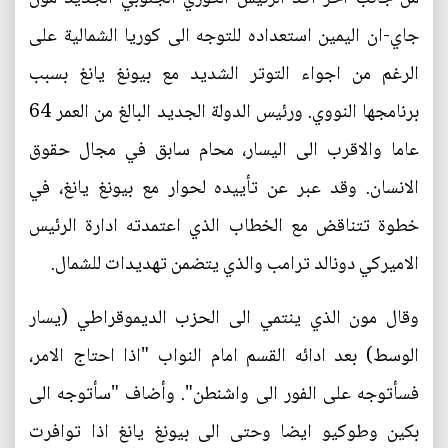
جاي-ان اليمين استعداده للتوجه الى كوريا الشمالية على
الرغم من اجواء التوتر الشديد مع بيونغ يانغ بسبب
برنامجها النووي. ورئيس الدولة الجديد البالغ من العمر 64
عاما والاقرب الى اليسار، محام سابق في مجال حقوق
الانسان. وقد عبر عن تأييده لحوار مع بيونغ يانغ، في
خطوة تتناقض مع الخطاب الذي اعتمدته ادارة الرئيس
الاميركي دونالد ترامب والذي يتضمن تهديدات للشمال.
وقال مون الذي ينتمي الى الحزب الديموقراطي (يسار
الوسط) بعد ادائه القسم امام النواب "اذا احتاج الامر،
فسأتوجه على الفور الى واشنطن". وأضاف "سأتوجه الى
بكين وطوكيو ايضا وحتى الى بيونغ يانغ اذا توافرت