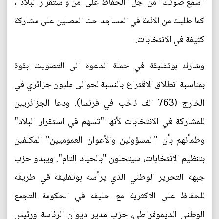
"سمع صوتك" من أجل "الحفاظ على أمن واستقرار البلاد"،
كما طلبت من الائمة في المساجد حث المصلين على مشاركة
كثيفة في الانتخابات.
وشارك بوتفليقة في حملة الدعوة الى التصويت بقوة
بمناسبة انطلاق الاقتراع بالنسبة لحوالى مليون جزائري في
الخارج (763 الف ناخب في فرنسا). ودعا الجزائريين
للمشاركة في الانتخابات لأنها "تسهم في استقرار البلاد"
وطمأنهم بأن "المسؤولين والأعوان العموميين" المكلفين
بتنظيم الانتخابات، سيتحلون "بالحياد التام". ويبدو حزب
جبهة التحرير الوطني الذي يرأسه بوتفليقة في طريقه
للحفاظ على الاكثرية مع حليفه في الحكومة التجمع
الوطني الديموقراطي، حزب مدير ديوان الرئاسة ورئيس