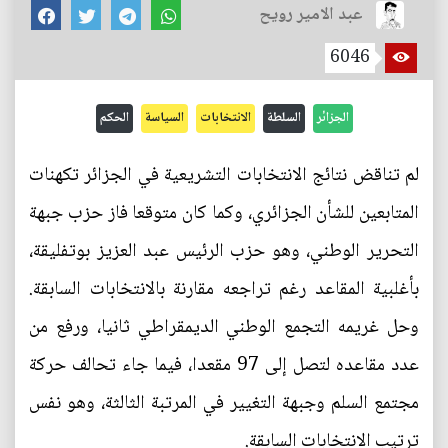
عبد الامير رويح
6046
الجزائر
السلطة
الانتخابات
السياسة
الحكم
لم تناقض نتائج الانتخابات التشريعية في الجزائر تكهنات
المتابعين للشأن الجزائري، وكما كان متوقعا فاز حزب جبهة
التحرير الوطني، وهو حزب الرئيس عبد العزيز بوتفليقة،
بأغلبية المقاعد رغم تراجعه مقارنة بالانتخابات السابقة.
وحل غريمه التجمع الوطني الديمقراطي ثانيا، ورفع من
عدد مقاعده لتصل إلى 97 مقعدا، فيما جاء تحالف حركة
مجتمع السلم وجبهة التغيير في المرتبة الثالثة، وهو نفس
ترتيب الانتخابات السابقة.