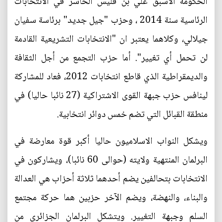
الحكومة الاسبق علي بن فليس الخاسر في الانتخابات
الرئاسية سنة 2014 ، وحزب "جيل جديد" برئاسة سفيان
جيلالي، وكلاهما يعتبر ان "الانتخابات التشريعية القادمة
لن تحمل أي تغيير". أما حزب التجمع من أجل الثقافة
والديمقراطية الذي قاطع انتخابات 2012، فعاد للمشاركة
لينافس حزب جبهة القوى الاشتراكية (27 نائبا حاليا) في
منطقة القبائل التي تضم خمس دوائر انتخابية.
ويشكل النواب الاسلاميون حاليا أكبر قوة معارضة في
البرلمان المنتهية ولايته (حوالى 60 نائبا)، ويشاركون في
الانتخابات بتحالفين يضم أحدهما ثلاثة أحزاب هي العدالة
والبناء، والنهضة، ويضم الآخر حزبين هما حركة مجتمع
السلم وجبهة التغيير. ويتشكل البرلمان الجزائري من