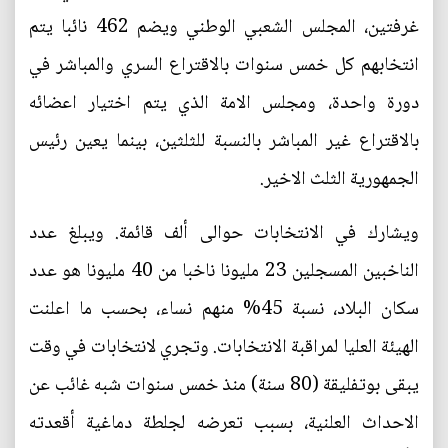
غرفتين، المجلس الشعبي الوطني ويضم 462 نائبا يتم
انتخابهم كل خمس سنوات بالاقتراع السري والمباشر في
دورة واحدة، ومجلس الامة الذي يتم اختيار اعضائه
بالاقتراع غير المباشر بالنسبة للثلثين، بينما يعين رئيس
الجمهورية الثلث الاخير.
ويشارك في الانتخابات حوالى ألف قائمة. ويبلغ عدد
الناخبين المسجلين 23 مليونا ناخبا من 40 مليونا هو عدد
سكان البلاد، نسبة 45% منهم نساء، بحسب ما اعلنت
الهيئة العليا لمراقبة الانتخابات. وتجري لانتخابات في وقت
يبقى بوتفليقة (80 سنة) منذ خمس سنوات شبه غائب عن
الاحداث العلنية، بسبب تعرضه لجلطة دماغية أقعدته