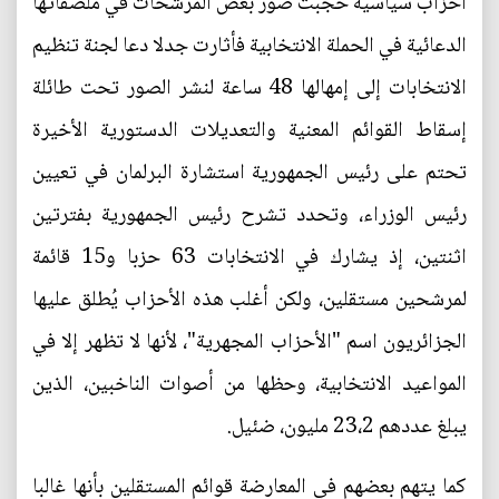
أحزاب سياسية حجبت صور بعض المرشحات في ملصقاتها
الدعائية في الحملة الانتخابية فأثارت جدلا دعا لجنة تنظيم
الانتخابات إلى إمهالها 48 ساعة لنشر الصور تحت طائلة
إسقاط القوائم المعنية والتعديلات الدستورية الأخيرة
تحتم على رئيس الجمهورية استشارة البرلمان في تعيين
رئيس الوزراء، وتحدد تشرح رئيس الجمهورية بفترتين
اثنتين، إذ يشارك في الانتخابات 63 حزبا و15 قائمة
لمرشحين مستقلين، ولكن أغلب هذه الأحزاب يُطلق عليها
الجزائريون اسم "الأحزاب المجهرية"، لأنها لا تظهر إلا في
المواعيد الانتخابية، وحظها من أصوات الناخبين، الذين
يبلغ عددهم 23،2 مليون، ضئيل.
كما يتهم بعضهم في المعارضة قوائم المستقلين بأنها غالبا