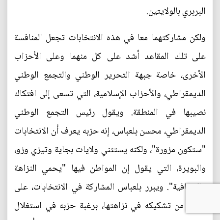
البربري بالولايتين.
ولكن مشاركتهما معا في هذه الانتخابات تجعل المنافسة
على تلك المقاعد أشد على كل منهما وعلى الأحزاب
الأخرى، خاصة جبهة التحرير الوطني والتجمع الوطني
الديمقراطي، والأحزاب الإسلامية، التي تسعى إلى افتكاك
نصيبها في المنطقة. ويقول رئيس التجمع الوطني
الديمقراطي، محسن بلعباس، إنه حزبه يعرف أن الانتخابات
"ستكون مزورة"، ولكنه يستثني ولايات بجاية وتيزي وزو،
والبويرة، التي يقول إن المواطن فيها "يحمي النزاهة
والشفافية". ويبرر بلعباس المشاركة في الانتخابات، على
الرغم من تشكيكه في نزاهتها، برغبة حزبه في استغلال