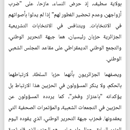
بولاية سطيف، إذ حرض النساء، مازحا، على "ضرب
أزواجهن، وعدم تحضير الفطور لهم" إذا لم يدلوا بأصواتهم
في الانتخابات. ويتنافس في الانتخابات التشريعية
الجزائرية حزبان رئيسيان، هما جبهة التحرير الوطني،
والتجمع الوطني الديمقراطي على مقاعد المجلس الشعبي
الوطني.
ويصفهما الجزائريون بأنهما حزبا السلطة، لارتباطهما
بالحكم، ولا ينكر المسؤولون في الحزبين هذا الارتباط بل
يؤكدانه "باعتزاز وفخر"، كما يردده المسؤولون عن
الحزبين في التجمعات الشعبية، والمؤتمرات الصحفية التي
يعقدونها. فحزب جبهة التحرير الوطني، الذي يقوده اليوم
الوزير السابق، جمال ولد عباس، هو الحزب الذي قاد ثورة