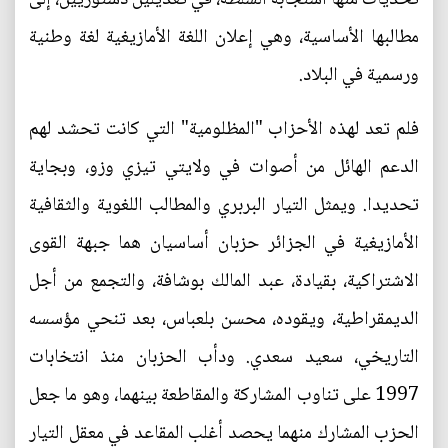
مطالبها الأساسية، وهي إعلان اللغة الأمازيغية لغة وطنية
ورسمية في البلاد.
فلم تعد لهذه الأحزاب "المظلومية" التي كانت تحشد لهم
الدعم الهائل من أصوات في ولايتي تيزي وزو، وبجاية
تحديدا. ويمثل التيار البربري والمطالب اللغوية والثقافية
الأمازيغية في الجزائر حزبان أساسيان هما جبهة القوى
الاشتراكية، بقيادة، عبد المالك بوشافة، والتجمع من أجل
الديمقراطية، ويقوده، محسن بلعباس، بعد تنحي مؤسسه
التاريخي، سعيد سعدي. ودأب الحزبان منذ انتخابات
1997 على تناوب المشاركة والمقاطعة بينهما، وهو ما جعل
الحزب المشارك منهما يحصد أغلب المقاعد في معقل التيار