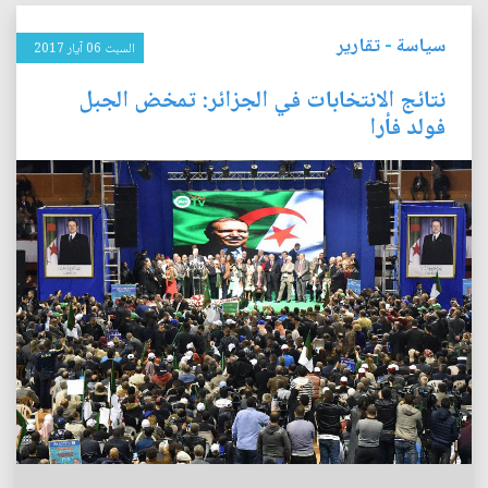
سياسة
-
تقارير
السبت 06 آيار 2017
نتائج الانتخابات في الجزائر: تمخض الجبل
فولد فأرا