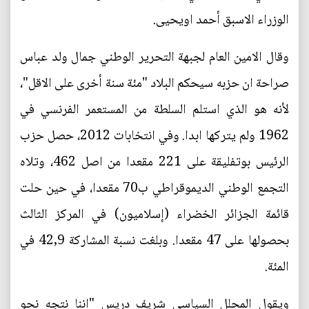
الوزراء الاسبق أحمد اويحيى.
وقال الامين العام لجبهة التحرير الوطني جمال ولد عباس
صراحة ان حزبه سيحكم البلاد "مئة سنة أخرى على الاقل"،
لأنه هو الذي استلم السلطة من المستعمر الفرنسي في
1962 ولم يتركها ابدا. وفي انتخابات 2012، حصل حزب
الرئيس بوتفليقة على 221 مقعدا من اصل 462، وتلاه
التجمع الوطني الديموقراطي ب70 مقعدا، في حين حلت
قائمة الجزائر الخضراء (إسلاميون) في المركز الثالث
بحصولها على 47 مقعدا. وبلغت نسبة المشاركة 42,9 في
المئة.
ويقول المحلل السياسي شريف دريس "اننا نتجه نحو