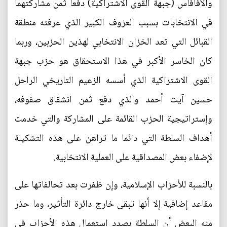
والأفافاس (جبهة القوى الاشتراكية) دفعا ثمن مشاركتهما
في الانتخابات بسبب العزوف الكبير الذي عرفته منطقة
القبائل التي تعد الخزان الانتخابي لهذين الحزبين، وربما
كان الخاسر الأكبر في هذا الاستحقاق هو حزب جبهة
القوى الاشتراكية الذي أسسه الزعيم التاريخي الراحل
حسين آيت أحمد والذي دفع ثمن انشقاق صفوفه،
وإستراتيجية الحزب القائمة على المشاركة والتي خدمت
أهداف السلطة التي دائما ما تراهن على هذه التشكيلة
لإضفاء بعض المصداقية على العملية الانتخابية.
بالنسبة للأحزاب الإسلامية، وإن ظفرت بعد تحالفاتها على
مقاعد إضافية إلا أنها تبقى خارج دائرة التأثير، وما حذر
منه البعض أن السلطة بصدد استعمال هذه الأحزاب في