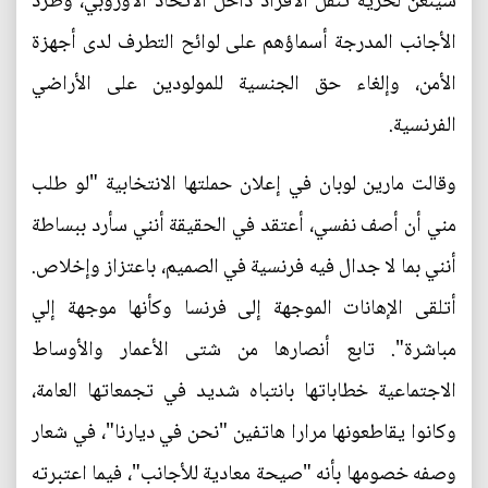
شينغن لحرية تنقل الأفراد داخل الاتحاد الأوروبي، وطرد
الأجانب المدرجة أسماؤهم على لوائح التطرف لدى أجهزة
الأمن، وإلغاء حق الجنسية للمولودين على الأراضي
الفرنسية.
وقالت مارين لوبان في إعلان حملتها الانتخابية "لو طلب
مني أن أصف نفسي، أعتقد في الحقيقة أنني سأرد ببساطة
أنني بما لا جدال فيه فرنسية في الصميم، باعتزاز وإخلاص.
أتلقى الإهانات الموجهة إلى فرنسا وكأنها موجهة إلي
مباشرة". تابع أنصارها من شتى الأعمار والأوساط
الاجتماعية خطاباتها بانتباه شديد في تجمعاتها العامة،
وكانوا يقاطعونها مرارا هاتفين "نحن في ديارنا"، في شعار
وصفه خصومها بأنه "صيحة معادية للأجانب"، فيما اعتبرته