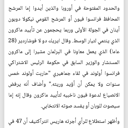
والحدود المفتوحة في أوروبا والذين أيدوا إما المرشح
المحافظ فرانسوا فيون أو المرشح القومي نيكولا دوبون
أينان في الجولة الأولى وربما يحجمون عن تأييد ماكرون
الذي ينتمي لتيار الوسط. وقال ايريك دو لا فوشاردير (28
عاما) الذي يعمل معاونا في البرلمان مشيرا إلى ماكرون
المستشار والوزير السابق في حكومة الرئيس الاشتراكي
فرانسوا أولوند في لقاء جماهيري "حاربت أولوند خمس
سنوات ولا يمكن أن أؤيد وريثه." وأضاف أنه يرفض
الانصياع لدعوة فيون ناخبيه لتأييد ماكرون وقال إنه إما
سيصوت للوبان أو يفسد صوته الانتخابي.
وأظهر استطلاع للرأي أجرته هاريس انترآكتيف أن 47 في