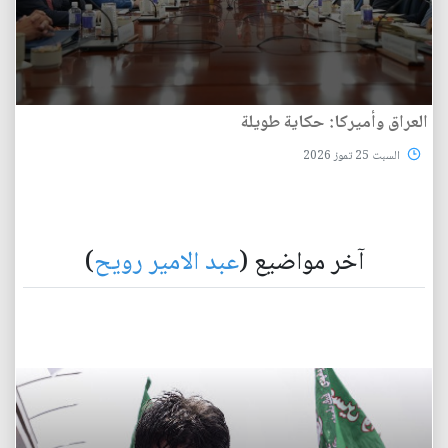
العراق وأميركا: حكاية طويلة
السبت 25 تموز 2026
آخر مواضيع (
عبد الامير رويح
)