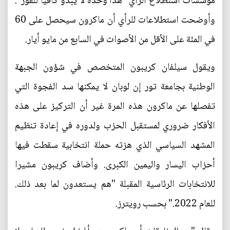
مؤسسات استطلاع الرأي "هذا وحده لا يبدو كافيا للفوز".
وأوضحت استطلاعات للرأي أن ماكرون سيحصل على 60
في المئة على الأقل من الأصوات في السابع من مايو أيار.
ويقول سيلفان كريبون المتخصص في شؤون الجبهة
الوطنية بجامعة تور إن لوبان لا يمكنها سد الفجوة التي
تفصلها عن ماكرون هذه المرة غير أن التركيز على هذه
الأفكار ضروري لمستقبل الحزب ولدوره في إعادة تنظيم
المشهد السياسي الذي هزته حملة انتخابية سقطت فيها
أحزاب اليسار واليمين الكبرى. وأضاف كريبون مشيرا
للانتخابات الرئاسية المقبلة "هم يستعدون لما بعد ذلك.
للعام 2022." بحسب رويترز.