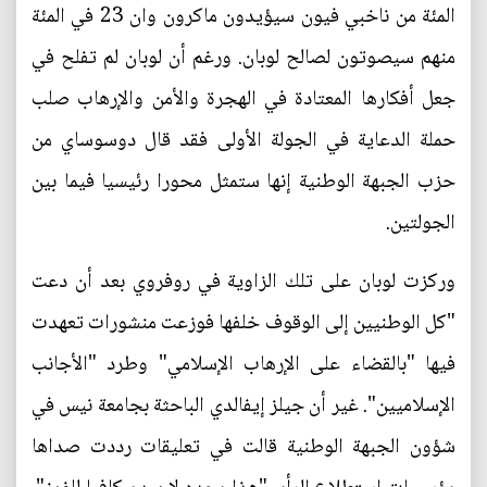
المئة من ناخبي فيون سيؤيدون ماكرون وان 23 في المئة
منهم سيصوتون لصالح لوبان. ورغم أن لوبان لم تفلح في
جعل أفكارها المعتادة في الهجرة والأمن والإرهاب صلب
حملة الدعاية في الجولة الأولى فقد قال دوسوساي من
حزب الجبهة الوطنية إنها ستمثل محورا رئيسيا فيما بين
الجولتين.
وركزت لوبان على تلك الزاوية في روفروي بعد أن دعت
"كل الوطنيين إلى الوقوف خلفها فوزعت منشورات تعهدت
فيها "بالقضاء على الإرهاب الإسلامي" وطرد "الأجانب
الإسلاميين". غير أن جيلز إيفالدي الباحثة بجامعة نيس في
شؤون الجبهة الوطنية قالت في تعليقات رددت صداها