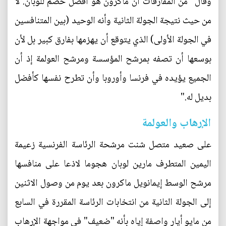
وقال "من المفارقات أن ماكرون هو أفضل خصم للوبان. لا
من حيث نتيجة الجولة الثانية وأنه الوحيد (بين المتنافسين
في الجولة الأولى) الذي يتوقع أن يهزمها بفارق كبير بل لأن
بوسعها أن تصفه بمرشح المؤسسة ومرشح العولمة إذ أن
الجميع يؤيده في فرنسا وأوروبا وأن تطرح نفسها كأفضل
بديل له."
الإرهاب والعولمة
على صعيد متصل شنت مرشحة الرئاسة الفرنسية زعيمة
اليمين المتطرف مارين لوبان هجوما لاذعا على منافسها
مرشح الوسط إيمانويل ماكرون بعد يوم من وصول الاثنين
إلى الجولة الثانية من انتخابات الرئاسة المقررة في السابع
من مايو أيار واصفة إياه بأنه "ضعيف" في مواجهة الإرهاب