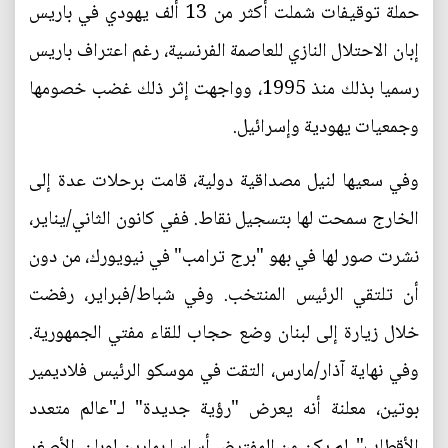
حملة توقيفات شملت أكثر من 13 ألف يهودي في باريس
إبان الاحتلال النازي للعاصمة الفرنسية، رغم اعتراف باريس
رسميا بذلك منذ 1995، وواجهت إثر ذلك غضب خصومها
وجمعيات يهودية وإسرائيل.
وفي سعيها لنيل مصداقية دولية، قامت برحلات عدة إلى
الخارج سمحت لها بتسجيل نقاط. ففي كانون الثاني/يناير،
نشرت صور لها في بهو "برج ترامب" في نيويورك، من دون
أن تلتقي الرئيس المنتخب. وفي شباط/فبراير، رفضت
خلال زيارة إلى لبنان وضع حجاب للقاء مفتي الجمهورية.
وفي نهاية آذار/مارس، التقت في موسكو الرئيس فلاديمير
بوتين، معلنة أنه يعرض "رؤية جديدة" لـ"عالم متعدد
الأقطاب". لم يكن من المفترض أساسا بمارين لوبان، الأصغر