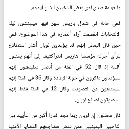
وللعولمة صدى لدى بعض الناخبين الذين أيدوه.
ففي حانة في شمال باريس سهر فيها ميلينشون ليلة
الانتخابات انقسمت آراء أنصاره في هذا الموضوع. ففي
حين قال البعض إنهم قد يؤيدون لوبان أشار استطلاع
للرأي أجرته مؤسسة هاريس انترآكتيف إلى أنهم يمثلون
أقلية إذ قال 52 في المئة من أنصار ميلينشون إنهم
سيؤيدون ماكرون في جولة الإعادة وقال 36 في المئة إنهم
سيمتنعون عن التصويت وقال 12 في المئة فقط إنهم
سيصوتون لصالح لوبان.
قال محللون إن لوبان ربما تجد قدرا أكبر من التأييد بين
الناخبين اليمينيين ممن تقض مضاجعهم القضايا الأمنية