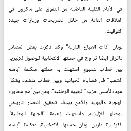
في الأيام القليلة الماضية من التفوق على ماكرون في
العلاقات العامة من خلال تصريحات وزيارات جيدة
التوقيت.
لوبان "ذات الطباع النارية" وكما ذكرت بعض المصادر
ماتزال ايضا تراوح في حملتها الانتخابية للوصول للإليزيه
بين خطاب شعبوي استهلت به حملتها متكلمة "باسم
الشعب" في قضاياه الحياتية وبين خطاب متشدد يشكل
عودة لأسس حزب "الجبهة الوطنية"، ومن بين أهم محاوره
الهجرة والهوية والأمن بهدف تحقيق انتصار تاريخي
يوصلها للإليزيه. واستهلت زعيمة "الجبهة الوطنية"
الفرنسية مارين لوبان حملتها الانتخابية، متكلمة "باسم