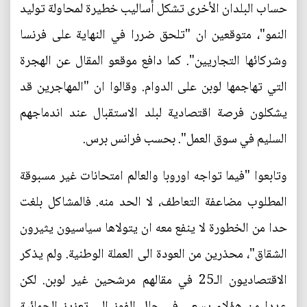
حساب البلدان الأخرى تشكل أساليب خطيرة لمحاولة توليد
النمو"، متوقعين ان "تلحق ضررا في النهاية على فرنسا
وشركائها التجاريين". كما دافع موقعو المقال عن الهجرة
التي تهاجمها لوبن على الدوام. وقالوا ان "المهاجرين قد
يشكلون فرصة اقتصادية لبلد الاستقبال عند اندماجهم
السليم في سوق العمل". بحسب فرانس برس.
وتابعوا "فيما تواجه اوروبا والعالم امتحانات غير مسبوقة
المطلوب مضاعفة التعاطف، لا الحد منه. فالمشاكل بلغت
حدا من الخطورة لا ينفع معه ان يتولاها سياسيون يثيرون
الشقاق"، محذرين من العودة الى العملة الوطنية. ولم يذكر
الاقتصاديون الـ25 في مقالهم مرشحين غير لوبن. لكن
عددا من هؤلاء يسعى في حال الفوز الى تعزيز الحمائية