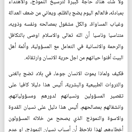
ولا شك هناك حاجة كبيرة لترسيخ النموذج، والاهتداء
بمبادئه، فالعالم اليوم يضج بالظلم، ويعاني من ضعف العدالة
وغياب المساواة، والكل مشغول بمصالحه ونفسه وذويه،
متناسيا وناسيا أن الله تعالى والاسلام اوصى بالتكافل
والرحمة والانسانية في التعامل مع المسؤولية، وأئمة أهل
البيت أفنوا حياتهم من اجل حرية الانسان وارتقائه.
فكيف ولماذا يموت الانسان جوعا، في بلاد تضج بالغنى
والثروات الطبيعية والبشرية، أليس هذا دليلا كافيا على
تقصير المسؤولين ونسيانهم لدورهم ومسؤولياتهم،
وانشغالهم بمصالحهم، أليس هذا دليل على نسيان القدوة
والاسوة والنموذج الذي يصحح من خلاله المسؤولون
أخطاءهم، لهذا نلاحظ أن أسباب نسيان النموذج، او عدم