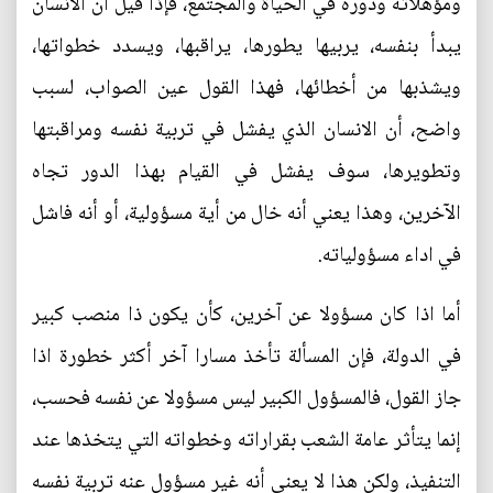
ومؤهلاته ودوره في الحياة والمجتمع، فإذا قيل أن الانسان
يبدأ بنفسه، يربيها يطورها، يراقبها، ويسدد خطواتها،
ويشذبها من أخطائها، فهذا القول عين الصواب، لسبب
واضح، أن الانسان الذي يفشل في تربية نفسه ومراقبتها
وتطويرها، سوف يفشل في القيام بهذا الدور تجاه
الآخرين، وهذا يعني أنه خال من أية مسؤولية، أو أنه فاشل
في اداء مسؤولياته.
أما اذا كان مسؤولا عن آخرين، كأن يكون ذا منصب كبير
في الدولة، فإن المسألة تأخذ مسارا آخر أكثر خطورة اذا
جاز القول، فالمسؤول الكبير ليس مسؤولا عن نفسه فحسب،
إنما يتأثر عامة الشعب بقراراته وخطواته التي يتخذها عند
التنفيذ، ولكن هذا لا يعني أنه غير مسؤول عنه تربية نفسه