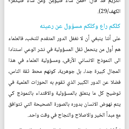
الكريم قد قال: «فَمَن شَاء فَلْيُؤْمِن وَمَن شَاء فَلْيكْفُرْ»
الكهف/29).
كلكم راع وكلكم مسؤول عن رعيته
على أننا ينبغي أن لا نغفل الدور المتقدم للنخب، فالعلماء
هم أول من يتحمل ثقل المسؤولية في نشر الوعي استنادا
الى النموذج الانساني الأرقى، ومسؤولية العلماء في هذا
المجال كبيرة جدا، بل جوهرية، كونهم محط ثقة الناس،
فضلا عن الدور الكبير الذي تقوم به الحوزات العلمية في
توضيح كل ما يتعلق بالمسؤولية والاقتداء بالنموذج كي
يتم نهوض الانسان بدوره بالصورة الصحيحة التي تتوافق
مع مبدأ الخير والاصلاح والنجاح في وقت واحد.