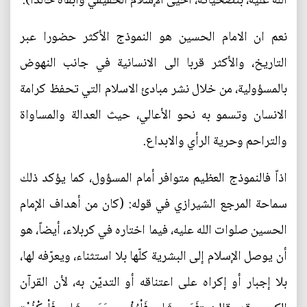
الله عليه، بتضحياته، أحيى الإسلام الحقيقي وأبقاه خالداً).
نعم ان الامام الحسين هو النموذج الأكثر حضورا عبر
التاريخ، والأكثر قربا الى الانسانية في جانب النهوض
بالمسؤولية، من خلال نشر مبادئ الاسلام التي تحفظ كرامة
الانسان وتسمو به نحو الأعالي، حيث العدالة والمساواة
والتراحم وحرية الرأي والابداع.
اذاً فالنموذج العظيم متوافر أمام المسؤول، كما يؤكد ذلك
سماحة المرجع الشيرازي في قوله: (كان من أهداف الإمام
الحسين صلوات الله عليه، فيما اختاره في كربلاء، أيضاً، هو
أن يوصل الإسلام إلى البشرية كلّها بلا استثناء، ويعرّفه لها،
بلا إجبار أو إكراه على اعتناقه أو التديّن به، لأن القرآن