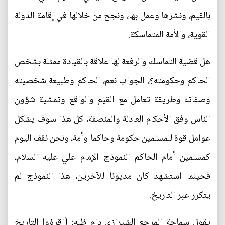
بالقيم، ونشرها وعمل بها، ونجح من خلالها في إقامة الدولة
القوية، والأمة المتماسكة.
هل قضية التماسك والرفعة لها علاقة بالقيادة ممثلة بشخص
الحاكم وحكومته؟، الجواب نعم، الحاكم وطبيعة شخصيته
وصفاته وطريقة تعامل مع القيم والواقع وتمشية شؤون
الناس وفق الأحكام العادلة والمنصفة، كل هذا سوف يشكل
عوامل قوة للمسلمين حكومة وحاكما وأمة، ونحن نقف اليوم
كمسلمين أمام الحاكم النموذج الإمام علي عليه السلام،
فحينما استشهد كان مديونا للآخرين، هذا النموذج لم
يتكرر عبر التاريخ.
يقول سماحة المرجع الشيرازي دام ظله: (اقرؤوا التاريخ