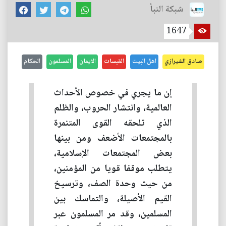
شبكة النبأ
1647
صادق الشيرازي
اهل البيت
القبسات
الايمان
المسلمون
الحكام
إن ما يجري في خصوص الأحداث
العالمية، وانتشار الحروب، والظلم
الذي تلحقه القوى المتنمرة
بالمجتمعات الأضعف ومن بينها
بعض المجتمعات الإسلامية،
يتطلب موقفا قويا من المؤمنين،
من حيث وحدة الصف، وترسيخ
القيم الأصيلة، والتماسك بين
المسلمين، وقد مر المسلمون عبر