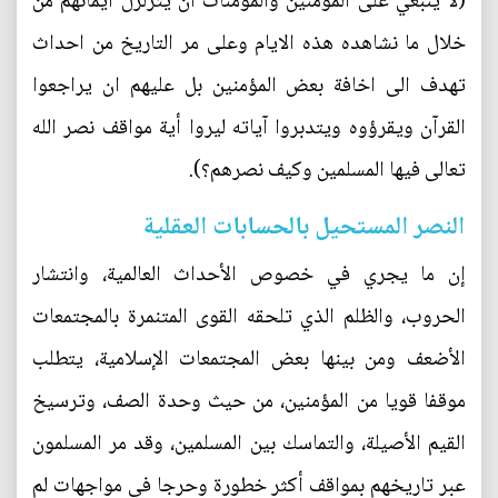
(لا ينبغي على المؤمنين والمؤمنات ان يتزلزل ايمانهم من
خلال ما نشاهده هذه الايام وعلى مر التاريخ من احداث
تهدف الى اخافة بعض المؤمنين بل عليهم ان يراجعوا
القرآن ويقرؤوه ويتدبروا آياته ليروا أية مواقف نصر الله
تعالى فيها المسلمين وكيف نصرهم؟).
النصر المستحيل بالحسابات العقلية
إن ما يجري في خصوص الأحداث العالمية، وانتشار
الحروب، والظلم الذي تلحقه القوى المتنمرة بالمجتمعات
الأضعف ومن بينها بعض المجتمعات الإسلامية، يتطلب
موقفا قويا من المؤمنين، من حيث وحدة الصف، وترسيخ
القيم الأصيلة، والتماسك بين المسلمين، وقد مر المسلمون
عبر تاريخهم بمواقف أكثر خطورة وحرجا في مواجهات لم