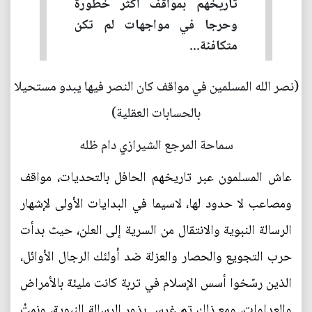
تاريخهم بمواقف أكثر خطورة
وحرجا في مواجهات لم تكن
متكافئة...
(نصر الله المسلمين في مواقف كان النصر فيها يبدو مستحيلا
بالحسابات العقلية)
سماحة المرجع الشيرازي دام ظله
عاش المسلمون عبر تاريخهم الحافل بالتحديات، مواقف
ومصاعب لا حدود لها، لاسيما في البدايات الأولى لإشهار
الرسالة النبوية والانتقال من السرية إلى العلن، حيث بدأت
حرب التجويع والحصار والعزلة ضد أولئك الرجال الأوائل،
الذين رسّخوا أسس الإسلام في تربة كانت مليئة بالأمراض
والعداوات، ومع ذلك تم غرس بذور الرسالة النبوية، ونمتْ