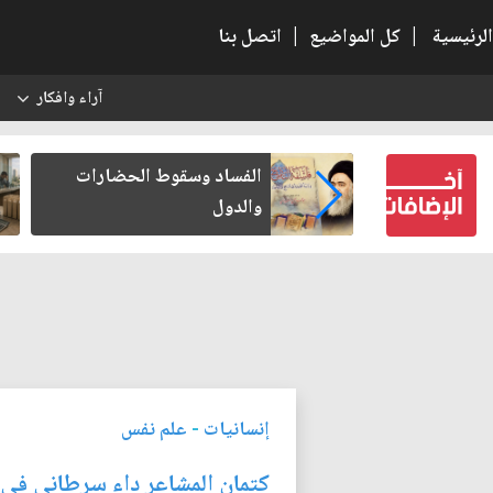
الرئيسية
|
كل المواضيع
|
اتصل بنا
آراء وافكار
س
 كتب لنفسه
الفساد وسقوط الحضارات
والدول
إنسانيات
-
علم نفس
كتمان المشاعر داء سرطاني في