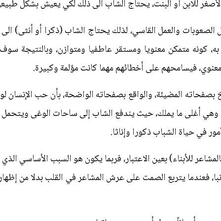
الأصغر للابن أو البنت، يحتاج الشاب الى ذلك لكي يعيش بشكل طبيع
الصعوبات والعمل القاسي، لذلك يحتاج الشاب (ذكرا أو أنثى) الى ح
به، كونه متمكن معنويا ومستقر عاطفيا ومتوازن، وبالنتيجة سوف 
معنوي، فيسامحهم على أخطائهم مهما كانت مؤلمة وكبيرة.
خ بصفحاته المضيئة، والواقع بصفحاته الواضحة، بأن حب الإنسان لوط
وهي أغلى ما يملك، حيث يندفع الشاب إلى ساحات الوغى ويتحمل 
ر في حياة الشباب ذكورا وإناثا.
لمشاعر للأبناء) بعين الاعتبار، فربما يكون هو السبب الأساسي الذي 
ا، فعندما يتربع الصمت على عرش المشاعر في القلب بدلا من إظهار