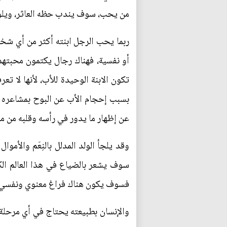
من يحب، سوف يندب حظه العاثر، ويلوم 
ربما يحب الرجل ابنته أكثر من أي شخص 
أو نفسية، فهناك رجال يكتمون محبتهم ل
تكون الابنة الوحيدة للأب، لأنها لا ت
بسبب إحجام الأب عن البوح بمشاعره ال
عن إظهار ما يدور في رأسه وقلبه من مح
وقد يلجأ الولد المدلل بالنِعَم والأمو
سوف يشعر بالضياع في هذا العالم الكبي
فسوف يكون هناك فراغ معنوي ونفسي، قد
والإنسان بطبيعته يحتاج في أي مرحلة 