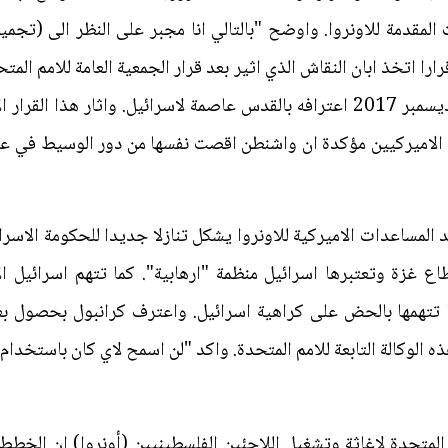
لمقدمة للاونروا. واوضح "بالتالي انا مجبر على النظر الى (تجميد 
قرارا اتخذ ابان النقاش الذي اثير بعد قرار الجمعية العامة للامم 
وكان ترامب اعلن في 6 كانون الاول/ديسمبر 2017 اعترافه بالقدس عاصمة لاسرائيل.
الاميركيين مؤكدة ان واشنطن اقصت نفسها من دور الوسيط في عملي
 المساعدات الاميركية للاونروا يشكل تنازلا جديدا للحكومة الاسرائ
غزة وتعتبرها اسرائيل منظمة "ارهابية". كما تتهم اسرائيل الاو
ما تتهمها بالحض على كراهية اسرائيل. واعترف كرانبول بحصول بع
الوكالة التابعة للامم المتحدة. واكد "لن اسمح لاي كان باستخدام 
المتحدة لإغاثة وتشغيل اللاجئين الفلسطينيين (أونروا) إن الخطط 