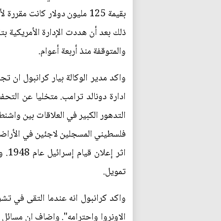
ذلك بعد أن هددت الإدارة الأمريكية ب
والمتوقفة منذ أربعة أعوام.
واكد مدير الوكالة بيار كرانبول ان ت
ادارة دونالد ترامب. متخليا عن التحف
فلسطيني المسجلين لاجئين في الأراضي 
تمويل.
الاونروا واحترامه". واضاف ان مسائل ح