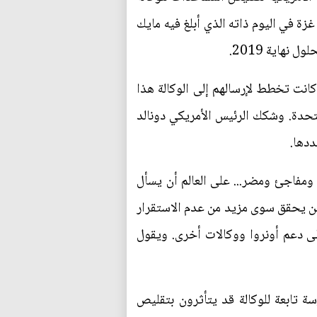
ة في اليوم ذاته الذي أبلغ فيه مايك
نهاية 2019.
م في الأونروا، أنها ستحجب 65 مليون دولار من 125 مليون دولار كانت تخطط لإرسالهم إلى الوكالة هذا
متحدة. وشكك الرئيس الأمريكي دونالد
ددها.
ومفاجئ ومضر... على العالم أن يسأل
 لن يحقق سوى مزيد من عدم الاستقرار
ى دعم أونروا ووكالات أخرى. ويقول
 أثناء زيارة مدرسة للبنات في مدينة غزة إن نحو 525 ألف صبي وفتاة في 700 مدرسة تابعة للوكالة قد يتأثرون بتقليص