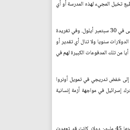
يع تخيل المجيء لهذه المدرسة أو أي
ويقول مسؤولون أمريكيون إن واشنطن منحت 355 مليون دولار لأونروا في العام المالي 2017 الذي انتهى في 30 سبتمبر أيلول. وفي تغريدة
لدولارات سنويا ولا تنال أي تقدير أو
يا من تلك المدفوعات الكبيرة لهم في
دعا إلى خفض تدريجي في تمويل أونروا
يترك إسرائيل في مواجهة أزمة إنسانية
على صعيد متصل قالت وزارة الخارجية الأمريكية إن الولايات المتحدة لن تصرف مساعدات غذائية قيمتها 45 مليون دولار كانت قد تعهدت