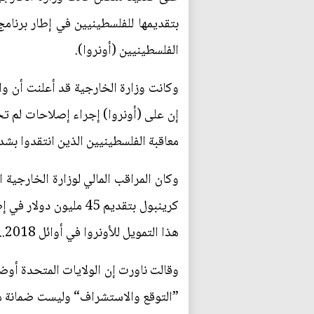
بتقديمها للفلسطينيين في إطار برنامج 
الفلسطينيين (أونروا).
إن على (أونروا) إجراء إصلاحات لم تح
معاقبة الفلسطينيين الذين انتقدوا بشد
كرينبول بتقديم 45 مل
هذا التمويل للأونروا في أوائل 2018... سيُرسل خطاب إضافي وحزمة إسهامات لتأكيد هذه المساهمة بحلول أوائل يناير 2018 أو قبل ذلك“.
”التوقع والاستشراف“ وليست ضمانة مكفو