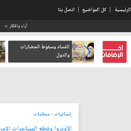
الرئيسية
|
كل المواضيع
|
اتصل بنا
آراء وافكار
س
بعين كتب لنفسه
الفساد وسقوط الحضارات
والدول
إنسانيات
-
منظمات
الأونروا وقطع المساعدات الامري