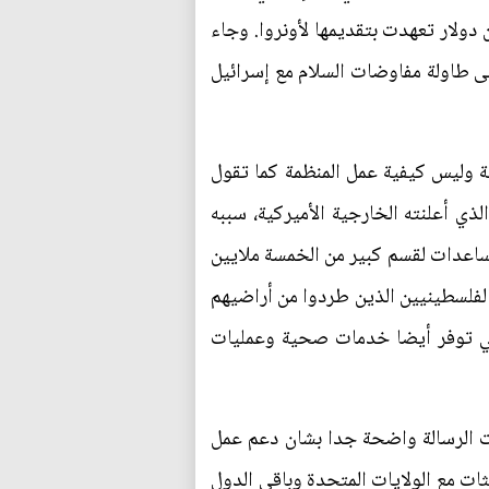
لار كانت مقررة لأونروا، كما علقت واشنطن لاحقا مساعداتها الغذائية بقيمة 45 مليون دولار تعهدت بتقديمها لأونروا. وجاء
لى طاولة مفاوضات السلام مع إسرائيل
ية وليس كيفية عمل المنظمة كما تقول
ذي أعلنته الخارجية الأميركية، سببه
 بين واشنطن والقيادة الفلسطينية. والاونروا التي تأسست عام 1949 تقدم المساعدات لقسم كبير من الخمسة ملايين
الفلسطينيين الذين طردوا من أراضيهم
ي في مدارس الاونروا التي توفر أيضا خدمات صحية وعمليات
 الاميركيين في واشنطن، "كانت الرسالة واضحة جدا بشان دعم عمل
ثات مع الولايات المتحدة وباقي الدول