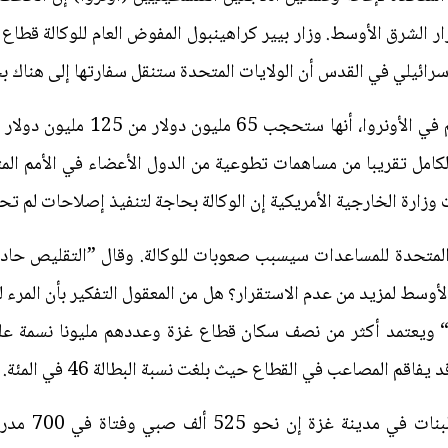
الشرق الأوسط. وزار بيير كراهينبول المفوض العام للوكالة قطاع غز
رائيلي في القدس أن الولايات المتحدة ستنقل سفارتها إلى هناك بحلول 
وأعلنت الولايات المتحدة، أكبر مساه
الكامل تقريبا من مساهمات تطوعية من الدول الأعضاء في الأمم ال
وزارة الخارجية الأمريكية إن الوكالة بحاجة لتنفيذ إصلاحات لم تح
المتحدة للمساعدات سيسبب صعوبات للوكالة. وقال ”التقليص حاد 
لأوسط لمزيد من عدم الاستقرار؟ هل من المعقول التفكير بأن المرء
؟“ ويعتمد أكثر من نصف سكان قطاع غزة وعددهم مليونا نسمة عل
قم المصاعب في القطاع حيث بلغت نسبة البطالة 46 في المئة.
وقال كراهينبول