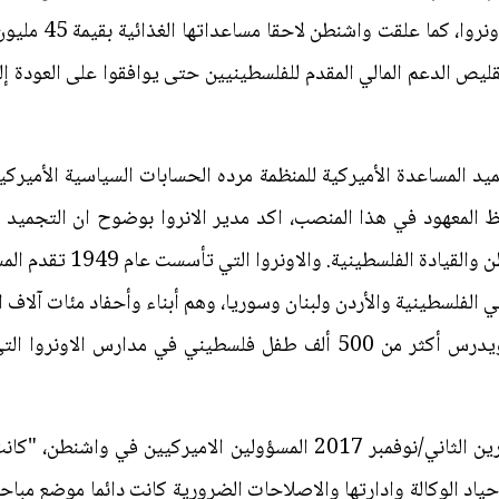
بقيمة 125 مليون دو
تقليص الدعم المالي المقدم للفلسطينيين حتى يوافقوا على العودة إ
جميد المساعدة الأميركية للمنظمة مرده الحسابات السياسية الأميرك
ظ المعهود في هذا المنصب، اكد مدير الانروا بوضوح ان التجميد ال
التدهور الكبير في العلاقات
الفلسطينية والأردن ولبنان وسوريا، وهم أبناء وأحفاد مئات آلاف 
اثر إعلان قيام إسرائيل عام 1948. ويدرس أكثر من 500 ألف طفل فلسطين
واكد كرانبول انه عندما التقى في تشرين الثاني/نوفمبر 2017 المسؤولين
ياد الوكالة وادارتها والاصلاحات الضرورية كانت دائما موضع مباح