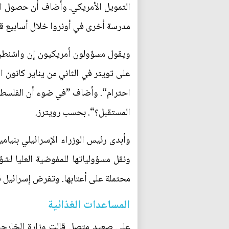
التمويل الأمريكي. وأضاف أن حصول ال
مدرسة أخرى في أونروا خلال أسابيع قليلة لأقول للأطباء ‭‭‭'‬‬‬‭‭‭‬‬‬
على تويتر في الثاني من يناير كانون ا
احترام“. وأضاف ”في ضوء أن الفلسطيني
المستقبل؟“. بحسب رويترز.
وأبدى رئيس الوزراء الإسرائيلي بنيام
ونقل مسؤولياتها للمفوضية العليا لشؤو
محتملة على أعتابها. وتفرض إسرائيل ق
المساعدات الغذائية