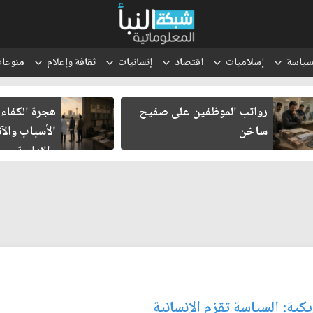
ياسة
إسلاميات
اقتصاد
إنسانيات
ثقافة وإعلام
منوعا
رواتب الموظفين على صفيح
هجرة الكفاءا
ساخن
الأسباب والآث
والإدارية
كية: السياسة تقزم الإنسانية