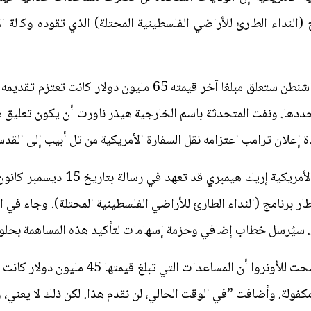
(النداء الطارئ للأراضي الفلسطينية المحتلة) الذي تقوده وكالة ا
وكانت وزارة الخارجية قد أعلنت أن واشنطن ستعلق مبلغا آخر قيمته
ددها. ونفت المتحدثة باسم الخارجية هيذر ناورت أن يكون تعليق 
ة إعلان ترامب اعتزامه نقل السفارة الأمريكية من تل أبيب إلى القد
وكان المراقب المالي لوزارة الخارجية ا
يون دولار في إطار برنامج (النداء الطارئ للأراضي الفلسطينية المحتلة). وجاء
وقالت ناورت إن الولايات المتحدة أوضحت للأون
لة. وأضافت ”في الوقت الحالي، لن نقدم هذا. لكن ذلك لا يعني، وأو