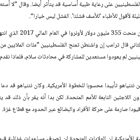
فلسطينيين على رعاية طبية أساسية قد يتأثر أيضا. وقال ”لا أستط
للأسف فشلنا'. الفشل ليس خيارا“.
لثاني قال ترامب إن واشنطن تمنح الفلسطينيين ”مئات الملايين من ا
ين لم يعودوا مستعدين للمشاركة في محادثات سلام، فلماذا نقدم أ
ين نتنياهو تأييدا محسوبا للخطوة الأمريكية. وكان نتنياهو قد 
ن اللاجئين التابعة للأمم المتحدة. لكن بدا أنه يقر بأن ذلك قد 
يودا صارمة على حركة الأفراد والبضائع عبر الحدود مع قطاع غزة.