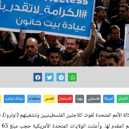
لانسان
أمريكا
فلسطين
يهود
الاستعمار
القدس
منظمات
دونالد ترامب
ا
 الأمم المتحدة لغوث اللاجئين الفلسطينيين وتشغيلهم (اونروا)، بع
الر