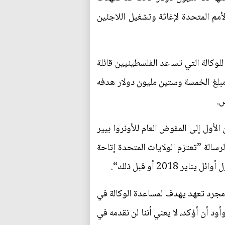
لأمم المتحدة لإغاثة وتشغيل اللاجئين
 65 مليون دولار كانت تعتزم تقديمه للوكالة التي تساعد الفلسطينيين قائلة
مبلغ الخمسة وستين مليون دولار هدفه
س.
لأمريكية إريك هيمبري قد تعهد في رسالة بتاريخ 15 ديسمبر كانون الأول إلى المفوض العام للأونروا بيير
 في الرسالة ”تعتزم الولايات المتحدة إتاحة
روا أن المساعدات التي تبلغ قيمتها 45 مليون دولار كانت مجرد تعهد يهدف لمساعدة الوكالة في
د أن أؤكد، لا يعني أننا لن نقدمه في