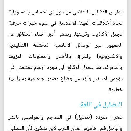
يمارس التضليل الاعلامي من دون اي احساس بالمسؤولية
تجاه أخلاقيات المهنة الاعلامية في ضوء خبرات حرفية
تجمل الأكاذيب وتزينها، وبمعنى أدق اخفاء الحقائق عن
الجمهور عبر الوسائل الاعلامية المختلفة (التقليدية
والالكترونية) واغراق بالأخبار والمعلومات المزيفة
والمحرفة، مما يحول الوقائع الى مجرد اوهام تعشعش في
رؤوس المتلقين وتؤسس لوضاع وصور اجتماعية وسياسية
خطيرة.
التضليل في اللغة:
تقترن مفردة (تضليل) في المعاجم والقواميس بالشر
والباطل ففي قاموس لسان العرب لأبن منظور، فأن التضليل