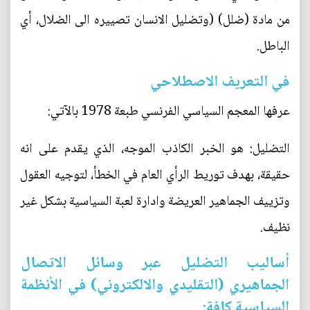
من مادة (ضلل) (وتضليل الانسان تصييره الى الضلال، أي
الباطل.
في التعريف الاصطلاحي
عرفها المعجم السياسي الفرنسي طبعة 1978 بالآتي:
التضليل: هو الخبر الكاذب الموجه، الذي يقدم على انه
حقيقة، بهدف توريط الرأي العام في الخطأ، لتوجيه العقول
وتزييف الجماهير العريضة وادارة لعبة السياسية بشكل غير
نظيف.
أساليب التضليل عبر وسائل الاتصال
الجماهيري (التقليدي والالكتروني) في الأنظمة
السياسية كافة: