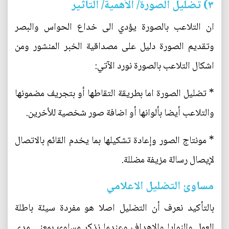
۳) تضليل الصورة/ الأهمية/ التأثير
ان التلاعب بالصورة يؤدي الى خداع الحواس والبصر
وتقديم الصورة دليل على مصداقية الخبر المنشور ومن
اشكال التلاعب بالصورة نورد الآتي:
* تضليل الصورة اما بطريقة التقاطها أو بتجريف مضمونها
والتلاعب أيضا بألوانها أو اضافة صور شخصية للأخرين.
* مونتاج الصور وإعادة تشكيلها بما يخدم القائم بالاتصال
لإيصال رسالة مزيفة مضللة.
مساوئ التضليل الاعلامي
بالتأكيد نعرف أن التضليل اصلا هو مفردة سيئة باطلة
العمل والنوايا والاهداف وعندما نذكر مساوئ بمعنى مدى