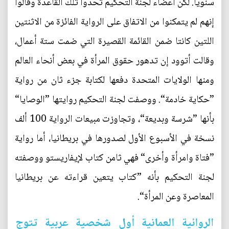
سنويا. لكن أعضاء لجنة التحكيم تحدوا تلك القاعدة وقالوا
إنهم لم يتمكنوا من الاتفاق على الرواية الفائزة من الاثنتين
اللتين كانتا ضمن القائمة القصيرة التي ضمت ستة أعمال،
وقالت أتوود إن تدهور حقوق المرأة في بعض أنحاء العالم
ومنها الولايات المتحدة دفعها لكتابة جزء ثان من رواية
”حكاية خادمة“. ووصفت لجنة التحكيم روايتها ”الوصايا“
بأنها ”شرسة وبديعة“، وتجاوزت مبيعات الرواية 100 ألف
نسخة في الأسبوع الأول لصدورها في بريطانيا، أما رواية
”فتاة وامرأة وأخرى“ فهي ثامن كتاب لإيفاريستو ووصفته
لجنة التحكيم بأنه ”كتاب يتعين قراءته عن بريطانيا
المعاصرة وعن المرأة“.
الروائية العمانية أول شخصية عربية تتوج