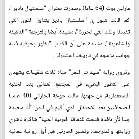
مارلين بوث (64 عاما) وصدرت بعنوان "سلستيال باديز"،
كما قالت هيوز إن "سلستيال باديز يتناول القوى التي
تقيدنا وتلك التي تحررنا"، مشيدة أيضا بالترجمة "الدقيقة
والشاعرية". مشددة على أن الكتاب "يظهر بحرفية فنية
جوانب مزعجة في تاريخنا المشترك".
وتروي رواية "سيدات القمر" حياة ثلاث شقيقات يشهدن
على التطور البطيء في المجتمع العماني بعد الحقبة
الاستعمارية، من جهتها، قالت جوخة الحارثي (40 عاما)
للصحافيين بعد الاحتفال الذي أقيم في لندن "أنا سعيدة
جدا لأن نافذة فتحت للثقافة العربية الغنية" شاكرة ناشري
روايتها والمترجمة، وتعتبر الحارثي هي أول روائية عمانية