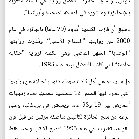
دولار). وتُمنح الجائزة ”لأفضل رواية في السنة مكتوبة
بالإنجليزية ومنشورة في المملكة المتحدة وأيرلندا“.
وسبق أن فازت الكندية أتوود (79 عاما) بالجائزة في عام
2000 عن روايتها ”السفاح الأعمى“. ونُشرت روايتها
”الوصايا“ الشهر الماضي وهي تكملة لرواية ”حكاية
خادمة“ التي كانت الأفضل مبيعا عام 1985.
وإيفاريستو هي أول كاتبة سوداء تفوز بالجائزة عن روايتها
التي تسرد فيها قصص 12 شخصية معظمها نساء زنجيات
أعمارهن بين 19 و93 عاما ويعيشن في بريطانيا، وعلى
الرغم من منح الجائزة لكاتبين مناصفة مرتين من قبل فإن
القواعد تغيرت في عام 1993 لتمنح لكاتب واحد فقط