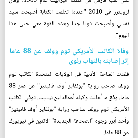
على لقب فارس من الملكة اليزابيث عام 1989، وقال
لرويترز في 2010 ”عندما تعلمت الكتابة أصبحت سيد
نفسي وأصبحت قويا جدا وهذه القوة معي حتى هذا
اليوم“.
وفاة الكاتب الأمريكي توم وولف عن 88 عاما
إثر إصابته بالتهاب رئوي
فقدت الساحة الأدبية في الولايات المتحدة الكاتب توم
وولف صاحب رواية "بونفاير أوف فانيتيز" عن عمر 88
عاما، وفق ما أعلنت وكيلة أعماله لين نيسبت، توفي الكاتب
الأمريكي توم وولف صاحب رواية "بونفاير أوف فانيتيز"
وأحد أبرز وجوه "الصحافة الجديدة" الاثنين في نيويورك
عن 88 عاما.