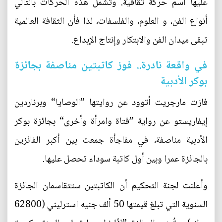
عليها اسم حركة ثقافية. وتشمل هذه الحركات بالتالي
أنواع الفن، و العلوم، والفلسفات، لذا فأن الثقافة العالمية
تبقى ميدان الفن والابتكار وإنتاج الإبداع.
في واقعة نادرة.. فوز كاتبتين مناصفة بجائزة
بوكر الأدبية
فازت مارجريت أتوود عن روايتها ”الوصايا“ وبرناردين
إيفاريستو عن رواية ”فتاة وامرأة وأخرى“ بجائزة بوكر
الأدبية مناصفة، في مفاجأة جمعت بين أكبر الفائزين
بالجائزة عمرا وبين أول كاتبة سوداء تحصل عليها.
وأعلنت لجنة التحكيم أن الكاتبتين ستتقاسمان الجائزة
السنوية التي تبلغ قيمتها 50 ألف جنيه استرليني (62800