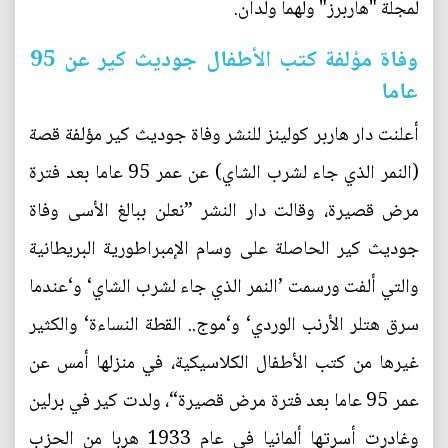
لمجلة "هاربرز" ولهما ولدان.
وفاة مؤلفة كتب الأطفال جوديث كير عن 95
عاما
أعلنت دار هاربر كولينز للنشر وفاة جوديث كير مؤلفة قصة
(النمر الذي جاء لشرب الشاي) عن عمر 95 عاما بعد فترة
مرض قصيرة، وقالت دار النشر ”نعلن ببالغ الأسى وفاة
جوديث كير الحاصلة على وسام الإمبراطورية البريطانية
والتي ألفت ورسمت ’النمر الذي جاء لشرب الشاي‘ و‘عندما
سرق هتلر الأرنب الوردي‘ و‘موج.. القطة النساءة‘ والكثير
غيرها من كتب الأطفال الكلاسيكية، في منزلها أمس عن
عمر 95 عاما بعد فترة مرض قصيرة“، ولدت كير في برلين
وغادرت أسرتها ألمانيا في عام 1933 هربا من الحزب