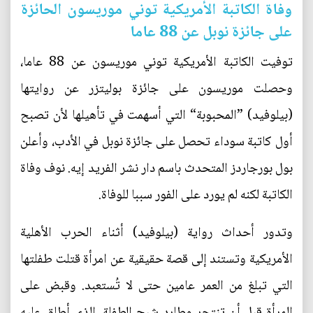
وفاة الكاتبة الأمريكية توني موريسون الحائزة
على جائزة نوبل عن 88 عاما
توفيت الكاتبة الأمريكية توني موريسون عن 88 عاما،
وحصلت موريسون على جائزة بوليتزر عن روايتها
(بيلوفيد) ”المحبوبة“ التي أسهمت في تأهيلها لأن تصبح
أول كاتبة سوداء تحصل على جائزة نوبل في الأدب، وأعلن
بول بورجاردز المتحدث باسم دار نشر الفريد إيه. نوف وفاة
الكاتبة لكنه لم يورد على الفور سببا للوفاة.
وتدور أحداث رواية (بيلوفيد) أثناء الحرب الأهلية
الأمريكية وتستند إلى قصة حقيقية عن امرأة قتلت طفلتها
التي تبلغ من العمر عامين حتى لا تُستعبد. وقبض على
المرأة قبل أن تنتحر وطارد شبح الطفلة، الذي أطلق عليه