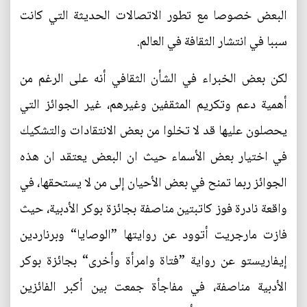
البعض خصوصا مع تطور الاتصالات الحديثة التي كانت
سببا في انتشار الثقافة في العالم.
لكن بعض الخبراء في الشأن الثقافي أنه على الرغم من
أهمية دعم وتكريم المثقفين وغيرهم، غير الجوائز التي
يحصلون عليها قد لا تخلوا من بعض الانتقادات والتشكيك
في اختيار بعض الأسماء حيث ان البعض يعتقد ان هذه
الجوائز ربما تمنح في بعض الأحيان إلى من لا يستحقها، في
واقعة نادرة فوز كاتبتين مناصفة بجائزة بوكر الأدبية، حيث
فازت مارجريت أتوود عن روايتها ”الوصايا“ وبرناردين
إيفاريستو عن رواية ”فتاة وامرأة وأخرى“ بجائزة بوكر
الأدبية مناصفة، في مفاجأة جمعت بين أكبر الفائزين