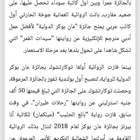
بالجائزة عمرا وبين أول كاتبة سوداء تحصل عليها، على
صعيد مقارب، باتت الروائية العمانية جوخة الحارثي أول
كاتب عربي يمنح جائزة "مان بوكر الدولية" لأفضل عمل
أدبي مترجم للإنكليزية عن روايتها "سيدات القمر" التي
تشكل شاهدا على تحول بلدها بعد مرحلة الاستعمار.
بينما فازت الروائية أولغا توكارتشوك بجائزة مان بوكر
الدولية للرواية، لتصبح أول بولندية تفوز بالجائزة المرموقة،
وحصلت توكارتشوك على الجائزة التي تبلغ قيمتها 50 ألف
جنيه استرليني عن روايتها "رحلات طيران"، في وقت
سابق، فازت رواية ”بائع الحليب“ (ميلكمان) للكاتبة آنا
بيرنز بجائزة مان بوكر لعام 2018 لتنال بذلك الروائية
القادمة من أيرلندا الشمالية التكريم الأدبي المرموق عن