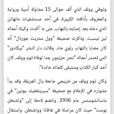
وتوفي وولف الذي ألف حوالى 15 محاولة أدبية ورواية
والمعروف بأناقته الكبيرة، في أحد مستشفيات مانهاتن
الذي دخله بعد إصابته بالتهاب، على ما أكدت وكيلة أعماله
لين نيسبت. وذكرت صحيفة "وول ستريت جورنال" أنه
كان مصابا بالتهاب رئوي حاد. وقالت دار النشر "بيكادور"
التي تصدر أعماله "نحن حزينون جدا لوفاة توم وولف. كان
أحد كبار الكتاب وستبقى كلماته خالدة".
وكان توم وولف من خريجي جامعة يال العريقة، وقد بدأ
مشواره في الإعلام مع صحيفة "سبرينغفيلد يونين" في
ماساتشوستس عام 1956. وانضم لاحقا إلى "واشنطن
بوست" حيث كان مراسلا في هافانا وواشنطن. واستقال