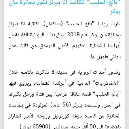
"بائع الحليب" للكاتبة آنا بيرنز تفوز بجائزة مان
بوكر
فازت رواية ”بائع الحليب“ (ميلكمان) للكاتبة آنا بيرنز
بجائزة مان بوكر لعام 2018 لتنال بذلك الروائية القادمة من
أيرلندا الشمالية التكريم الأدبي المرموق عن ثالث عمل
روائي طويل لها.
وتدور أحداث الرواية في مدينة لا تذكرها بالاسم خلال
”الاضطرابات“ الدامية في أيرلندا الشمالية، ويروي فيها
”بائع الحليب“ قصة علاقة غرامية بين فتاة ورجل يكبرها
في السن، وتسلمت بيرنز (56 عاما) المولودة في بلفاست
الجائزة من كاميلا دوقة كورنوول وزوجة الأمير تشارلز
بالإضافة إلى 50 ألف جنيه استرليني (65900 دولار).