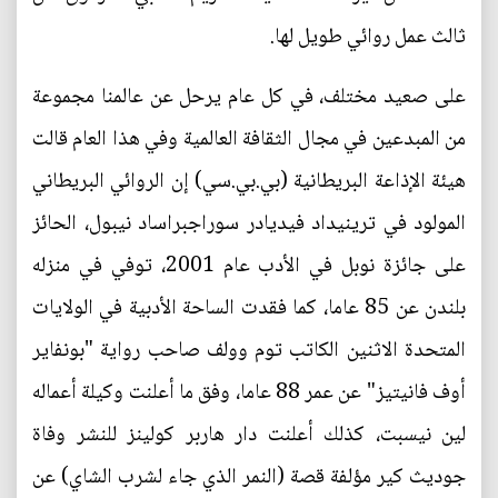
ثالث عمل روائي طويل لها.
على صعيد مختلف، في كل عام يرحل عن عالمنا مجموعة
من المبدعين في مجال الثقافة العالمية وفي هذا العام قالت
هيئة الإذاعة البريطانية (بي.بي.سي) إن الروائي البريطاني
المولود في ترينيداد فيديادر سوراجبراساد نيبول، الحائز
على جائزة نوبل في الأدب عام 2001، توفي في منزله
بلندن عن 85 عاما، كما فقدت الساحة الأدبية في الولايات
المتحدة الاثنين الكاتب توم وولف صاحب رواية "بونفاير
أوف فانيتيز" عن عمر 88 عاما، وفق ما أعلنت وكيلة أعماله
لين نيسبت، كذلك أعلنت دار هاربر كولينز للنشر وفاة
جوديث كير مؤلفة قصة (النمر الذي جاء لشرب الشاي) عن