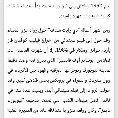
عام 1962 وانتقل إلى نيويورك حيث بدأ يعد تحقيقات
كبيرة ضمنت له شهرة واسعة.
ومن أشهر أعماله "ذي رايت ستاف" حول رواد غزو الفضاء
وقد حول إلى فيلم سينمائي من إخراج فيليب كوفمان فاز
بأربع جوائز أوسكار في 1984، إلا أن شهرته العالمية أتت
فعلا من "بونفاير أوف فانيتيز" الذي يدرج فيه وصفا دقيقا
لمدينة نيويورك وتوتراتها العرقية والهوة بين الأثرياء في
وول ستريت والفقراء في برونكس بحس فكاهي كبير. وقد
حولت الرواية إلى فيلم سينمائي أيضا وبقيت لمدة سنة في
قائمة أفضل مبيعات الكتب التي تعدها صحيفة "نيويورك
تايمز"، وكان وولف متزوجا منذ 40 عاما من المديرة الفنية