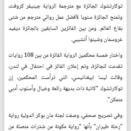
توكارتشوك الجائزة مع مترجمة الرواية جينيفر كروفت،
وتمنح الجائزة سنويا لأفضل عمل روائي مترجم من شتى
بقاع العالم. ومن بين الفائزين السابقين بالجائزة ديفيد
غروسمان وشينوا أتشيبي.
واختار خمسة محكمين الرواية الفائزة من بين 108 روايات
تقدمت للجائزة، وتم إعلان الفائز في احتفال في لندن،
وقالت ليسا ابيغنانيسي، التي ترأست المحكمين، إن
توكارتشوك "كاتبة ذات بديهة رائعة وخيال وأسلوب أدبي
متمكن".
وفي تصريح صحفي، وصفت لجنة مان بوكر الدولية رواية
"رحلة طيران" بأنها "رواية مكونة من شذرات متصلة من