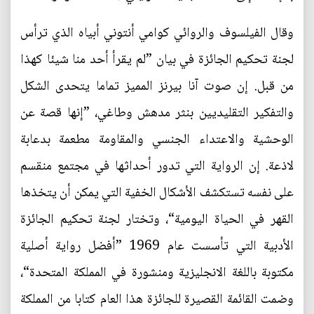
وقال الفيلسوف والروائي كوامي أنتوني أبياه الذي ترأس
لجنة تحكيم الجائزة في بيان ”لم يقرأ أحد منا شيئا كهذا
من قبل. إن صوت آنا بيرنز المميز تماما يتحدى الشكل
والتفكير التقليديين بنثر مدهش وطاغي، ”إنها قصة عن
الوحشية والاعتداء الجنسي والمقاومة مطعمة بدعابة
لاذعة. إن الرواية التي تدور أحداثها في مجتمع منقسم
على نفسه تستكشف الأشكال الخفية التي يمكن أن يتخذها
القهر في الحياة اليومية“، وتختار لجنة تحكيم الجائزة
الأدبية التي تأسست عام 1969 ”أفضل رواية أصلية
مكتوبة باللغة الانجليزية ومنشورة في المملكة المتحدة“،
وضمت القائمة القصيرة للجائزة هذا العام كتابا من المملكة