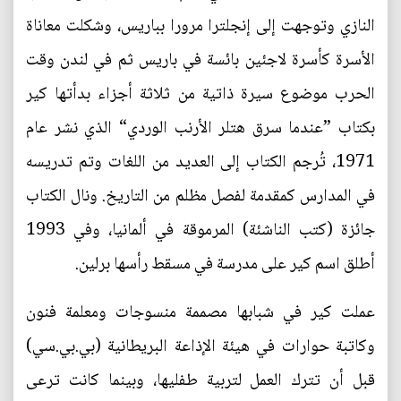
النازي وتوجهت إلى إنجلترا مرورا بباريس، وشكلت معاناة
الأسرة كأسرة لاجئين بائسة في باريس ثم في لندن وقت
الحرب موضوع سيرة ذاتية من ثلاثة أجزاء بدأتها كير
بكتاب ”عندما سرق هتلر الأرنب الوردي“ الذي نشر عام
1971، تُرجم الكتاب إلى العديد من اللغات وتم تدريسه
في المدارس كمقدمة لفصل مظلم من التاريخ. ونال الكتاب
جائزة (كتب الناشئة) المرموقة في ألمانيا، وفي 1993
أطلق اسم كير على مدرسة في مسقط رأسها برلين.
عملت كير في شبابها مصممة منسوجات ومعلمة فنون
وكاتبة حوارات في هيئة الإذاعة البريطانية (بي.بي.سي)
قبل أن تترك العمل لتربية طفليها، وبينما كانت ترعى