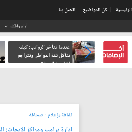
الرئيسية
|
كل المواضيع
|
اتصل بنا
آراء وافكار
س
النسبية.. حين
عندما تتأخر الرواتب: كيف
لباطل
تتآكل ثقة المواطن وتتراجع
إنتاجية الدولة؟
ثقافة وإعلام
-
صحافة
ادارة ترامب ومراكز الابحاث: ال