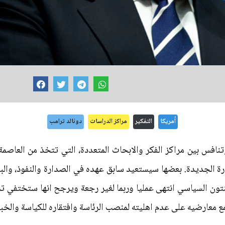
أمريكا
التفكير
مراكز الدراسات
دونالد ترامب
نافس بين مراكز الفكر والابحاث المتعددة، التي تتخذ من العاصمة
ارة الجديدة. بعضها سيستعيد سابق عهده في الصدارة والنفوذ، وال
ينتون السياسي انتهى عمليا وربما لغير رجعة ويرجح انها ستختفي ت
معارضيه على عدم اهليته لمنصب الرئاسة وافتقاره للكياسة والخبرة