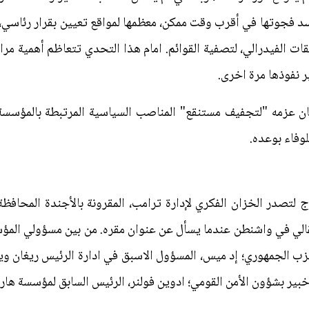
 عليه سد فجوتها في أقرب وقت ممكن، معظمها لمواقع تعيين بقرار رئاس
 الفيدرالي، لتصفية القوائم. امام هذا التحدي تتعاظم أهمية مراك
ر نفوذها مرة اخرى.
كان عزمه "لتجفيف مستنقع" المناصب السياسية المرتبطة بالمؤسسة
وفاء بوعده.
لتصدر الخزان الفكري لإدارة ترامب، المقرونة بالأجندة المحافظة
تقالي في واشنطن عندما يسأل عن عنوان مقره. من بين مسؤولي الم
لحزب الجمهوري؛ إد ميس، المسؤول الاسبق في ادارة الرئيس ريغان 
بير بشؤون الأمن القومي؛ ادوين فولنر، الرئيس السابق لمؤسسة هاري