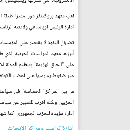
الالكترونية، التي نشرتها ويكيليكس، أتت على
لعب معهد بروكينغز دورا مميزا طيلة ا
ادارة الرئيس اوباما، في ولايتيه الرئاس
تضاؤل النفوذ لا يقتصر على المؤسسات
أبرزها معهد الدراسات الحربية الذي ط
على "الحاق الهزيمة" بتنظيم الدولة ا
عبر ضغوط يمارسها على اعضاء الكون
من بين المراكز "الحساسة" في صياغة 
الحزبين ولكنه اقرب للتعبير عن سياسا
ادارة مؤيدة للحزب الجمهوري، كما شهد
ادارة ترامب ومراكز الابحاث