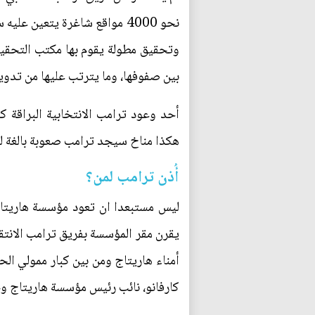
نحو 4000 مواقع شاغرة يتعين
وتحقيق مطولة يقوم بها مكتب التحقيقات
بين صفوفها، وما يترتب عليها من تدوي
أحد وعود ترامب الانتخابية البراقة 
هكذا مناخ سيجد ترامب صعوبة بالغة لل
أُذن ترامب لمن؟
ليس مستبعدا ان تعود مؤسسة هاريتاج 
يقرن مقر المؤسسة بفريق ترامب الان
أمناء هاريتاج ومن بين كبار ممولي ا
كارفانو، نائب رئيس مؤسسة هاريتاج وخ