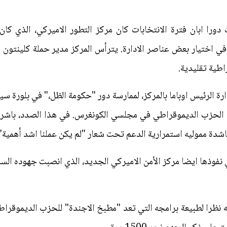
دورا ابان فترة الانتخابات كان مركز التطور الاميركي، الذي كان
 في اختيار بعض عناصر الادارة. يترأس المركز مدير حملة كلينتون ا
طية تقليدية.
ة الرئيس اوباما بالمركز، لممارسة دور "حكومة الظل،" في بلورة سي
ن الحزب الديموقراطي في مجلسي الكونغرس. في هذا الصدد، باشرت ا
دة مموليه استمرارية الدعم تحت شعار "لم يكن عملنا اشد أهمية" م
نفوذها ايضا مركز الأمن الاميركي الجديد، الذي انصبت جهوده السا
 نظرا لطبيعة برامجه التي تعد "مطبخ الاجندة" للحزب الديموقرا