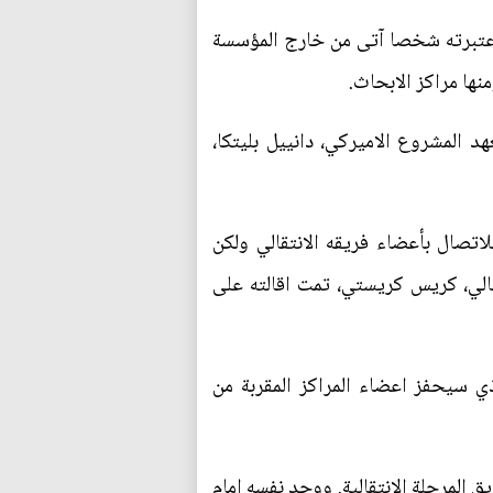
 اعتبرته شخصا آتى من خارج المؤسسة
نها مراكز الابحاث.
د المشروع الاميركي، دانييل بليتكا،
اتصال بأعضاء فريقه الانتقالي ولكن
قالي، كريس كريستي، تمت اقالته على
ي سيحفز اعضاء المراكز المقربة من
ق المرحلة الانتقالية. ووجد نفسه امام