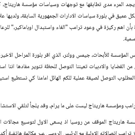
 يجد المرء مدى تطابقها مع توجهات وسياسات مؤسسة هاريتاج، كأ
 عميق في بلورة سياسات الادارات الجمهورية السابقة، ولديها عل
ن اهم ركيزة في وعود ترامب "الغاء واستبدال اوباماكير،" للرعا
سمية.
المؤسسة للأبحاث، جيمس وولنر، الذي اقر بلورة المراحل الاخيرة م
 القضايا والادبيات تعيننا التوصل للحظة تنوير مفادها اننا است
مطلوب التوصل لصيغة عملية للكم الهائل امامنا كي نستطيع استيع
ترامب ومؤسسة هاريتاج ليست على ما يرام، وقد يلجأ لتلقي الاستشارة
سة هاريتاج الموقف من روسيا اذ يسعى الاول لتوسيع مجالات التع
 ترامب اتصالاته الاولية مع الرئيس الروسي عبر مكالمة هاتفية أك