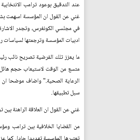
عند التدقيق بوعود ترامب الانتخابية
غني عن القول ان المؤسسة اسهمت بشكل
في مجلسي الكونغرس، وتجدر الاشارة بأ
ادبيات المؤسسة وترجمتها لسياسات ر
ما يعزز تلك الفرضية تصريح نائب رئيس 
متسع من الوقت لاستيعاب حجم هائل من
الرعاية الصحية." واضاف موضحا ان ال
سبل تطبيقها.
غني عن القول ان العلاقة الراهنة بين 
من القضايا الخلافية بين ترامب ومؤس
تعتبرها المؤسسة تهديدا جادا. كما عزز