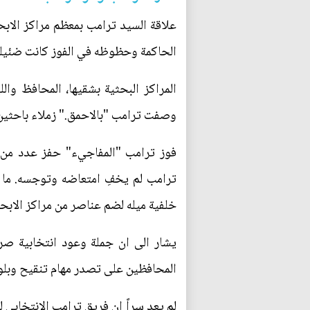
علاقة السيد ترامب بمعظم مراكز الاب
الحاكمة وحظوظه في الفوز كانت ضئيلة. 
المراكز البحثية بشقيها، المحافظ وال
وصفت ترامب "بالاحمق." زملاء باحثين 
فوز ترامب "المفاجيء" حفز عدد من مس
ترامب لم يخفِ امتعاضه وتوجسه. ما ي
خلفية ميله لضم عناصر من مراكز الابحا
يشار الى ان جملة وعود انتخابية صر
المحافظين على تصدر مهام تنقيح وبلورة
لم يعد سراً ان فريق ترامب الانتخابي ل