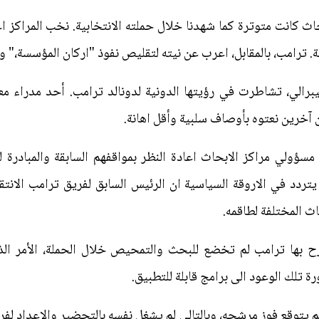
حاث كانت متوترة كما شهدنا خلال حملته الانتخابية. نخب المراكز
ترامب، بالمقابل، اعرب عن نيته لتقليص نفوذ "اركان المؤسسة،" وم
ليبرالي، تشاطرت في رؤيتها الدونية لدونالد ترامب. أحد مدراء معه
آخرين نعتوه بأوصاف سلبية وأقل اهانة.
ؤولي مراكز الابحاث اعادة النظر بمواقفهم السابقة والمبادرة لل
تردد في الاروقة السياسية ان الرئيس السابق لفريق ترامب الانت
ث المختلفة لطاقمه.
ح بها ترامب لم تخضع للبحث والتمحيص خلال الحملة، الأمر الذ
 تلك الوعود الى برامج قابلة للتطبيق.
م يتوقع فوز مرشحه، وبالتالي لم يشغل نفسه بالتحضير والاعداد لفري