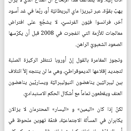
أدّت إليه. وما يضاعف هذا الإلحاح أنّ المناخ الذي لا يزال
يهبّ بقوّة، عبر تيريزا ماي البريطانيّة أو، ربّما في غد أسود
آخر، فرانسوا فيّون الفرنسيّ، لا يشجّع على افتراض
معالجات للأزمة التي انفجرت في 2008 قبل أن يكرّسها
الصعود الشعبويّ الراهن.
وتجوز المغامرة بالقول إنّ أوروبا تنتظر الركيزة الصلبة
لتجديد إقلاعها الديموقراطيّ، وهي ما لن ينتجه إلاّ ائتلاف
بين ليبراليّين يناهضون النيوليبراليّة ويساريّين يناهضون
العنف ويقطعون تماماً مع أشكال الحكم الاستبداديّ.
لكنْ إذا كان «اليمين» و «اليسار» المحترمان لا يزالان
يكابران في المسألة الاجتماعيّة، فثمّة تهوين ملحوظ في