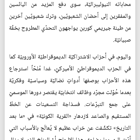
محاباته النيوليبراليّة، سوى دفع المزيد من اليائسين
والمفقرين إلى أحضان الشعبويّين، وترك شعبويّين آخرين
من طينة جيريمي كوربن يواجهون التحدّي المطروح بخفّة
صبيانيّة.
واليوم، في أحزاب الاشتراكيّة الديموقراطيّة الأوروبيّة كما
في الحزب الديموقراطيّ الأميركيّ، غدا مُلحّاً استرجاع
هذه الأحزاب بوصفها أدواتٍ نضاليّة وسياسيّة وفكريّة
بعدما حُوّلت مجرّد وظائف انتخابيّة يقتصر دورها الموسميّ
على جمع التبرّعات. فسذاجة التسعينات عن الخطّ
المستقيم والصاعد لازدهار «القرية الكونيّة» في «ما بعد
التاريخ» تكشّفت عن خراب عظيم لا يُعالَج بالأسباب التي