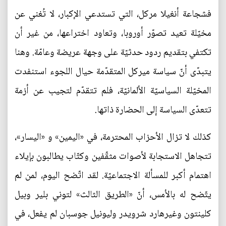
فشجاعة أنغيلا مركل، التي تستدعي الإكبار، لا تُغني عن
مخيّلة تعيد تصوّر أوروبا، وتعاود اختراعها، من غير أن
تكتفي بتقديم ردود حدثيّة على وجهة عريضة وعامّة. وهنا
يتبدّى أنّ سياسة ميركل المتقدّمة حيال اللجوء استنفدت
المخيّلة السياسيّة الألمانيّة، فلم تتقدّم لتجيب عن أزمة
تتعدّى السياسة إلى الحضارة ذاتها.
كذلك لا تزال الأحزاب المحترمة، في «اليمين» و «اليسار»،
تتجاهل الاستجابة لأصوات مثقّفين وكتّاب يطالبون بإيلاء
اهتمام أكبر للمسألة الاجتماعيّة. لقد اتّضح اليوم، لمن لم
يتّضح له بالأمس، أنّ «الطريق الثالث» لتوني بلير وبيل
كلينتون وغيرهارد شرويدر وليونيل جوسبان لم يفعل، في