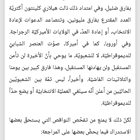
بفارق ضئيل، وفي امتداد ذلك نالت هيلاري كلينتون أكثريّة
العدد المقترع بفارق مليونين، وتتصاعد الدعوات لإعادة
الانتخاب، أو إعادة العدّ، في الولايات الأميركيّة الرجراجة.
وفي أوروبا، كما في أميركا، صوّت العنصر الشبابيّ
للديموقراطيّة، لا للشعبويّة، ما يوحي بأنّ الأخيرة لن تأمن
المستقبل ولن يهادنها المستقبل، وهذا فارق كبير بين يومنا
والثلاثينات الفاشيّة. وأخيراً، ليس ثمّة بين الشعبويّين
الحاليّين من أعلن أنّه سيلغي العمليّة الانتخابيّة أو يضع حدّاً
للديموقراطيّة.
لكنّ ذلك لا يمنع من تفحّص النواقص التي يستحقّ بعضها
الاستدراك فيما يحضّ بعضها على المراجعة: