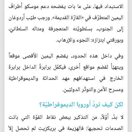
الاستبداد فيها، على ما بات يفضحه دعم موسكو أطرافَ
اليمين المتطرّف في «القارّة القديمة». ورجب طيّب أردوغان
إلى الجنوب، بسلطويّته المتعجرفة ومثاله السلطانيّ،
وبورقتي ابتزازه: اللجوء والإرهاب.
وفي داخل هذه الحدود، يقضم اليمين الأقصى موقعاً
ويتهيّأ لقضم مواقع أخرى، فيكمّل برابرةُ الداخل برابرةَ
الخارج في استهدافهم مهد الحداثة والديموقراطيّة
ومسرح الأمن والتوتّر الدوليّين.
لكنْ كيف تردّ أوروبا الديموقراطيّة؟
لا بدّ، أوّلاً، من التذكير ببعض نقاط القوّة التي باتت
الصدمات تحجبها: فالهزيمة في بريكزيت لم تحصل إلاّ