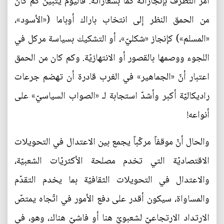
أمر التطرّف بإنجازاته كما بشعاراته. فاليوم يتبيّن كم كان
من الحمق النظر إلى انتخاب باراك أوباما («الأسود»،
«المسلم») كإنجاز «شكليّ»، أو التشكيك بسياسة مركل في
اللجوء ووصمها بالقصور أو الانتهازيّة. وكم كان من الحمق
اعتبار أنّ «الجماهير» في الغرب قادرة أن تهضم جرعات
راديكاليّة أكبر وأشدّ استجابة لـ «الصواب السياسيّ» على
أنواعه!
والحال أنّ موقفاً مركّباً يجمع بين الاعتدال في التحويلات
الاقتصاديّة التي تخدم مصلحة الأكثريّات الشعبيّة،
والاعتدال في التحويلات الثقافيّة بما يخدم التقدّم
والمساواة، سيكون أقدر على دفع الأمور في اتّجاه يمتصّ
الارتداد الارتجاعيّ لشعبويّ هنا أو فاشيّ هناك، وهو، في