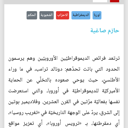
اوربا
الديمقراطية
الاحزاب
الشعبوية
الحكم
حازم صاغية
ترتعد فرائص الديموقراطيّين الأوروبيّين وهم يرسمون
الحدود التي باتت تحدّهم: دونالد ترامب، في ما وراء
الأطلسيّ، حيث يوحي صعوده بالتخلّي عن الحماية
الأميركيّة للديموقراطيّة في أوروبا، والتي استعرضت
نفسها بفعاليّة مرّتين في القرن العشرين. وفلاديمير بوتين
إلى الشرق، يردّ على الوجهة التاريخيّة في «تغريب روسيا»،
أي دمقرطتها، بـ «ترويس أوروبا»، أي تعزيز مواقع