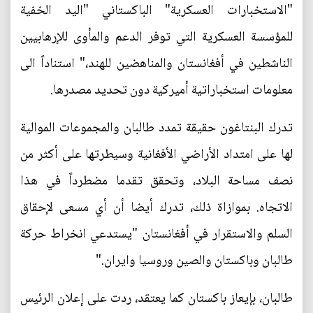
"الاستخبارات العسكرية" الباكستاني "اليد الخفية
للمؤسسة العسكرية التي توفر الدعم والمأوى للإرهابيين
الناشطين في أفغانستان والمناهضين للهند،" استناداً الى
معلومات استخباراتية أميركية دون تحديد مصدرها.
تدرك البنتاغون حقيقة تمدد طالبان والمجموعات الموالية
لها على امتداد الأراضي الأفغانية وسيطرتها على أكثر من
نصف مساحة البلاد، وتحقق تقدما مضطرداً في هذا
الاتجاه. بموازاة ذلك، تدرك أيضا أن أي مسعى لإحقاق
السلم والاستقرار في أفغانستان "يستدعي انخراط حركة
طالبان وباكستان والصين وروسيا وايران."
طالبان، بإيعاز باكستان كما يعتقد، ردت على إعلان الرئيس