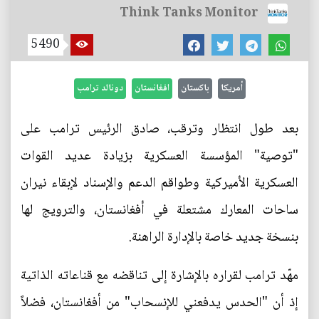
Think Tanks Monitor
5490
أمريكا
باكستان
افغانستان
دونالد ترامب
بعد طول انتظار وترقب، صادق الرئيس ترامب على
"توصية" المؤسسة العسكرية بزيادة عديد القوات
العسكرية الأميركية وطواقم الدعم والإسناد لإبقاء نيران
ساحات المعارك مشتعلة في أفغانستان، والترويج لها
بنسخة جديد خاصة بالإدارة الراهنة.
مهّد ترامب لقراره بالإشارة إلى تناقضه مع قناعاته الذاتية
إذ أن "الحدس يدفعني للإنسحاب" من أفغانستان، فضلاً