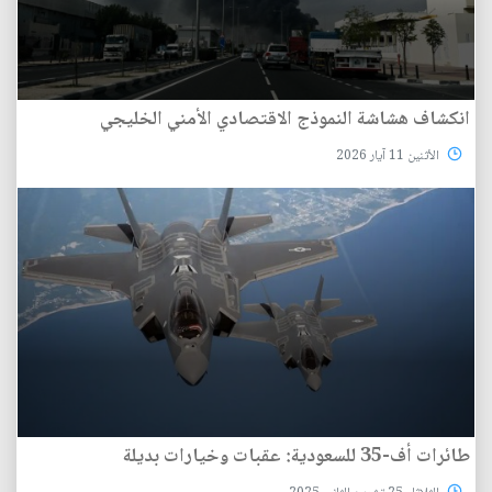
انكشاف هشاشة النموذج الاقتصادي الأمني الخليجي
الأثنين 11 آيار 2026
طائرات أف-35 للسعودية: عقبات وخيارات بديلة