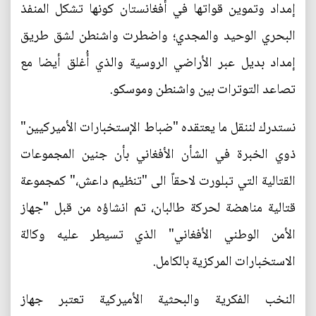
إمداد وتموين قواتها في أفغانستان كونها تشكل المنفذ
البحري الوحيد والمجدي؛ واضطرت واشنطن لشق طريق
إمداد بديل عبر الأراضي الروسية والذي أُغلق أيضا مع
تصاعد التوترات بين واشنطن وموسكو.
نستدرك لننقل ما يعتقده "ضباط الإستخبارات الأميركيين"
ذوي الخبرة في الشأن الأفغاني بأن جنين المجموعات
القتالية التي تبلورت لاحقاً الى "تنظيم داعش،" كمجموعة
قتالية مناهضة لحركة طالبان، تم انشاؤه من قبل "جهاز
الأمن الوطني الأفغاني" الذي تسيطر عليه وكالة
الاستخبارات المركزية بالكامل.
النخب الفكرية والبحثية الأميركية تعتبر جهاز