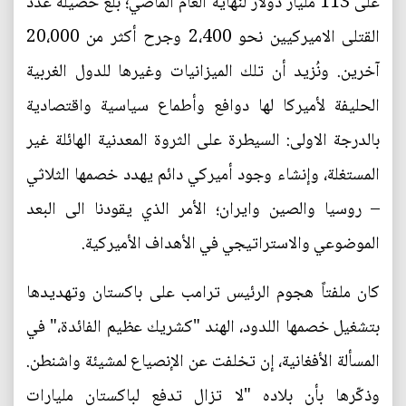
على 113 مليار دولار لنهاية العام الماضي؛ بلغ حصيلة عدد
القتلى الاميركيين نحو 2،400 وجرح أكثر من 20،000
آخرين. ونُزيد أن تلك الميزانيات وغيرها للدول الغربية
الحليفة لأميركا لها دوافع وأطماع سياسية واقتصادية
بالدرجة الاولى: السيطرة على الثروة المعدنية الهائلة غير
المستغلة، وإنشاء وجود أميركي دائم يهدد خصمها الثلاثي
– روسيا والصين وايران؛ الأمر الذي يقودنا الى البعد
الموضوعي والاستراتيجي في الأهداف الأميركية.
كان ملفتاً هجوم الرئيس ترامب على باكستان وتهديدها
بتشغيل خصمها اللدود، الهند "كشريك عظيم الفائدة،" في
المسألة الأفغانية، إن تخلفت عن الإنصياع لمشيئة واشنطن.
وذكّرها بأن بلاده "لا تزال تدفع لباكستان مليارات