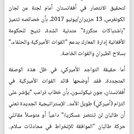
لتحقيق الانتصار في أفغانستان أمام لجنة من لجان
الكونغرس، 13 حزيران/يونيو 2017، بأن خصائصه تتميز
"باشتباكات متكررة" متدنية الشدة، تتيح للحكومة
الأفغانية إدارة المعارك بدعم "القوات الأميركية والحلفاء،"
بسلاح الطيران والقوات الخاصة.
أما حقيقة التواجد الأميركي، في ظل هذه الوصفة
المتجددة، فقد أوضحها قائد القوات الأميركية في
أفغانستان، جون نيكولسون، بأن خطاب ترامب "يؤشر على
التزام (أميركي) طويل الأمد.. الإستراتيجية الجديدة تعني
أن طالبان لن تنتصر عسكريا؛" داعياً أو متوسلاً مقاتلي
حركة طالبان "الموافقة للإنخراط في محادثات سلام..