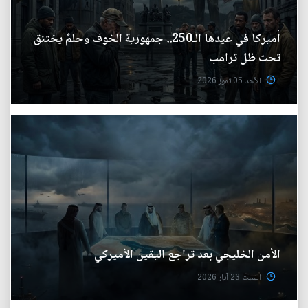
أميركا في عيدها الـ250.. جمهورية الخوف وحلمٌ يختنق
تحت ظل ترامب
الأحد 05 تموز 2026
الأمن الخليجي بعد تراجع اليقين الأميركي
السبت 23 آيار 2026