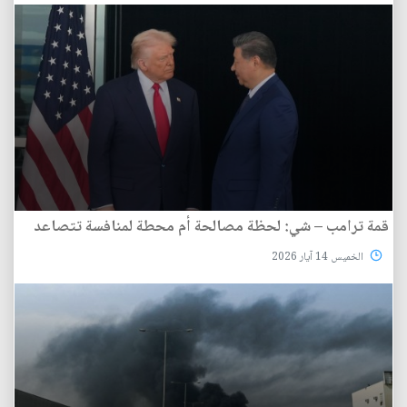
قمة ترامب – شي: لحظة مصالحة أم محطة لمنافسة تتصاعد
الخميس 14 آيار 2026