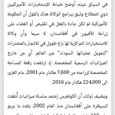
في السياق عينه، أوضح ضباط الإستخبارات الأميركيين
ذوي اضطلاع وثيق ببرامج الوكالة هناك بالقول أن الحكومة
الأميركية لم تكن جادة بالفعل في تقليص أو القضاء على
زراعة الأفيون في أفغانستان، لا سيما وأن وكالة
الاستخبارات المركزية لها باع طويل في الاتجار بالمخدرات
"لتمويل عملياتها السوداء" عبر العالم، أي من خارج
الميزانيات الرسمية المخصصة. إذ ارتفعت رقعة المساحة
المخصصة لزراعته من 7،600 هكتار عام 2001، عام الغزو،
الى 224،000 هكتار عام 2016.
ويضيف اولئك أن الكونغرس إعتمد سلسلة ميزانيات أُنفقت
للسيطرة على أفغانستان منذ العام 2002، بلغت ما يربو