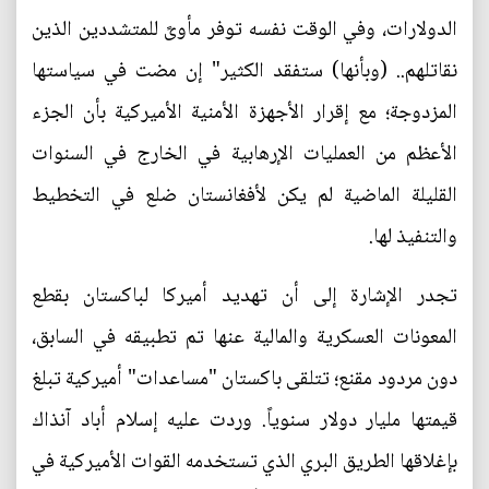
الدولارات، وفي الوقت نفسه توفر مأوىً للمتشددين الذين
نقاتلهم.. (وبأنها) ستفقد الكثير" إن مضت في سياستها
المزدوجة؛ مع إقرار الأجهزة الأمنية الأميركية بأن الجزء
الأعظم من العمليات الإرهابية في الخارج في السنوات
القليلة الماضية لم يكن لأفغانستان ضلع في التخطيط
والتنفيذ لها.
تجدر الإشارة إلى أن تهديد أميركا لباكستان بقطع
المعونات العسكرية والمالية عنها تم تطبيقه في السابق،
دون مردود مقنع؛ تتلقى باكستان "مساعدات" أميركية تبلغ
قيمتها مليار دولار سنوياً. وردت عليه إسلام أباد آنذاك
بإغلاقها الطريق البري الذي تستخدمه القوات الأميركية في