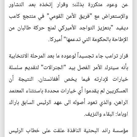
عن وعود متكررة بذلك؛ وقرار إتخذه بعد التشاور
والإستعراض مع "فريق الأمن القومي" في منتجع كامب
ديفيد "بتعزيز التواجد الأميركي لمنع حركة طالبان من
الإطاحة بالحكومة التي تدعمها" أميركا.
قرار ترامب جاء تجسيداً لوعوده ما بعد المرحلة الانتخابية
بأنه سيترك الأمر الفصل بيد "الجنرالات" لتقديم سلسلة
خيارات لإدارته فيما يخص أفغانستان. النتيجة أن
العسكريين لم يقدموا أي خيارات محددة باستثناء المعتمد
الراهن، والذي تعود أصوله الى عهد الرئيس السابق باراك
اوباما: البقاء والنزيف.
مؤسسة راند البحثية النافذة علقت على خطاب الرئيس