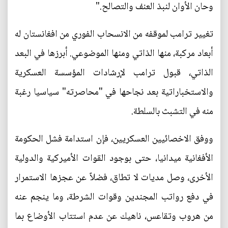
وحان الأوان لنبذ العنف والتصالح."
تغيير ترامب لموقفه من الانسحاب الفوري من افغانستان له
أبعاد مركبة، منها الذاتي ومنها الموضوعي. أبرزها في البعد
الذاتي، قبول ترامب لإرشادات المؤسسة العسكرية
والاستخباراتية بعد نجاحها في "محاصرته" سياسيا رغبة
منه في التشبث بالسلطة.
ووفق الاخصائيين العسكريين، فإن استدامة فشل الحكومة
الأفغانية ميدانيا، حتى بوجود القوات الأميركية والدولية
الأخرى، وصل مديات لا تطاق، فضلاً عن عجزها الاستمرار
في دفع رواتب المجندين وقوات الشرطة، وما ينجم عنه
من هروب وتقاعس، ناهيك عن عدم استتاب الأوضاع بما