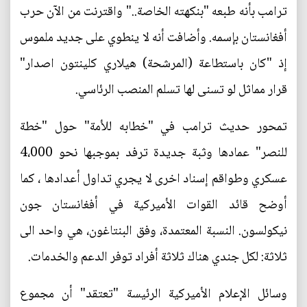
ترامب بأنه طبعه "بنكهته الخاصة.." واقترنت من الآن حرب
أفغانستان بإسمه. وأضافت أنه لا ينطوي على جديد ملموس
إذ "كان باستطاعة (المرشحة) هيلاري كلينتون اصدار"
قرار مماثل لو تسنى لها تسلم المنصب الرئاسي.
تمحور حديث ترامب في "خطابه للأمة" حول "خطة
للنصر" عمادها وثبة جديدة ترفد بموجبها نحو 4،000
عسكري وطواقم إسناد اخرى لا يجري تداول أعدادها ، كما
أوضح قائد القوات الأميركية في أفغانستان جون
نيكولسون. النسبة المعتمدة، وفق البنتاغون، هي واحد الى
ثلاثة: لكل جندي هناك ثلاثة أفراد توفر الدعم والخدمات.
وسائل الإعلام الأميركية الرئيسة "تعتقد" أن مجموع