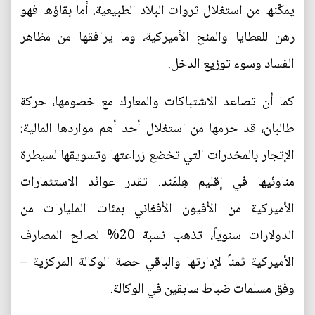
يمكّنها من استغلال ثروات البلاد الطبيعية. أما بقاؤها فهو
رهن للعطايا والمنح الأميركية، وما يرافقها من مظاهر
الفساد وسوء توزيع الدخل.
كما أن تصاعد الاشتباكات والمعارك مع خصومها، حركة
طالبان، قد حرمها من استغلال أحد أهم مواردها المالية:
الإتجار بالمخدرات التي تخضع زراعتها وتسويقها لسيطرة
مناوئيها في إقليم هِلمَند. تقدر عوائد الاستثمارات
الأميركية من الأفيون الأفغاني بمئات المليارات من
الدولارات سنوياً، تذهب نسبة 20% لصالح المصارف
الأميركية ثمناً لإدارتها والباقي حصة الوكالة المركزية –
وفق مسلمات ضباط سابقين في الوكالة.