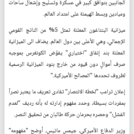
الجانبين بتوافق كبير في عسكرة وتسليح وإشعال ساحات
وميادين وبسط الهيمنة على امتداد العالم.
ميزانية البنتاغون المعلنة تمثل 5% من الناتج القومي
الإجمالي، وهي الأعلى بين دول العالم. يضاف الى الميزانية
المعلنة بند إنفاق "اختياري" يفوّض الكونغرس بموجبه
صرف أموالٍ دون قيود من خارج بنود الميزانية الرسمية
لظروف تحددها "المصالح الأميركية."
إعلان ترامب "لخطة الانتصار" تفادى تعريف ما يعتبر نصراً
بمفردات بسيطة، وحدد مفهوم إدارته له بأنه رديف "لعدم
الفشل؛" وحصره بحرمان حركة طالبان من تحقيق النصر.
وزير الدفاع الأميركي، جيمس ماتيس، أوضح "مفهومه"