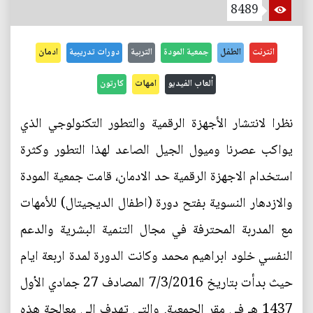
8489
انترنت
الطفل
جمعية المودة
التربية
دورات تدريبية
ادمان
ألعاب الفيديو
امهات
كارتون
نظرا لانتشار الأجهزة الرقمية والتطور التكنولوجي الذي
يواكب عصرنا وميول الجيل الصاعد لهذا التطور وكثرة
استخدام الاجهزة الرقمية حد الادمان، قامت جمعية المودة
والازدهار النسوية بفتح دورة (اطفال الديجيتال) للأمهات
مع المدربة المحترفة في مجال التنمية البشرية والدعم
النفسي خلود ابراهيم محمد وكانت الدورة لمدة اربعة ايام
حيث بدأت بتاريخ 7/3/2016 المصادف 27 جمادي اﻷول
1437 هـ في مقر الجمعية. والتي تهدف الى معالجة هذه