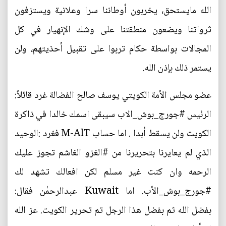
الله مايستحق، يخربون أوطاننا سرا وعلانية ويستزفون
ثرواتنا ويضعون منطقتنا على وشك الإنهيار في كل
المجالات بواسطة حكام تربوا على تقبيل أحذيتهم، ولن
يستمر ذلك بإذن الله.
‏‏‏‏عضو مجلس الأمة الكويتي يوسف صالح الفضالة غرد قائلاً:
الرئيس #جورج_بوش_الاب سيبقى اسمك خالدا في ذاكرة
الكويت ولن يسقط أبدا . اما حساب M-AlT فغرد :الوحيد
الذي لم يعايرنا بتحريرنا من #الغزو الغاشم تجوز عليك
الرحمه وان كنت غير مسلم لكن افعالك تشهد لك
#جورج_بوش_الأب. اما Kuwait عبدالرحمٰن فقال:
بفضل الله ثم بفضل هذا الرجل تم تحرير الكويت. عز الله