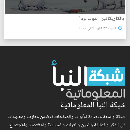
بالكاريكاتير: الموت برداً
السبت 22 كانون الثاني 2022
شبكة النبأ المعلوماتية
شبكة واسعة متعددة الأبواب والصفحات تتضمن معارف ومعلومات
في الفكر والثقافة والدين والتراث والسياسة والاقتصاد والاجتماع