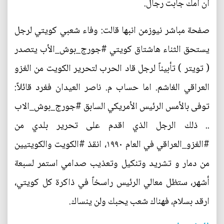
ان أمك جابت رجال.
صفحة مباشر نيوزمن انبها قالت: وفاء شعبي كويتي لرجل
يستحق الثناء هاشتاق كويتي #جورج_بوش_الأب يتصدر
( تويتر ) تأبيناً لرجل قاد الحرب لتحرير الكويت من الغزو
العراقي الغاشم. اما حساب م. ناصر العيدان فغرد قائلاً:
توفى بالأمس الرئيس الأمريكي السابق #جورج_بوش_الاب
.. ذلك الرجل الذي اقدم على تحرير بلدي من
#الغزو_العراقي في العام ١٩٩٠، انقذ #الكويت والكويتيين
من دمار و تشريد وتنكيل وتعذيب صدامي استمر لسبعة
أشهر، ستظل معالي الرئيس راسخاً في ذاكرة كل كويتي،
ارقد بسلام، فهناك شعب يحبك ولن ينساك.