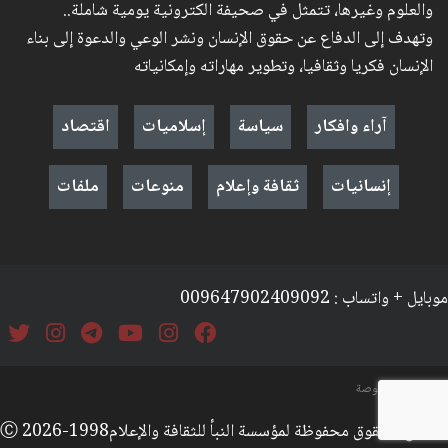
والعلوم وغيرها، تتمثل في صحيفة الكترونية يومية شاملة..
وتهدف إلى الدفاع عن حقوق الإنسان ونشر الوعي والدعوة إلى بناء
الإنسان فكريا وثقافيا، وتطوير مهاراته وإمكانياته
آراء وافكار
سياسة
إسلاميات
اقتصاد
إنسانيات
ثقافة وإعلام
منوعات
ملفات
موبايل + واتساب : 009647902409092
السياسة والخصوصة
جميع الحقوق محفوظة لمؤسسة النبأ للثقافة والإعلامⒸ 2026-1998