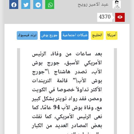
عبد الامير رويح
4370
أمريكا
الخليج
شبكات اجتماعية
جورج بوش
ترند فيسبوك
بعد ساعات من وفاة، الرئيس
الأمريكي الأسبق، جورج بوش
الأب، تصدر هاشتاج \"جورج
بوش الأب\" قائمة التريندات
الأكثر تداولاً خصوصا في الكويت
ومصر، فقد رواد تويتر بشكل كبير
مع، وفاة بوش الأب 94 عامًا، كما
نعى الرئيس الأمريكي، كما نقلت
بعض المصادر العديد من الكبار