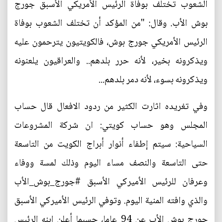
الشعوب تختلف بوفاة الرئيس الأمريكي الأسبق جورج
بوش الأب. وقال: "من المؤكد أن تختلف الشعوب بوفاة
الرئيس الأمريكي جورج بوش، فالكويتيون يترحمون عليه
ويذكرونه بخير، لأنه حرر بلدهم.. والعراقيون يلعنونه
ويذكرونه بسوء، لأنه دمر بلدهم...
وفي تغريده اثارت الكثير من ردود الافعال قال حساب
المجلس وهو حساب كويتي: ان شركة المشروعات
السياحية: سيتم إطفاء أنوار أبراج الكويت من التاسعة
حتى التاسعة والنصف مساء اليوم وذلك لمسة ووفاء
وعرفان للرئيس الأميركي الأسبق #جورج_بوش_الأب
والذي وافته المنية اليوم. وتوفي الرئيس الأميركي الأسبق
جورج بوش الأب عن 94 عاما، حسبما أعلن ابنه الرئيس