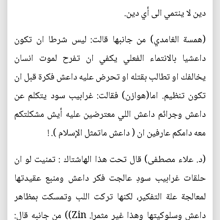
دين لا ينتمي الى أي دين.
(همسة الغامدي)‏ من جانبها قالت: ليس شرطا ان تكون
داعشيا بالانتماء الفعلي يكفي ان تفرح لموت انسان
يخالفك او تطالب بقتله او تحرض عليه داعش فكرة قبل ان
تكون تنظيم. اما(هوازن) فقالت: غرابيب سود يتكلم عن
داعش وجرائم داعش اللي معترضين عليه أيش مشكلتكم
معه دامكم عارفين ان ( داعش ماتمثل الإسلام ). !
(د. علاء مصطفى) قال تحت هذا الهاشتاك : تمنيت لو ان
حلقات غرابيب سودِ عالجت فكر داعش ومنبع عقيدتها
لمعالجة علة التفكير، لكنها تركت اللب وتمسكت بمظاهر
داعش وسلوكيتها وهذا غير مثمر!. Zin)‏) من جانبه قال: