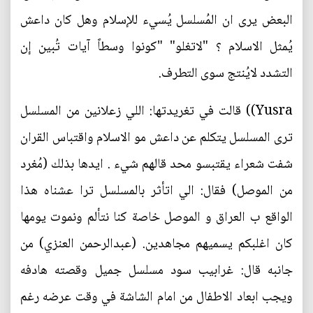
البعض يرى ان المُسلسل يُسيء للإسلام وهل كان داعش
يُمثل الاسلام ؟ "لاتغلو" "كونوا وسطاً آيات تُبين إن
التشدد لايُنتج سوى التطرف.
Yusra)) قالت في تغريدتها: اللي زعلانين من المسلسل
ترى المسلسل يتكلم عن داعش مو الاسلام واقتباس القران
شفت شعراء يقتبسو محد قالهم شيء . ايدها بذلك (مُغرد
من الموصل) فقال: الي اتأثر بالمسلسل ترا عشناه هذا
الواقع ب العراق و الموصل خاصة كنا نتألم ونموت يومها
كان اغلبكم يسميهم مجاهدين. (عبدالرحمن العنزي) من
جانبه قال: غرابيب سود مسلسل جميل وقصته هادفه
ويجب ابعاد الاطفال من امام الشاشة في وقت عرضه رغم