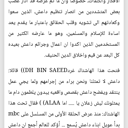
الافكار والكلمات، خصوصا وان ما تم عرضة قد اثار غضب
بعض المتشددين من انصار تنظيم داعش، الذين سعوا
وكعادتهم الى تشويه وقلب الحقائق باعتبار ما يقدم يعد
اساءة للإسلام والمسلمين، وهو ما عارضه الكثير من
المستخدمين الذين اكدوا ان اعمال وجرائم داعش بعيده
كل البعد عن قيم واخلاق الدين الحنيف.
فتحت هذا الهاشتاك غردDH BIN SAEED)) قائلا:
داعش لا تمثلنا ونحن براء من إجرامهم ولما يجي عمل
ينتقد ويفضح داعش بقصص واقعيه يبدون يلطمون دام ما
يمثلونك ليش زعلان يا ..... اما ‏ALAA)‏‏ ) فقال تحت هذا
الهاشتاك: منذ عرض الحلقة الأولى من المسلسل على mbc
بدأ عويل ابناء داعش يُسمع ... أؤكد للعالم أجمع ان داعش