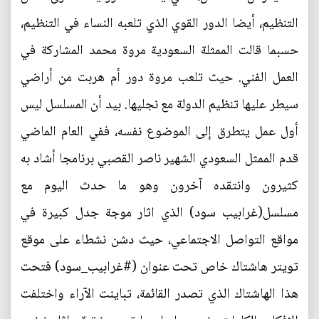
التنظيم، أيضا الدور القوي الذي تلعبه النساء في التنظيم،
حسبما قالت الممثلة السعودية مروة محمد المشاركة في
العمل الفني. حيث تلعب مروة دور أم هربت من أراضي
سيطر عليها تنظيم الدولة مع نجليها. بيد أن المسلسل ليس
أول عمل يتطرق إلى الموضوع نفسه، ففي العام الماضي
قدم الممثل السعودي الشهير ناصر القصبي برنامجا أشاد به
كثيرون وانتقده آخرون وهو ما حدث اليوم مع
مسلسل(غرابيب سود) الذي اثار موجة جدل كبيرة في
مواقع التواصل الاجتماعي، حيث دشن نشطاء على موقع
تويتر هاشتاك خاص تحت عنوان (#غرابيب_سود) فتحت
هذا الهاشتاك الذي تصدر القائمة، تباينت الآراء واختلفت