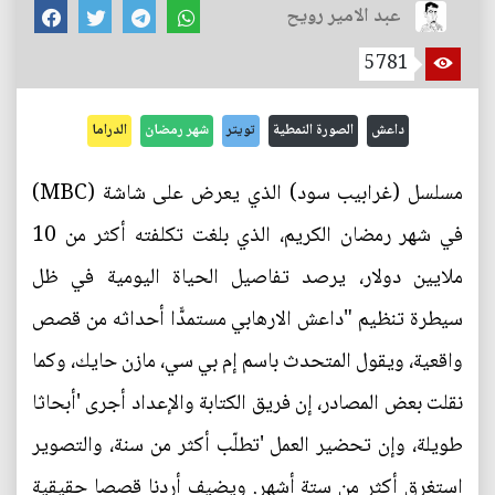
عبد الامير رويح
5781
داعش
الصورة النمطية
تويتر
شهر رمضان
الدراما
مسلسل (غرابيب سود) الذي يعرض على شاشة (MBC)
في شهر رمضان الكريم، الذي بلغت تكلفته أكثر من 10
ملايين دولار، يرصد تفاصيل الحياة اليومية في ظل
سيطرة تنظيم "داعش الارهابي مستمدًّا أحداثه من قصص
واقعية، ويقول المتحدث باسم إم بي سي، مازن حايك، وكما
نقلت بعض المصادر، إن فريق الكتابة والإعداد أجرى 'أبحاثا
طويلة، وإن تحضير العمل 'تطلّب أكثر من سنة، والتصوير
استغرق أكثر من ستة أشهر. ويضيف أردنا قصصا حقيقية