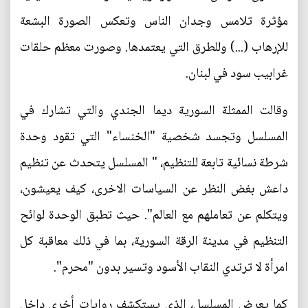
مؤثرة تلامس وجدان الناس وتعكس الصورة البشعة
للإرهاب (...) وللطرق التي يعتمدها. وصورت معظم حلقات
غرابيب سود في لبنان.
وقالت الممثلة السورية ديما الجندي والتي تشارك في
المسلسل وتجسد شخصية "الخنساء" التي تقود وحدة
شرطة نسائية تابعة للتنظيم، " المسلسل يتحدث عن تنظيم
داعش بغض النظر عن السياسات الاخرى، كيف يعيشون،
ويتكلم عن تعاملهم مع العالم". حيث تطبق الوحدة لوائح
التنظيم في مدينة الرقة السورية، بما في ذلك معاقبة كل
امرأة لا ترتدي النقاب الأسود وتسير بدون "محرم".
كما يعرض المسلسل، الذي يستكشف روايات أخرى داخل