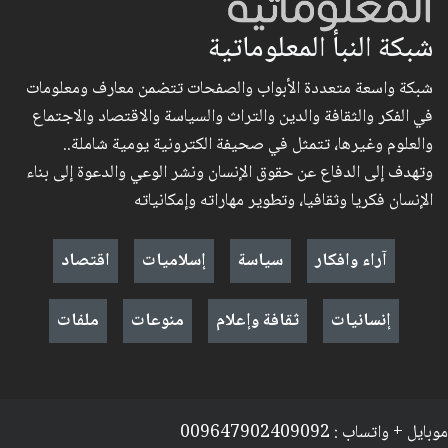
شبكة النبأ المعلوماتية
شبكة واسعة متعددة الأبواب والصفحات تتضمن معارف ومعلومات
في الفكر والثقافة والدين والتراث والسياسة والاقتصاد والاجتماع
والعلوم وغيرها، تتمثل في صحيفة الكترونية يومية شاملة..
وتهدف إلى الدفاع عن حقوق الإنسان ونشر الوعي والدعوة إلى بناء
الإنسان فكريا وثقافيا، وتطوير مهاراته وإمكانياته
آراء وافكار
سياسة
إسلاميات
اقتصاد
إنسانيات
ثقافة وإعلام
منوعات
ملفات
موبايل + واتساب : 009647902409092