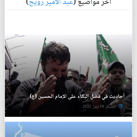
آخر مواضيع (
عبد الامير رويح
)
أحاديث في فضل البكاء على الإمام الحسين (ع)
الخميس 08 ايلول 2022