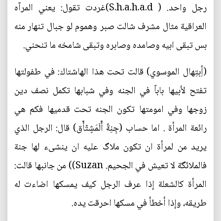
رجل واحد. ( S.h.a.h.a.d)غردت تقول: يعني المرآه
العراقية مثال مشرف شالت صبر وهموم لو جبال تنهار منه
بس تبقى ابيه وصامده وصابره وتبقى شامخه ما تنحني.
(أِبتِهال الموسوي) قالت تحت هذا الهاشتاك: في طفولتها
تفتح لأبيها باباً في الجنه وفي شبابها تكمل نصف دين
زوجها وفي امومتها تكون الجنه تحت قدميها فكم هي
رائعة المرأة . اما حساب (جِنِةّ أّلَمَشٍتّأّق) قال: الرجل الذي
يريد من لمرأة ان تكون ملاگ عليه ان ينشىء لها جنة
فالملائگة لا تعيش في الجحيم. Suzan)) من جانبها قالت:
المرأة كالشعلة إذا عرف الرجل كيف يمسكها اضاءت له
طريقه، وإذا أخطأ في مسكها احرقت يده.