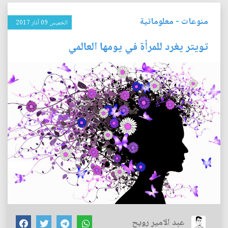
منوعات
-
معلوماتية
الخميس 09 آذار 2017
تويتر يغرد للمرأة في يومها العالمي
عبد الامير رويح