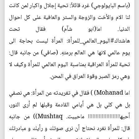
(باسم البايولوجي) غرد قائلاً: تحية إجلال واكبار لمن كانت
لنا الام والأخت والزوجة والستر والعافية على كل احوال
الدنيا. اما(ابو شآم‏) فقال تحت
هاشتاك#اليوم_العالمي_للمرأة: المرأة ليست بحاجة الى
يوم عالمي لانها هي العالم برمتهِ. (صافي) من جانبه قال:
تحية للمرأة العراقية بمناسبة اليوم العالمي للمرأة وكيف لا
وهي رمز الصبر وقوة العراق في المحن.
اما Mohanad) ‏) فقال في تغريدته عن المرأة: هي نصفي
بل هي كلي بل هي أيامي القادمة وقبلها لم أرى النور،
أحبهااااااااااااااااااااا ماحييت. Mushtaq)‏) من جانبه
قال: للمرأة نغرد نحتاج أن نرى صوتك و رأيك و مبادرتك