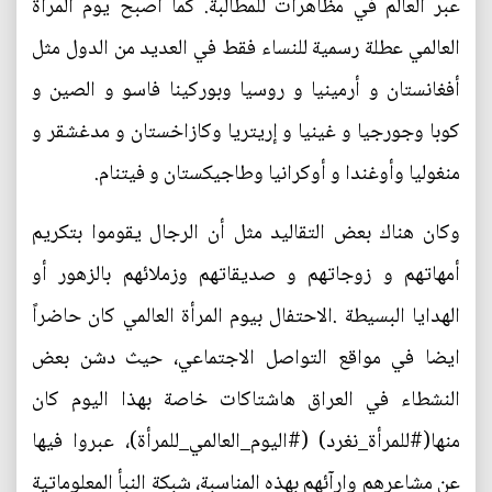
عبر العالم في مظاهرات للمطالبة. كما أصبح يوم المرأة
العالمي عطلة رسمية للنساء فقط في العديد من الدول مثل
أفغانستان و أرمينيا و روسيا وبوركينا فاسو و الصين و
كوبا وجورجيا و غينيا و إريتريا وكازاخستان و مدغشقر و
منغوليا وأوغندا و أوكرانيا وطاجيكستان و فيتنام.
وكان هناك بعض التقاليد مثل أن الرجال يقوموا بتكريم
أمهاتهم و زوجاتهم و صديقاتهم وزملائهم بالزهور أو
الهدايا البسيطة .الاحتفال بيوم المرأة العالمي كان حاضراً
ايضا في مواقع التواصل الاجتماعي، حيث دشن بعض
النشطاء في العراق هاشتاكات خاصة بهذا اليوم كان
منها(#للمرأة_نغرد) (#اليوم_العالمي_للمرأة)، عبروا فيها
عن مشاعرهم وارآئهم بهذه المناسبة، شبكة النبأ المعلوماتية