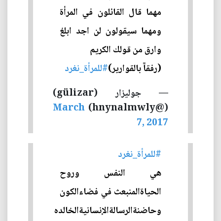
مهما قال القائلون في المرأة
ومهما سيقولون لن اجد ابلغ
وارق من قولك الكريم
(رفقآٓ بالقوارير)
#للمرأة_نغرد
— جوليزار (gülizar)
March
(@hnynalmwly)
7, 2017
#للمرأة_نغرد
هي النفس وروح
الحياةالمنبعث في فضاءالكون
وحاضنةالرسالةالإنسانيةالخالده