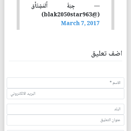
— جِنِةّ أّلَمَشٍتّأّق
(@blak2050star963)
March 7, 2017
اضف تعليق