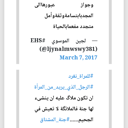
وجواز عبورهاالى
المجدبابتسامةوثقةوأمل
متجدد مفعمابالحياة
— لجين الموسوي #EHS
(@ljynalmwswy381)
March 7, 2017
#للمراة_نغرد
#الرجل_الذي_يريد_من_المرأة
ان تكون ملاگ عليه ان ينشىء
لها جنة فالملائگة لا تعيش في
الجحيم......
#جنة_المشتاق