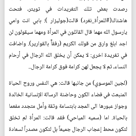
رصدت بعض تلك التغريدات في تويتر، فتحت
هاشتاك(#للمرأة_نغرد) قالت(جوليزار ): بابي انت وامي
يارسول الله مهما قال القائلون في المرأة ومهما سيقولون لن
اجد ابلغ وارق من قولك الكريم (رفقآٓ بالقوارير). واضافت
في تغريدة اخرى: لا يمكن أن يخلق الله الرجال في أرحام
النساء، ثم لا يجعل لهن كرامة فوق كرامة الرجال..
(لجين الموسوي) من جانبها قالت: هي النفس وروح الحياة
المنبعث في فضاء الكون وحاضنة الرسالة الإنسانية الخالدة
وجواز عبورها الى المجد بابتسامة وثقة وأمل متجدد مفعما
بالحياة. اما (سميه المياحي‏) فقد قالت: المرأة لم تخلق
لتكون محط إعجاب الرجال جميعاً بل لتكون مصدراً لسعادة